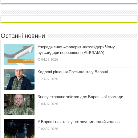
Останні новини
Упередження «фаворит-аутсайдер».Чому
аутсайдери переоцінені (РЕКЛАМА)
04.08.2026
Кадрові рішення Президента у Вараші
23.07.2026
Знову страшна звістка для Вараської громади
04.07.2026
У Вараші на ставку потонув молодий чоловік
02.07.2026