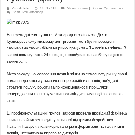
Varash Info
12.03.2018
Міські новини | Вараш
,
Суспільство
Залишити коментар
Напередодні святкування Міжнародного жіночого Дня в
Кузнецовському міському центрі зайнятості були проведені
семінари на теми: «Жінка на ринку праці» та «Я – успішна жінка». В
заході взяли участь 24 жінки, що перебувають на обліку в центрі
зайнятості.
Мета заходу – обговорення позиції жінки на сучасному ринку праці,
надання допомоги у визначенні професійних планів, побудові
стратегії пошуку роботи та поінформованості про шляхи
попередження та інструменти протидії дискримінації за ознакою
статі.
Ці профконсультаційні групові заходи провела провідний фахівець
з питань зайнятості відділу активної підтримки безробітних
Наталія Назарук, яка використала різні форми занять, такі як міні-
лекція, інтерактивна вправа та дискусія.