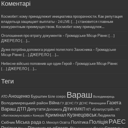
Коментарі
Космобет: кому принадлежит инициатива прозрачности. Как репутация
владельца защищает выплаты - 24 LIVE: […] становится главным
конкурентным преимуществом. Космобет кому принадлеж...
Оголошення про втрату документів – Громадське Місце Рівне: […]
ДЖЕРЕЛО […]...
Дуже потрібна допомога родині полеглого Захисника – Громадське
Місце Рівне: […] ДЖЕРЕЛО […]...
Небесне військо поповнив ще один Герой – Громадське Місце Рівне:
[…] ДЖЕРЕЛО […]...
Теги
Вараш
Анощенко
Бурштин
АТО
Біле озеро
Володимирець
Газета
Війна
Володимирецький район
ГУ ДСНС
ГУ ДСНС Рівненщини
Діти
Вараш
ДТП
Депутати
КМКП
Допомога
КП «Благоустрій»
КП
Кримінал
Кузнецовськ
Людмила
«Житлокомунсервіс»
Конкурс
РАЕС
Поліція
Міська рада
Політика
Скібчик
О. Мензул
Освіта