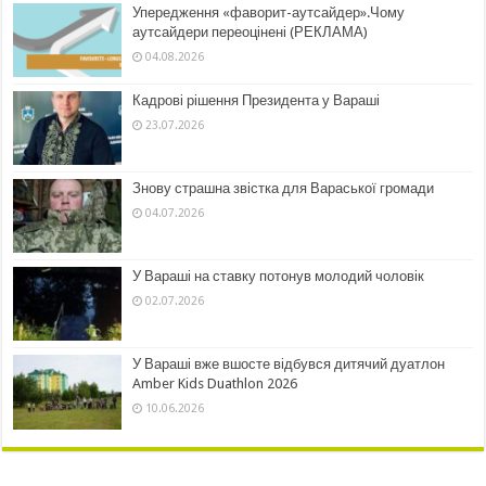
Упередження «фаворит-аутсайдер».Чому
аутсайдери переоцінені (РЕКЛАМА)
04.08.2026
Кадрові рішення Президента у Вараші
23.07.2026
Знову страшна звістка для Вараської громади
04.07.2026
У Вараші на ставку потонув молодий чоловік
02.07.2026
У Вараші вже вшосте відбувся дитячий дуатлон
Amber Kids Duathlon 2026
10.06.2026