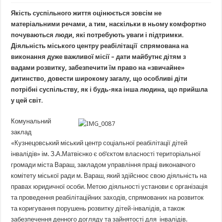
Якість суспільного життя оцінюється зовсім не
матеріальними речами, а тим, наскільки в ньому комфортно
почуваються люди, які потребують уваги і підтримки.
Діяльність міського центру реабілітації спрямована на
виконання дуже важливої місії – дати майбутнє дітям з
вадами розвитку, забезпечити їм право на «звичайне»
дитинство, довести широкому загалу, що особливі діти
потрібні суспільству, як і будь-яка інша людина, що прийшла
у цей світ.
Комунальний
заклад
«Кузнецовський міський центр соціальної реабілітації дітей
інвалідів» ім. З.А.Матвієнко є об’єктом власності територіальної
громади міста Вараш, закладом управління праці виконавчого
комітету міської ради м. Вараш, який здійснює свою діяльність на
правах юридичної особи. Метою діяльності установи є організація
та проведення реабілітаційних заходів, спрямованих на розвиток
та коригування порушень розвитку дітей-інвалідів, а також
забезпечення денного догляду та зайнятості для інвалідів.