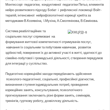
Монтессорі- педагогіки, кондуктивної педагогіки Петьо, елементів
нейро-розвиткового підходу Бобат і рефлексної локомоції Войт-
терапій, інтенсивної нейрофізіологічної корекції хребта за
методиками В.Козявкіна, І.Мухіна, А.Смолянінова, В.Євмінова.
Система реабілітаційних та
соціальних послуг спрямовані на
формування життєвої компетентності отримувачів послуг,
навчання їх соціальним та побутовим навичкам, розвиток
здібностей, повернення їх до активної участі в житті, здатності до
сімейно-побутової і громадської діяльності, створення передумов
для інтеграції у суспільство.
Педагогічно-корекцінійні заходи передбачають здійснення
психолого-педагогічної, соціальної, професійної діагностик,
визначення ступеня індивідуальних потреб, проведення
корекційних занять, консультування, психологічного
прогнозування і включають різні форми занять, семінарів,
тренінгів, гурткову роботу, дозвіллєву діяльність.