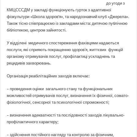
до угоди з
КМЦСССДМ у закладі функціонують гурток з адаптивної
фізкультури «Школа здоров’я», та народознавчий клуб «Джерела».
Також тісно співпрацюємо із закладами міста: дитячою публічною
бібліотекою, центром зайнятості.
У відділені медичного спостереження фахівцями надаються
послуги, які сприяють покращенню здоров′я, життєвих функцій
організму отримувачів послуг, профілактиці ускладнень та
рецидивів захворювань.
Організація реабілітаційних заходів включає:
– проведення оцінки загального стану та функціональних
можливостей отримувачів послуг, визначення їх фізичної, сомато-
фізіологічної, сенсорної та психологічної спроможності;
– визначення адекватності та послідовності заходів лікувально-
профілактичного характеру;
– здійснення постійного нагляду та контролю за фізичним,