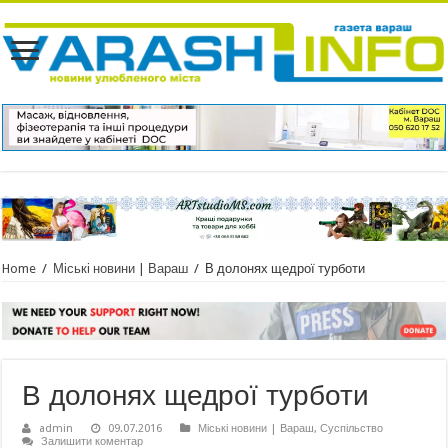
Home
/
Міські новини | Вараш
/
В долонях щедрої турботи
В долонях щедрої турботи
admin
09.07.2016
Міські новини | Вараш
,
Суспільство
Залишити коментар