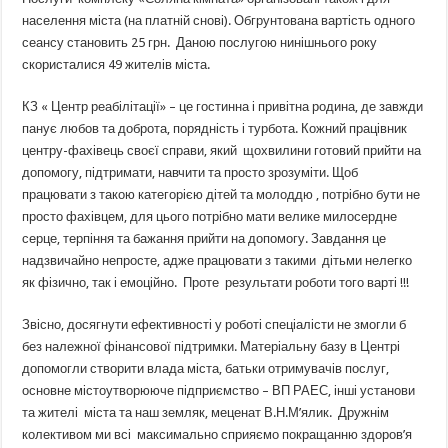
населення міста (на платній снові). Обгрунтована вартість одного
сеансу становить 25 грн. Даною послугою нинішнього року
скористалися 49 жителів міста.
КЗ « Центр реабілітації» – це гостинна і привітна родина, де завжди
панує любов та доброта, порядність і турбота. Кожний працівник
центру-фахівець своєї справи, який щохвилини готовий прийти на
допомогу, підтримати, навчити та просто зрозуміти. Щоб
працювати з такою категорією дітей та молоддю , потрібно бути не
просто фахівцем, для цього потрібно мати велике милосердне
серце, терпіння та бажання прийти на допомогу. Завдання це
надзвичайно непросте, адже працювати з такими дітьми нелегко
як фізично, так і емоційно. Проте результати роботи того варті !!!
Звісно, досягнути ефективності у роботі спеціалісти не змогли б
без належної фінансової підтримки. Матеріальну базу в Центрі
допомогли створити влада міста, батьки отримувачів послуг,
основне містоутворююче підприємство – ВП РАЕС, інші установи
та жителі міста та наш земляк, меценат В.Н.М’ялик. Дружнім
колективом ми всі максимально сприяємо покращанню здоров’я