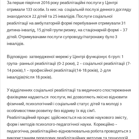
За перше півріччя 2016 року реабілітаційні послуги у Центрі
отримали 133 особи. Із них: на соціальній послузі денного догляду
знаходилося 22 дітей та 25 інвалідів. Послуги соціальної
реабілітації на амбулаторній формі перебування отримували 31
дитина-інвалід, 15 дітей групи ризику, на стаціонарній формі – 37
дітей. Отримувачами послуги супроводу/патронажу було 3
інвалідів.
Відповідно затвердженої мережі у Центрі функціонує 6 груп: 1
група- ранньої реабілітації (0-2 роки), 2 – соціальної реабілітації (7-
14 років),1 – професійної реабілітації(14-18 років), 2-для
інвалідів(після 18 років).
У відділеннях соціальної реабілітації та медичного спостереження
фахівцями надаються послуги, які дозволяють якісно відновити
фізичний, психологічний і соціальний статус дітей та молоді з
особливостями розвитку без відриву їх від сім’ї.
Реабілітаційний процес здійснюється на основі наукового змісту,
форм і методів психолого-педагогічної науки. Корекційно –
педагогічна, реабілітаційно-відновлювальна робота проводяться з
використанням передових реабілітаційних методик та технологій