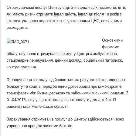
Отримувачами послуг Центру є діти-інваліди всіх нозологій, діти,
які мають ризик отримати інвалідність, інваліди після 18 років з
інтелектуальною недостатністю, ураженнями ЦНС, психічними
розладами.
Основними
формами
обслуговування отримувачів послуг у Центрі є амбулаторне,
стаціонарне перебування, денний догляд, соціальний патронаж,
консультування.
Фінансування закладу здійснюється за рахунок коштів місцевого
бюджету та коштів передбачених договорами про міжбюджетні
трансферти між Кузнецовською та районними(міськими) радами. З
01.04.2016 року у Центрі організовані послуги для дітей із 13
районів і міст Рівненської області.
Зарахування отримувачів послуг до Центру здійснюється через
управління праці за заявами батьків.