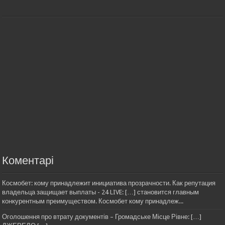
Коментарі
Космобет: кому принадлежит инициатива прозрачности. Как репутация
владельца защищает выплаты - 24 LIVE: […] становится главным
конкурентным преимуществом. Космобет кому принадлеж...
Оголошення про втрату документів – Громадське Місце Рівне: […]