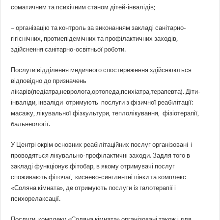
соматичним та психічним станом дітей-інвалідів;
– організацію та контроль за виконанням закладі санітарно-
гігієнічних, протиепідемічних та профілактичних заходів,
здійснення санітарно-освітньої роботи.
Послуги відділення медичного спостереження здійснюються
відповідно до призначень
лікарів(педіатра,невролога,ортопеда,психіатра,терапевта). Діти-
інваліди, інваліди отримують послуги з фізичної реабілітації:
масажу, лікувальної фізкультури, теплолікування, фізіотерапії,
бальнеології.
У Центрі окрім основних реабілітаційних послуг організовані і
проводяться лікувально-профілактичні заходи. Задля того в
закладі функціонує фітобар, в якому отримувачі послуг
споживають фіточаї, киснево-синглентні пінки та комплекс
«Соляна кімната», де отримують послуги із галотерапії і
психорелаксації.
Послуги комплеку «Соляна кімната» організовані також і для