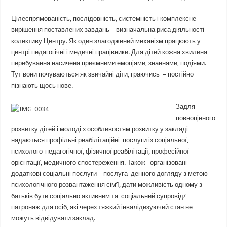
Цілеспрямованість, послідовність, системність і комплексне
вирішення поставлених завдань – визначальна риса діяльності
колективу Центру. Як один злагоджений механізм працюють у
центрі педагогічні і медичні працівники. Для дітей кожна хвилина
перебування насичена приємними емоціями, знаннями, подіями.
Тут вони почуваються як звичайні діти, граючись – постійно
пізнають щось нове.
Задля
повноцінного
розвитку дітей і молоді з особливостям розвитку у закладі
надаються профільні реабілітаційні послуги із соціальної,
психолого-педагогічної, фізичної реабілітації, професійної
орієнтації, медичного спостереження. Також організовані
додаткові соціальні послуги – послуга денного догляду з метою
психологічного розвантаження сім’ї, дати можливість одному з
батьків бути соціально активним та соціальний супровід/
патронаж для осіб, які через тяжкий інвалідизуючий стан не
можуть відвідувати заклад.