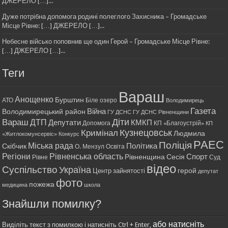
ДЖЕРЕЛО […]...
Дуже потрібна допомога родині полеглого Захисника – Громадське
Місце Рівне: […] ДЖЕРЕЛО […]...
Небесне військо поповнив ще один Герой – Громадське Місце Рівне:
[…] ДЖЕРЕЛО […]...
Теги
Вараш
Анощенко
Бурштин
АТО
Біле озеро
Володимирець
Газета
Війна
Володимирецький район
ГУ ДСНС
ГУ ДСНС Рівненщини
Діти
Вараш
ДТП
Депутати
КМКП
Допомога
КП «Благоустрій»
КП
Кримінал
Кузнецовськ
Людмила
«Житлокомунсервіс»
Конкурс
РАЕС
Поліція
Міська рада
Політика
Скібчик
О. Мензул
Освіта
Регіони
Рівненська область
Спорт
Рівненщина
Сесія
Рівне
Суд
відео
Суспільство
Україна
герой
Центр зайнятості
депутат
фото
пожежа
медицина
школа
Знайшли помилку?
або натисніть
Виділіть текст з помилкою і натисніть Ctrl + Enter,