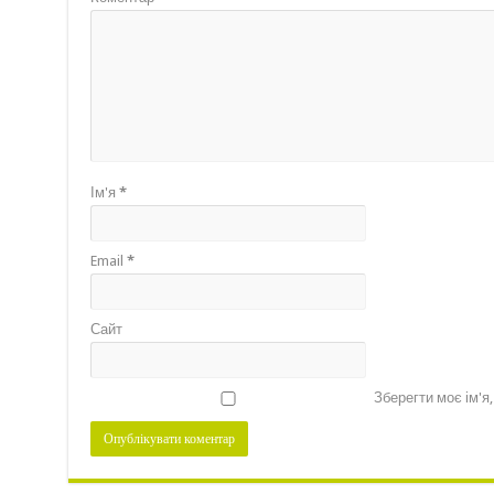
Ім'я
*
Email
*
Сайт
Зберегти моє ім'я