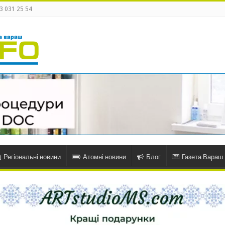
3 031 25 54
Регіональні новини
Атомні новини
Блог
Газета Вараш