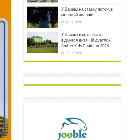
У Вараші на ставку потонув
молодий чоловік
02.07.2026
У Вараші вже вшосте
відбувся дитячий дуатлон
Amber Kids Duathlon 2026
10.06.2026