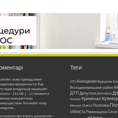
оментарі
Теги
смобет: кому принадлежит
Анощенко
Бурштин
АТО
Бі
ициатива прозрачности. Как
Ві
Володимирецький район
путация владельца защищает
Ді
ДТП
Депутати
платы - 24 LIVE: […] становится
Допомога
Кримінал
Кузнец
авным конкурентным
Конкурс
еимуществом. Космобет кому
Пол
Політика
Мензул
Освіта
инадлеж...
область
Рівненщина
Сесія
олошення про втрату документів –