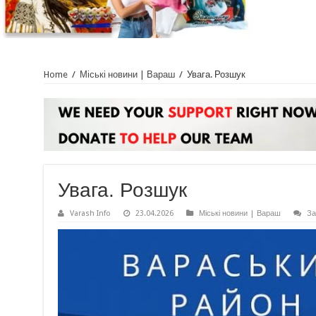
Home
/
Міські новини | Вараш
/
Увага. Розшук
Увага. Розшук
Varash Info
23.04.2026
Міські новини | Вараш
За