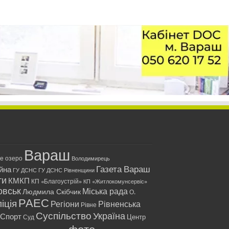
Вараш
ле озеро
Володимирець
Газета Вараш
йна
ГУ ДСНС
ГУ ДСНС Рівненщини
ти
КМКП
КП «Благоустрій»
КП «Житлокомунсервіс»
овськ
Міська рада
Людмила Скібчик
О.
РАЕС
іція
Регіони
Рівненська
Рівне
Суспільство
Україна
Спорт
Центр
Суд