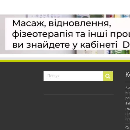
К
Ко
ин
ре
вы
гл
пр
пр
Ог