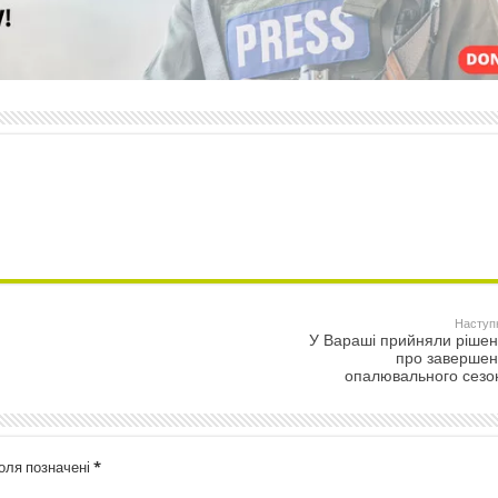
Наступ
У Вараші прийняли ріше
про заверше
опалювального сез
поля позначені
*