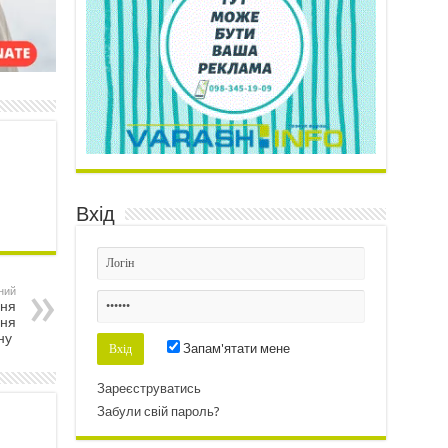
Вхід
ний
ння
ння
ону
Запам'ятати мене
Зареєструватись
Забули свій пароль?