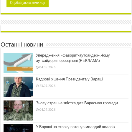
Останні новини
Упередження «фаворит-аутсайдер».Чому
аутсайдери переоцінені (РЕКЛАМА)
04.08.2026
Кадрові рішення Президента у Вараші
23.07.2026
Знову страшна звістка для Вараської громади
04.07.2026
У Вараші на ставку потонув молодий чоловік