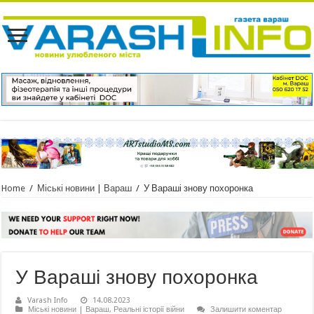
Home
/
Міські новини | Вараш
/
У Вараші знову похоронка
У Вараші знову похоронка
Varash Info
14.08.2023
Міські новини | Вараш
,
Реальні історії війни
Залишити коментар