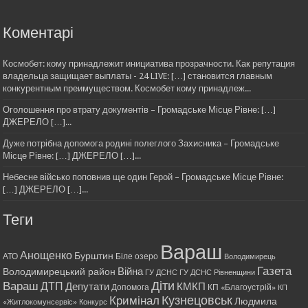
Коментарі
Космобет: кому принадлежит инициатива прозрачности. Как репутация
владельца защищает выплаты - 24 LIVE: […] становится главным
конкурентным преимуществом. Космобет кому принадлеж...
Оголошення про втрату документів – Громадське Місце Рівне: […]
ДЖЕРЕЛО […]...
Дуже потрібна допомога родині полеглого Захисника – Громадське
Місце Рівне: […] ДЖЕРЕЛО […]...
Небесне військо поповнив ще один Герой – Громадське Місце Рівне:
[…] ДЖЕРЕЛО […]...
Теги
Вараш
Анощенко
Бурштин
АТО
Біле озеро
Володимирець
Газета
Війна
Володимирецький район
ГУ ДСНС
ГУ ДСНС Рівненщини
Діти
Вараш
ДТП
Депутати
КМКП
Допомога
КП «Благоустрій»
КП
Кримінал
Кузнецовськ
Людмила
«Житлокомунсервіс»
Конкурс