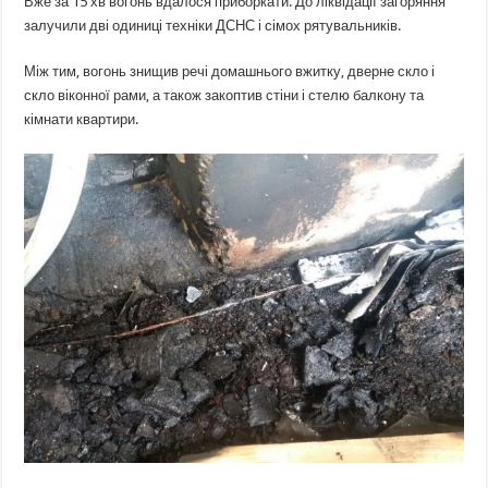
Вже за 15 хв вогонь вдалося приборкати. До ліквідації загоряння
залучили дві одиниці техніки ДСНС і сімох рятувальників.
Між тим, вогонь знищив речі домашнього вжитку, дверне скло і
скло віконної рами, а також закоптив стіни і стелю балкону та
кімнати квартири.