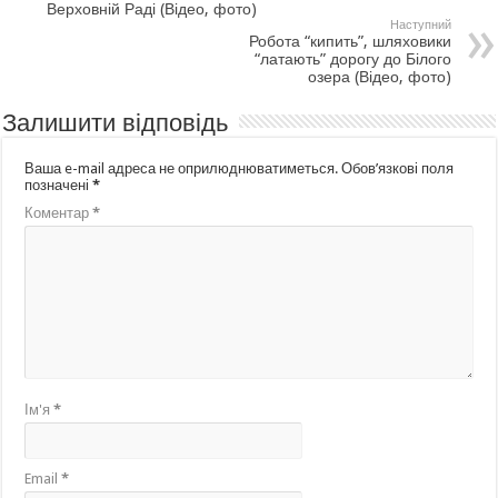
Верховній Раді (Відео, фото)
Наступний
Робота “кипить”, шляховики
“латають” дорогу до Білого
озера (Відео, фото)
Залишити відповідь
Ваша e-mail адреса не оприлюднюватиметься.
Обов’язкові поля
позначені
*
Коментар
*
Ім'я
*
Email
*