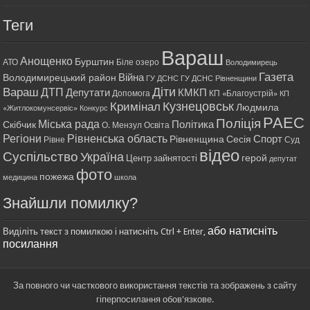
Теги
Вараш
Анощенко
Бурштин
АТО
Біле озеро
Володимирець
Газета
Війна
Володимирецький район
ГУ ДСНС
ГУ ДСНС Рівненщини
Діти
Вараш
ДТП
Депутати
КМКП
Допомога
КП «Благоустрій»
КП
Кримінал
Кузнецовськ
Людмила
«Житлокомунсервіс»
Конкурс
РАЕС
Поліція
Міська рада
Політика
Скібчик
О. Мензул
Освіта
Регіони
Рівненська область
Спорт
Рівненщина
Сесія
Рівне
Суд
відео
Суспільство
Україна
герой
Центр зайнятості
депутат
фото
пожежа
медицина
школа
Знайшли помилку?
або натисніть
Виділіть текст з помилкою і натисніть Ctrl + Enter,
посилання
За повного чи часткового використання текстів та зображень з сайту
гіперпосилання обов'язкове.