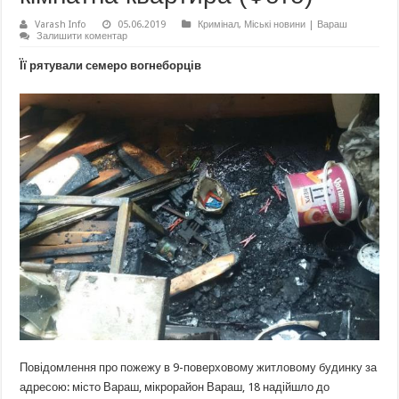
Varash Info
05.06.2019
Кримінал
,
Міські новини | Вараш
Залишити коментар
Її рятували семеро вогнеборців
Повідомлення про пожежу в 9-поверховому житловому будинку за
адресою: місто Вараш, мікрорайон Вараш, 18 надійшло до