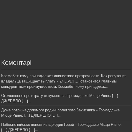
Коментарі
Космобет: кому принадлежит инициатива прозрачности. Как репутация
владельца защищает выплаты - 24 LIVE: […] становится главным
конкурентным преимуществом. Космобет кому принадлеж...
Оголошення про втрату документів – Громадське Місце Рівне: […]
ДЖЕРЕЛО […]...
Дуже потрібна допомога родині полеглого Захисника – Громадське
Місце Рівне: […] ДЖЕРЕЛО […]...
Небесне військо поповнив ще один Герой – Громадське Місце Рівне:
[…] ДЖЕРЕЛО […]...