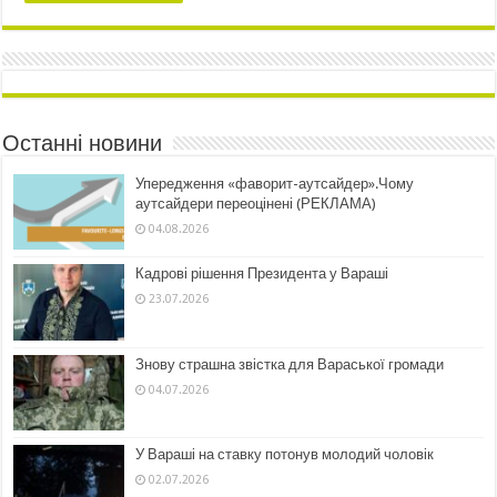
Останні новини
Упередження «фаворит-аутсайдер».Чому
аутсайдери переоцінені (РЕКЛАМА)
04.08.2026
Кадрові рішення Президента у Вараші
23.07.2026
Знову страшна звістка для Вараської громади
04.07.2026
У Вараші на ставку потонув молодий чоловік
02.07.2026