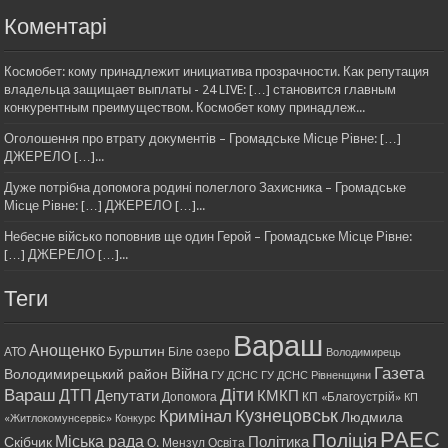
Коментарі
Космобет: кому принадлежит инициатива прозрачности. Как репутация
владельца защищает выплаты - 24 LIVE: […] становится главным
конкурентным преимуществом. Космобет кому принадлеж...
Оголошення про втрату документів – Громадське Місце Рівне: […]
ДЖЕРЕЛО […]...
Дуже потрібна допомога родині полеглого Захисника – Громадське
Місце Рівне: […] ДЖЕРЕЛО […]...
Небесне військо поповнив ще один Герой – Громадське Місце Рівне:
[…] ДЖЕРЕЛО […]...
Теги
Вараш
Анощенко
Бурштин
АТО
Біле озеро
Володимирець
Газета
Війна
Володимирецький район
ГУ ДСНС
ГУ ДСНС Рівненщини
Діти
Вараш
ДТП
Депутати
КМКП
Допомога
КП «Благоустрій»
КП
Кримінал
Кузнецовськ
Людмила
«Житлокомунсервіс»
Конкурс
РАЕС
Поліція
Міська рада
Політика
Скібчик
О. Мензул
Освіта