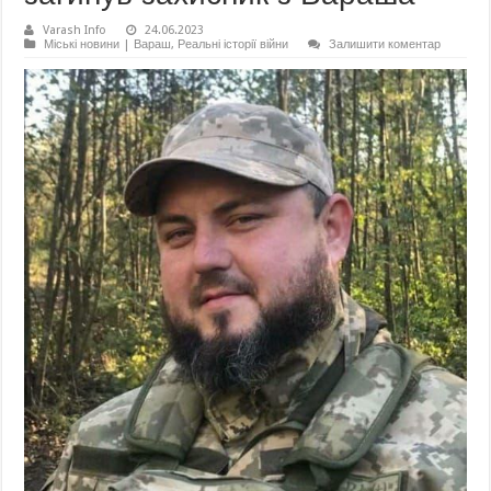
Varash Info
24.06.2023
Міські новини | Вараш
,
Реальні історії війни
Залишити коментар