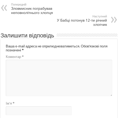
Попередній
Зловмисник пограбував
неповнолітнього хлопця
Наступний
У Бабці потонув 12-ти річний
хлопчик
Залишити відповідь
Ваша e-mail адреса не оприлюднюватиметься.
Обов’язкові поля
позначені
*
Коментар
*
Ім'я
*