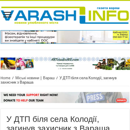
Home
/
Міські новини | Вараш
/
У ДТП біля села Колодії, загинув
захисник з Вараша
У ДТП біля села Колодії,
загинув захисник з Вараша