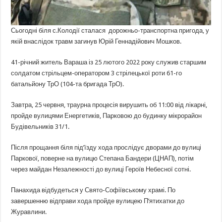
Сьогодні біля с.Колодії сталася
дорожньо-транспортна пригода, у
якій внаслідок травм загинув Юрій Геннадійович Мошков.
41-річний житель Вараша із 25 лютого 2022 року служив старшим
солдатом стрільцем-оператором 3 стрілецької роти 61-го
батальйону ТрО (104-та бригада ТрО).
Завтра, 25 червня, траурна процесія вирушить об 11:00 від лікарні,
пройде вулицями Енергетиків, Парковою до будинку мікрорайон
Будівельників 31/1.
Після прощання біля під’їзду хода прослідує дворами до вулиці
Паркової, поверне на вулицю Степана Бандери (ЦНАП), потім
через майдан Незалежності до вулиці Героїв Небесної сотні.
Панахида відбудеться у Свято-Софіївському храмі. По
завершенню відправи хода пройде вулицею П’ятихатки до
Журавлини.