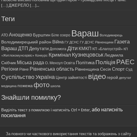
[…] ДЖЕРЕЛО […]...
Теги
Вараш
Анощенко
Бурштин
АТО
Біле озеро
Володимирець
Газета
Війна
Володимирецький район
ГУ ДСНС
ГУ ДСНС Рівненщини
Діти
Вараш
ДТП
Депутати
КМКП
Допомога
КП «Благоустрій»
КП
Кримінал
Кузнецовськ
Людмила
«Житлокомунсервіс»
Конкурс
РАЕС
Поліція
Міська рада
Політика
Скібчик
О. Мензул
Освіта
Регіони
Рівненська область
Спорт
Рівненщина
Сесія
Рівне
Суд
відео
Суспільство
Україна
герой
Центр зайнятості
депутат
фото
пожежа
медицина
школа
Знайшли помилку?
або натисніть
Виділіть текст з помилкою і натисніть Ctrl + Enter,
посилання
За повного чи часткового використання текстів та зображень з сайту