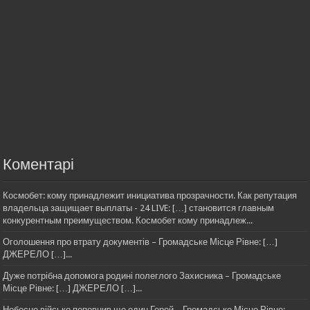
Коментарі
Космобет: кому принадлежит инициатива прозрачности. Как репутация
владельца защищает выплаты - 24 LIVE: […] становится главным
конкурентным преимуществом. Космобет кому принадлеж...
Оголошення про втрату документів – Громадське Місце Рівне: […]
ДЖЕРЕЛО […]...
Дуже потрібна допомога родині полеглого Захисника – Громадське
Місце Рівне: […] ДЖЕРЕЛО […]...
Небесне військо поповнив ще один Герой – Громадське Місце Рівне: