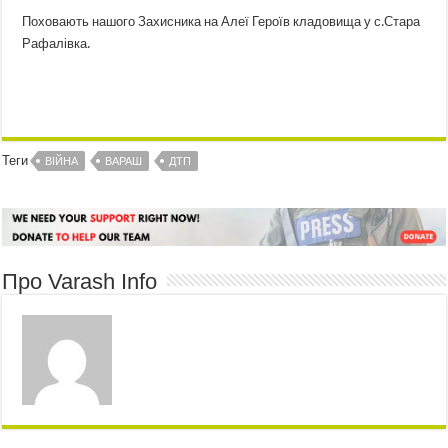
Поховають нашого Захисника на Алеї Героїв кладовища у с.Стара
Рафалівка.
Теги
ВІЙНА
ВАРАШ
ДТП
Про Varash Info