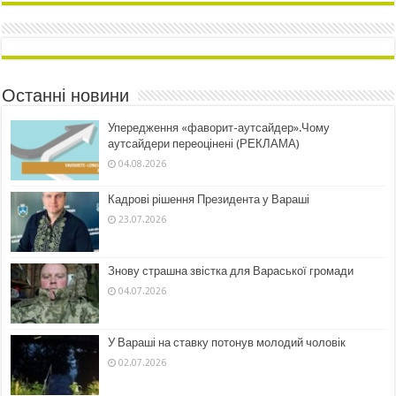
Останні новини
Упередження «фаворит-аутсайдер».Чому
аутсайдери переоцінені (РЕКЛАМА)
04.08.2026
Кадрові рішення Президента у Вараші
23.07.2026
Знову страшна звістка для Вараської громади
04.07.2026
У Вараші на ставку потонув молодий чоловік
02.07.2026