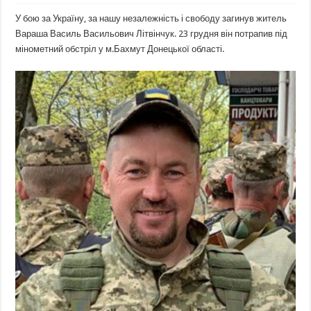
У бою за Україну, за нашу незалежність і свободу загинув житель
Вараша Василь Васильович Літвінчук. 23 грудня він потрапив під
мінометний обстріл у м.Бахмут Донецької області.