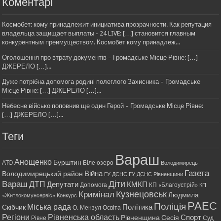
Коментарі
Космобет: кому принадлежит инициатива прозрачности. Как репутация
владельца защищает выплаты - 24 LIVE: […] становится главным
конкурентным преимуществом. Космобет кому принадлеж...
Оголошення про втрату документів – Громадське Місце Рівне: […]
ДЖЕРЕЛО […]...
Дуже потрібна допомога родині полеглого Захисника – Громадське
Місце Рівне: […] ДЖЕРЕЛО […]...
Небесне військо поповнив ще один Герой – Громадське Місце Рівне:
[…] ДЖЕРЕЛО […]...
Теги
Вараш
Анощенко
Бурштин
АТО
Біле озеро
Володимирець
Газета
Війна
Володимирецький район
ГУ ДСНС
ГУ ДСНС Рівненщини
Діти
Вараш
ДТП
Депутати
КМКП
Допомога
КП «Благоустрій»
КП
Кримінал
Кузнецовськ
Людмила
«Житлокомунсервіс»
Конкурс
РАЕС
Поліція
Міська рада
Політика
Скібчик
О. Мензул
Освіта
Регіони
Рівненська область
Спорт
Рівненщина
Сесія
Рівне
Суд