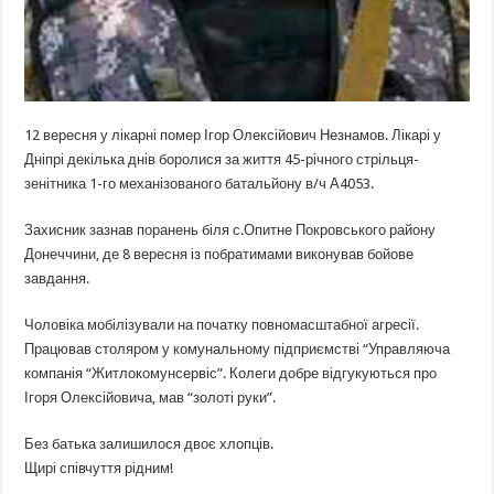
12 вересня у лікарні помер Ігор Олексійович Незнамов. Лікарі у
Дніпрі декілька днів боролися за життя 45-річного стрільця-
зенітника 1-го механізованого батальйону в/ч А4053.
Захисник зазнав поранень біля с.Опитне Покровського району
Донеччини, де 8 вересня із побратимами виконував бойове
завдання.
Чоловіка мобілізували на початку повномасштабної агресії.
Працював столяром у комунальному підприємстві “Управляюча
компанія “Житлокомунсервіс”. Колеги добре відгукуються про
Ігоря Олексійовича, мав “золоті руки”.
Без батька залишилося двоє хлопців.
Щирі співчуття рідним!