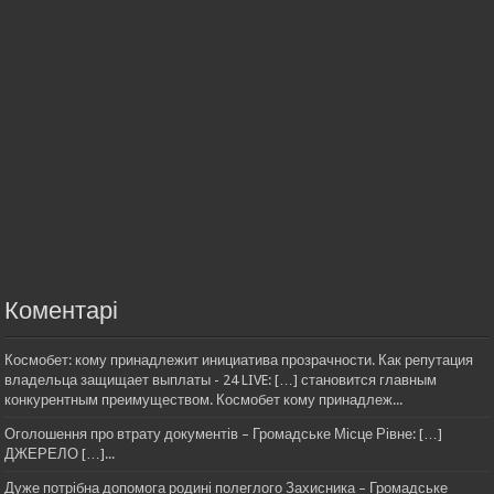
Коментарі
Космобет: кому принадлежит инициатива прозрачности. Как репутация
владельца защищает выплаты - 24 LIVE: […] становится главным
конкурентным преимуществом. Космобет кому принадлеж...
Оголошення про втрату документів – Громадське Місце Рівне: […]
ДЖЕРЕЛО […]...
Дуже потрібна допомога родині полеглого Захисника – Громадське