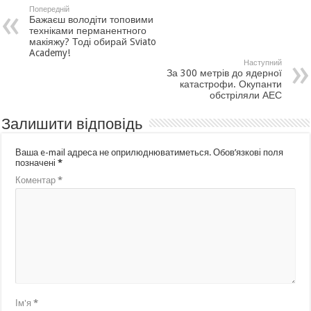
Попередній
Бажаєш володіти топовими
техніками перманентного
макіяжу? Тоді обирай Sviato
Academy!
Наступний
За 300 метрів до ядерної
катастрофи. Окупанти
обстріляли АЕС
Залишити відповідь
Ваша e-mail адреса не оприлюднюватиметься.
Обов’язкові поля
позначені
*
Коментар
*
Ім'я
*