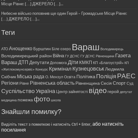
Місце Рівне: […] ДЖЕРЕЛО […]...
Небесне військо поповнив ще один Герой – Громадське Місце Рівне:
[…] ДЖЕРЕЛО […]...
Теги
Вараш
Анощенко
Бурштин
АТО
Біле озеро
Володимирець
Газета
Війна
Володимирецький район
ГУ ДСНС
ГУ ДСНС Рівненщини
Діти
Вараш
ДТП
Депутати
КМКП
Допомога
КП «Благоустрій»
КП
Кримінал
Кузнецовськ
Людмила
«Житлокомунсервіс»
Конкурс
РАЕС
Поліція
Міська рада
Політика
Скібчик
О. Мензул
Освіта
Регіони
Рівненська область
Спорт
Рівненщина
Сесія
Рівне
Суд
відео
Суспільство
Україна
герой
Центр зайнятості
депутат
фото
пожежа
медицина
школа
Знайшли помилку?
або натисніть
Виділіть текст з помилкою і натисніть Ctrl + Enter,
посилання