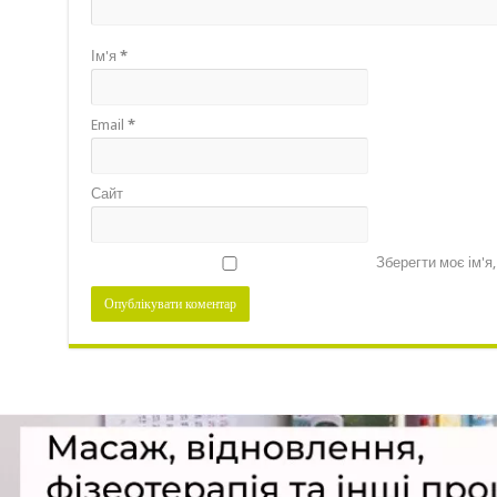
Ім'я
*
Email
*
Сайт
Зберегти моє ім'я