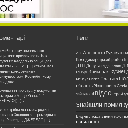
оментарі
Теги
смобет: кому принадлежит
Анощенко
Бурштин
АТО
Бі
ициатива прозрачности. Как
Ві
Володимирецький район
путация владельца защищает
Ді
ДТП
Депутати
платы - 24 LIVE: […] становится
Допомога
Кримінал
Кузнец
авным конкурентным
Конкурс
еимуществом. Космобет кому
Пол
Політика
Мензул
Освіта
инадлеж...
область
Рівненщина
Сесія
олошення про втрату документів –
відео
герой
зайнятості
де
омадське Місце Рівне: […]
ЕРЕЛО […]...
Знайшли помилк
же потрібна допомога родині
леглого Захисника – Громадське
Виділіть текст з помилкою і нат
сце Рівне: […] ДЖЕРЕЛО […]...
посилання