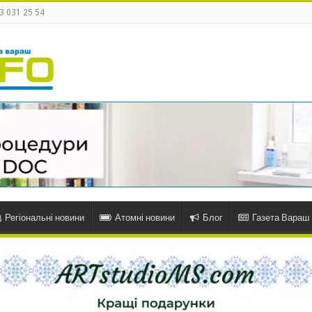
3 031 25 54
Регіональні новини
Атомні новини
Блог
Газета Вараш