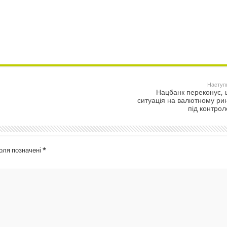
Наступ
Нацбанк переконує,
ситуація на валютному ри
під контро
поля позначені
*