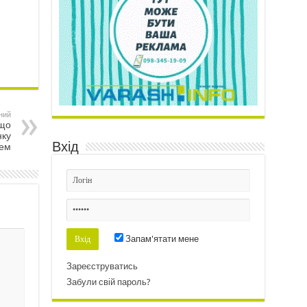
ний
 що
нку
Вхід
лем
Запам'ятати мене
Зареєструватись
Забули свій пароль?