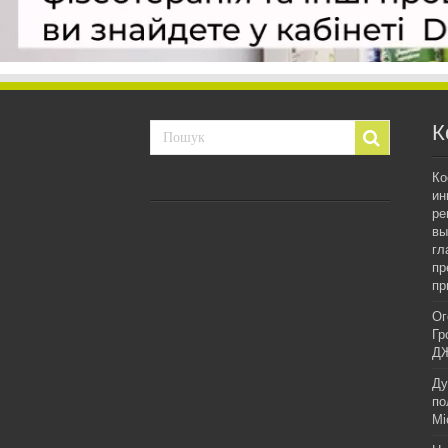
К
Ко
ин
ре
вы
гл
пр
пр
Ог
Гр
ДЖ
Ду
по
Мі