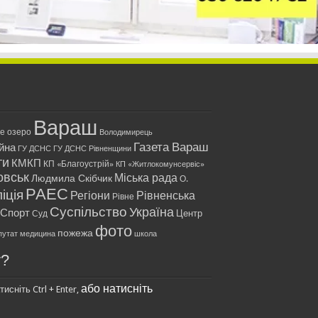
Вараш
ле озеро
Володимирець
Газета Вараш
йна
ГУ ДСНС
ГУ ДСНС Рівненщини
ти
КМКП
КП «Благоустрій»
КП «Житлокомунсервіс»
овськ
Міська рада
Людмила Скібчик
О.
РАЕС
іція
Регіони
Рівненська
Рівне
Суспільство
Україна
Спорт
Центр
Суд
фото
пожежа
путат
медицина
школа
у?
або натисніть
исніть Ctrl + Enter,