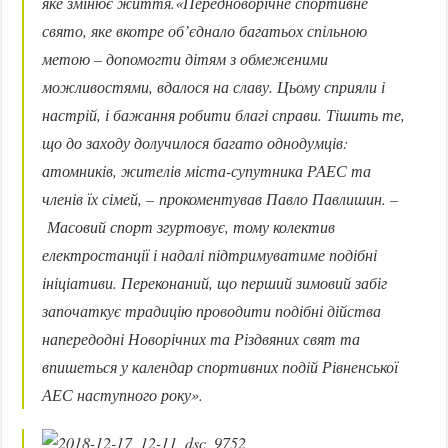
яке змінює життя.
«Передноворічне спортивне
свято, яке вкотре об’єднало багатьох спільною
метою – допомогти дітям з обмеженими
можливостями, вдалося на славу. Цьому сприяли і
настрій, і бажання робити благі справи. Тішить те,
що до заходу долучилося багато однодумців:
атомників, жителів міста-супутника РАЕС та
членів їх сімей, –
прокоментував Павло Павлишин. –
Масовий спорт згуртовує, тому колектив
електростанції і надалі підтримуватиме подібні
ініціативи. Переконаний, що перший зимовий забіг
започаткує традицію проводити подібні дійства
напередодні Новорічних та Різдвяних свят та
впишеться у календар спортивних подій Рівненської
АЕС наступного року».