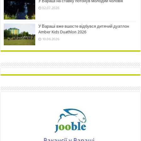
У Вараші на ставку потонув молодий чоловік
02.07.2026
У Вараші вже вшосте відбувся дитячий дуатлон
Amber Kids Duathlon 2026
10.06.2026