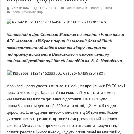
Varash Info
18.12.2018
Міські новини | Вараш
,
Спорт
Залишити коментар
Напередодні Дня Святого Миколая на стадіоні Рівненської
АЕС «Ізотоп» відбувся перший зимовий благодійний
легкоатлетичний забіг з метою збору коштів на
підтримку вихованців Вараського міського центру
соціальної реабілітації дітей-інвалідів ім. З. А. Матвієнко.
У забігові брало участь близько 150 осіб, як працівників РАЕС так і
просто мешканців Вараша. Учасником забігу міг стати кожен,
незалежно від віку та фізичної підготовки. На вибір було
передбачено три дистанції: 200 м для дітей, 1,2 км та 5 км для
дорослих. Благодійний внесок становив від 50 гривень. Кожен
учасник забігу отримав стартовий номер, сувенірний капелюх
Святого Миколая та гарячий чай на фініші. Кошти, виручені від
сплати реєстраційного внеску, будуть спрямовані на благодійну