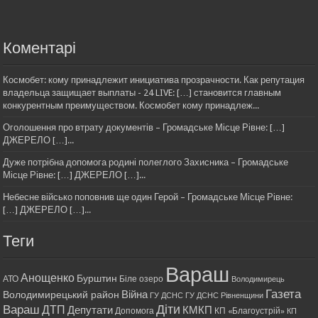
Коментарі
Космобет: кому принадлежит инициатива прозрачности. Как репутация
владельца защищает выплаты - 24 LIVE: […] становится главным
конкурентным преимуществом. Космобет кому принадлеж...
Оголошення про втрату документів – Громадське Місце Рівне: […]
ДЖЕРЕЛО […]...
Дуже потрібна допомога родині полеглого Захисника – Громадське
Місце Рівне: […] ДЖЕРЕЛО […]...
Небесне військо поповнив ще один Герой – Громадське Місце Рівне:
[…] ДЖЕРЕЛО […]...
Теги
Вараш
Анощенко
Бурштин
АТО
Біле озеро
Володимирець
Газета
Війна
Володимирецький район
ГУ ДСНС
ГУ ДСНС Рівненщини
Діти
Вараш
ДТП
Депутати
КМКП
Допомога
КП «Благоустрій»
КП