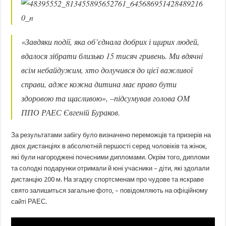
«Завдяки події, яка об’єднала добрих і щирих людей,
вдалося зібрати близько 15 тисяч гривень. Ми вдячні
всім небайдужим, хто долучився до цієї важливої
справи, адже кожна дитина має право бути
здоровою та щасливою», –
підсумував голова ОМ
ППО РАЕС Євгеній Бураков.
За результатами забігу було визначено переможців та призерів на
двох дистанціях в абсолютній першості серед чоловіків та жінок,
які були нагороджені почесними дипломами. Окрім того, дипломи
та солодкі подарунки отримали й юні учасники – діти, які здолали
дистанцію 200 м. На згадку спортсменам про чудове та яскраве
свято залишиться загальне фото, – повідомляють на офіційному
сайті РАЕС.