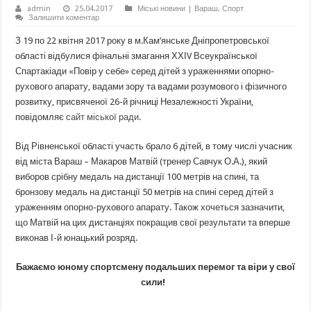
admin
25.04.2017
Міські новини | Вараш
,
Спорт
Залишити коментар
З 19 по 22 квітня 2017 року в м.Кам’янське Дніпропетровської
області відбулися фінальні змагання ХХІV Всеукраїнської
Спартакіади «Повір у себе» серед дітей з ураженнями опорно-
рухового апарату, вадами зору та вадами розумового і фізичного
розвитку, присвяченої 26-й річниці Незалежності України,
повідомляє
сайт міської ради
.
Від Рівненської області участь брало 6 дітей, в тому числі учасник
від міста Вараш – Макаров Матвій (тренер Савчук О.А.), який
виборов срібну медаль на дистанції 100 метрів на спині, та
бронзову медаль на дистанції 50 метрів на спині серед дітей з
ураженням опорно-рухового апарату. Також хочеться зазначити,
що Матвій на цих дистанціях покращив свої результати та вперше
виконав І-й юнацький розряд.
Бажаємо юному спортсмену подальших перемог та віри у свої
сили!