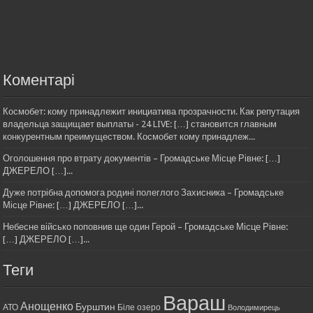
Коментарі
Космобет: кому принадлежит инициатива прозрачности. Как репутация
владельца защищает выплаты - 24 LIVE: […] становится главным
конкурентным преимуществом. Космобет кому принадлеж...
Оголошення про втрату документів – Громадське Місце Рівне: […]
ДЖЕРЕЛО […]...
Дуже потрібна допомога родині полеглого Захисника – Громадське
Місце Рівне: […] ДЖЕРЕЛО […]...
Небесне військо поповнив ще один Герой – Громадське Місце Рівне:
[…] ДЖЕРЕЛО […]...
Теги
Вараш
Анощенко
Бурштин
АТО
Біле озеро
Володимирець