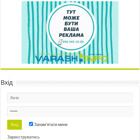
Вхід
Запам'ятати мене
Зареєструватись