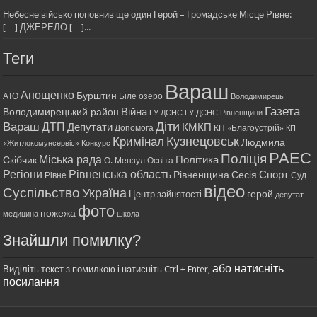
Небесне військо поповнив ще один Герой – Громадське Місце Рівне:
[…] ДЖЕРЕЛО […]...
Теги
Вараш
Анощенко
Бурштин
АТО
Біле озеро
Володимирець
Газета
Війна
Володимирецький район
ГУ ДСНС
ГУ ДСНС Рівненщини
Діти
Вараш
ДТП
Депутати
КМКП
Допомога
КП «Благоустрій»
КП
Кримінал
Кузнецовськ
Людмила
«Житлокомунсервіс»
Конкурс
РАЕС
Поліція
Міська рада
Політика
Скібчик
О. Мензул
Освіта
Регіони
Рівненська область
Спорт
Рівненщина
Сесія
Рівне
Суд
відео
Суспільство
Україна
герой
Центр зайнятості
депутат
фото
пожежа
медицина
школа
Знайшли помилку?
або натисніть
Виділіть текст з помилкою і натисніть Ctrl + Enter,
посилання