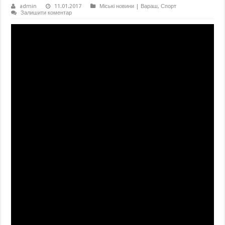
admin
11.01.2017
Міські новини | Вараш
,
Спорт
Залишити коментар