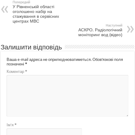
Попередній
У Рівненській області
оголошено набір на
стажування в сервісних
центрах МВС
Наступний
АСКРО. Радіологічний
моніторинг вод (відео)
Залишити відповідь
Ваша e-mail адреса не оприлюднюватиметься.
Обов’язкові поля
позначені
*
Коментар
*
Ім'я
*