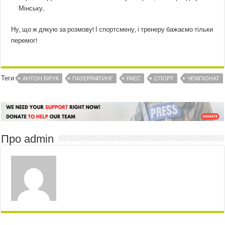
Мінську.
Ну, що ж дякую за розмову! І спортсмену, і тренеру бажаємо тільки
перемог!
Теги
АНТОН БІРУК
ПАУЕРЛІФТИНГ
РАЕС
СПОРТ
ЧЕМПІОНАТ
Про admin