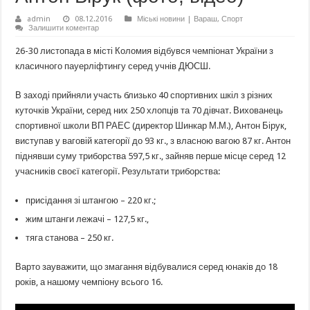
admin
08.12.2016
Міські новини | Вараш
,
Спорт
Залишити коментар
26-30 листопада в місті Коломия відбувся чемпіонат України з
класичного пауерліфтингу серед учнів ДЮСШ.
В заході прийняли участь близько 40 спортивних шкіл з різних
куточків України, серед них 250 хлопців та 70 дівчат. Вихованець
спортивної школи ВП РАЕС (директор Шинкар М.М.), Антон Бірук,
виступав у ваговій категорії до 93 кг., з власною вагою 87 кг. Антон
піднявши суму триборства 597,5 кг., зайняв перше місце серед 12
учасників своєї категорії. Результати триборства:
присідання зі штангою – 220 кг.;
жим штанги лежачі – 127,5 кг.,
тяга станова – 250 кг.
Варто зауважити, що змагання відбувалися серед юнаків до 18
років, а нашому чемпіону всього 16.