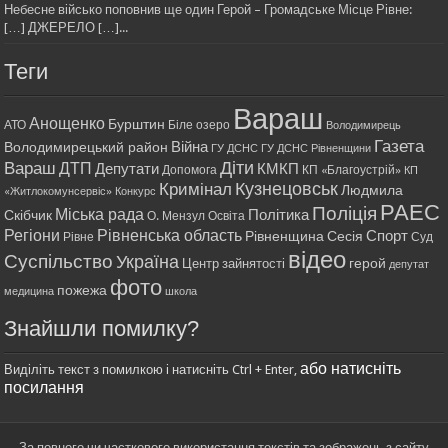
Небесне військо поповнив ще один Герой – Громадське Місце Рівне:
[…] ДЖЕРЕЛО […]...
Теги
Вараш
Анощенко
Бурштин
АТО
Біле озеро
Володимирець
Газета
Війна
Володимирецький район
ГУ ДСНС
ГУ ДСНС Рівненщини
Діти
Вараш
ДТП
Депутати
КМКП
Допомога
КП «Благоустрій»
КП
Кримінал
Кузнецовськ
Людмила
«Житлокомунсервіс»
Конкурс
РАЕС
Поліція
Міська рада
Політика
Скібчик
О. Мензул
Освіта
Регіони
Рівненська область
Спорт
Рівненщина
Сесія
Рівне
Суд
відео
Суспільство
Україна
герой
Центр зайнятості
депутат
фото
пожежа
медицина
школа
Знайшли помилку?
або натисніть
Виділіть текст з помилкою і натисніть Ctrl + Enter,
посилання
За повного чи часткового використання текстів та зображень з сайту