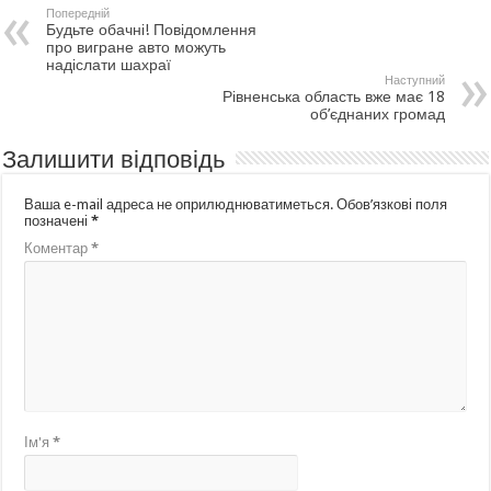
Попередній
Будьте обачні! Повідомлення
про вигране авто можуть
надіслати шахраї
Наступний
Рівненська область вже має 18
об’єднаних громад
Залишити відповідь
Ваша e-mail адреса не оприлюднюватиметься.
Обов’язкові поля
позначені
*
Коментар
*
Ім'я
*