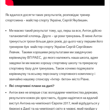
Як вдалося досягти таких результатів, розповідає тренер
спортсмена – майстер спорту України, Сергій Якубишин.
Ми маємо такий результат тому, що, перш за все, Антон дійсно
талановитий хлопець. Друге – це роки тренувань. В мене Антон
тренується трохи більше двох років, до цього часу першим його
тренером був майстер спорту України Сергій Сергійович
Левчик. Такими хорошими результатами ми завдячуємо
керівництву ВП РАЕС, до якого належить наша школа, адже
завдяки їм ми маємо хорошу спортивну школу та прекрасну
спортивну базу для тренувань. Також хочемо подякувати
керівництву та всьому персоналу спортивного комплексу і
звичайно нашому спонсору «Інтер- бетон» місто Рівне.
Які спортивні плани на далі?
Антон вже не вперше стає володарем чемпіонства держави,
результати кожен рік зростають, будем надіятися на вдалий
виступ Антона на чемпіонаті Європи 2017, який відбудеться у
березні в Данії та на чемпіонаті світу в червні, який пройде у