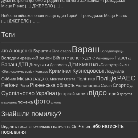
Дуже потрібна допомога родині полеглого Захисника – Громадське
Місце Рівне: […] ДЖЕРЕЛО […]...
Небесне військо поповнив ще один Герой – Громадське Місце Рівне:
[…] ДЖЕРЕЛО […]...
Теги
Вараш
Анощенко
Бурштин
АТО
Біле озеро
Володимирець
Газета
Війна
Володимирецький район
ГУ ДСНС
ГУ ДСНС Рівненщини
Діти
Вараш
ДТП
Депутати
КМКП
Допомога
КП «Благоустрій»
КП
Кримінал
Кузнецовськ
Людмила
«Житлокомунсервіс»
Конкурс
РАЕС
Поліція
Міська рада
Політика
Скібчик
О. Мензул
Освіта
Регіони
Рівненська область
Спорт
Рівненщина
Сесія
Рівне
Суд
відео
Суспільство
Україна
герой
Центр зайнятості
депутат
фото
пожежа
медицина
школа
Знайшли помилку?
або натисніть
Виділіть текст з помилкою і натисніть Ctrl + Enter,
посилання