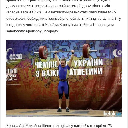
двоборства 99 кілограмів у ваговій категорії до 45 кілограмів
(власна вага 43,7 кг). Це є четвертий результат і завойованих 45
очок вкрай необхідних в залік збірної області, яка піднялася на 2-гу
сходинку у чемпіонаті України. В результаті збірна Рівненщини
завоювала бронзову нагороду.
Колега Ані Михайло Шишка виступав у ваговій категорії до 73