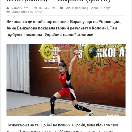
Varash Info
02.04.2019
Міські новини | Вараш
,
Спорт
Залишити коментар
Вихованка дитячої спортшколи з Варашу, що на Рівненщині,
Анна Байкалова показала гарний результат у Коломиї. Там
відбувся чемпіонат України з важкої атлетики.
Незважаючи на те, що Ані не повних 15 років, вона підняла свої
кращі 43 кілограми в ривку та 56 кілограми в поштовху, сума