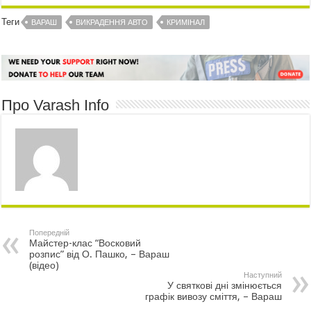
Теги
ВАРАШ
ВИКРАДЕННЯ АВТО
КРИМІНАЛ
Про Varash Info
Попередній
Майстер-клас “Восковий
розпис” від О. Пашко, – Вараш
(відео)
Наступний
У святкові дні змінюється
графік вивозу сміття, – Вараш