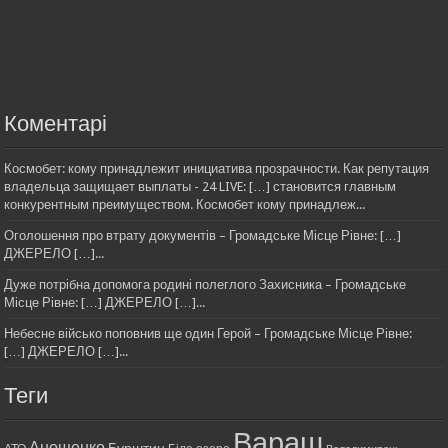
Коментарі
Космобет: кому принадлежит инициатива прозрачности. Как репутация
владельца защищает выплаты - 24 LIVE: […] становится главным
конкурентным преимуществом. Космобет кому принадлеж...
Оголошення про втрату документів – Громадське Місце Рівне: […]
ДЖЕРЕЛО […]...
Дуже потрібна допомога родині полеглого Захисника – Громадське
Місце Рівне: […] ДЖЕРЕЛО […]...
Небесне військо поповнив ще один Герой – Громадське Місце Рівне:
[…] ДЖЕРЕЛО […]...
Теги
Вараш
Анощенко
Бурштин