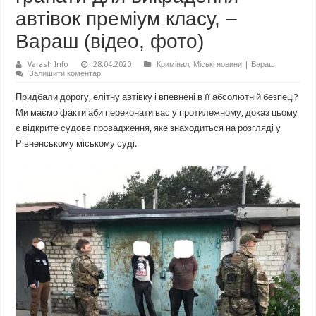
автівок преміум класу, –
Вараш (відео, фото)
Varash Info
28.04.2020
Кримінал
,
Міські новини | Вараш
Залишити коментар
Придбали дорогу, елітну автівку і впевнені в її абсолютній безпеці?
Ми маємо факти аби переконати вас у протилежному, доказ цьому
є відкрите судове провадження, яке знаходиться на розгляді у
Рівненському міському суді.