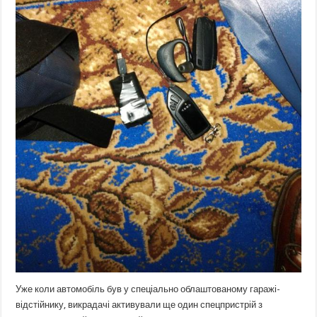
Уже коли автомобіль був у спеціально облаштованому гаражі-
відстійнику, викрадачі активували ще один спецпристрій з