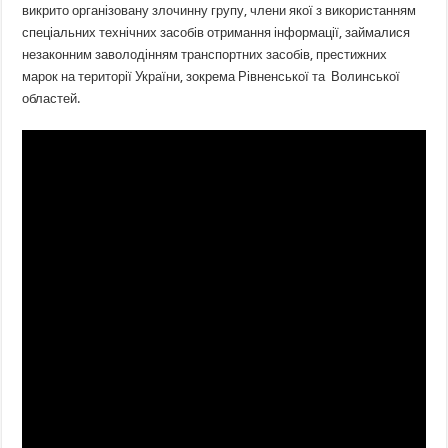
викрито організовану злочинну групу, члени якої з використанням
спеціальних технічних засобів отримання інформації, займалися
незаконним заволодінням транспортних засобів, престижних
марок на території України, зокрема Рівненської та Волинської
областей.