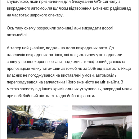
глушилкою, який призначений для блокування GPS-сигналу з
викраденого автомобіля шляхом відтворення активних радіозавад
на частотах широкого спектру.
Ось таку схему розробили злочинці аби викрадати дорогі
автомобілі.
А тепер найцікавіше, подальша доля викрадених авто. До
власників викрадених автівок, які до цього часу уже подавали
заяву у правоохоронні органи, надходив телефонний дзвінок із
пропозицією «викупити» свій автомобіль за 50% від вартості. Якщо
власник не погоджувався на виставлені умови, автомобіль
перепродувався на запчастини і його вже ніхто не міг знайти. З
метою захисту від інших кримінальних угруповань, викрадачі мали
при собі бойовий пістолет та дві бойові гранати.