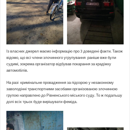
Із власних джерел маємо інформацію про 3 доведені факти. Також
відомо, що всі члени злочинного угрупування раніше вже були
судимі, зокрема організатор відбував покарання за крадіжку
автомобілів.
На разі кримінальне провадження за підозрою у незаконному
заволодінні транспортними засобами організованою злочинною
групою направлено до Рівненського міського суду. То ж подальшу
долі всіх трьох буде вирішувати феміда.