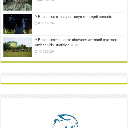
У Вараші на ставку потонув молодий чоловік
02.07.2026
У Вараші вже вшосте відбувся дитячий дуатлон
Amber Kids Duathlon 2026
10.06.2026