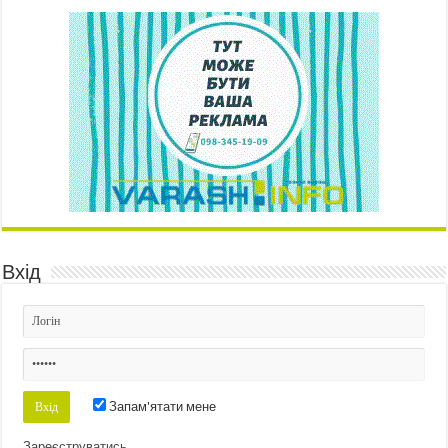
Вхід
Запам'ятати мене
Зареєструватись