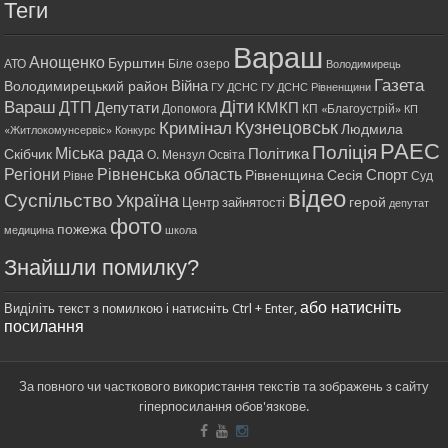
Теги
Вараш
Анощенко
Бурштин
АТО
Біле озеро
Володимирець
Газета
Війна
Володимирецький район
ГУ ДСНС
ГУ ДСНС Рівненщини
Діти
Вараш
ДТП
Депутати
КМКП
Допомога
КП «Благоустрій»
КП
Кримінал
Кузнецовськ
Людмила
«Житлокомунсервіс»
Конкурс
РАЕС
Поліція
Міська рада
Політика
Скібчик
О. Мензул
Освіта
Регіони
Рівненська область
Спорт
Рівненщина
Сесія
Рівне
Суд
відео
Суспільство
Україна
герой
Центр зайнятості
депутат
фото
пожежа
медицина
школа
Знайшли помилку?
або натисніть
Виділіть текст з помилкою і натисніть Ctrl + Enter,
посилання
За повного чи часткового використання текстів та зображень з сайту
гіперпосилання обов'язкове.