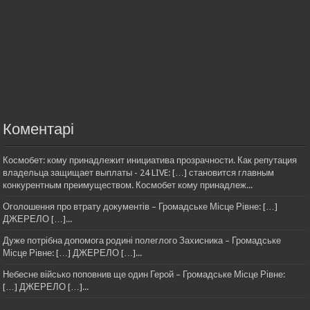
Коментарі
Космобет: кому принадлежит инициатива прозрачности. Как репутация
владельца защищает выплаты - 24 LIVE: […] становится главным
конкурентным преимуществом. Космобет кому принадлеж...
Оголошення про втрату документів – Громадське Місце Рівне: […]
ДЖЕРЕЛО […]...
Дуже потрібна допомога родині полеглого Захисника – Громадське
Місце Рівне: […] ДЖЕРЕЛО […]...
Небесне військо поповнив ще один Герой – Громадське Місце Рівне:
[…] ДЖЕРЕЛО […]...