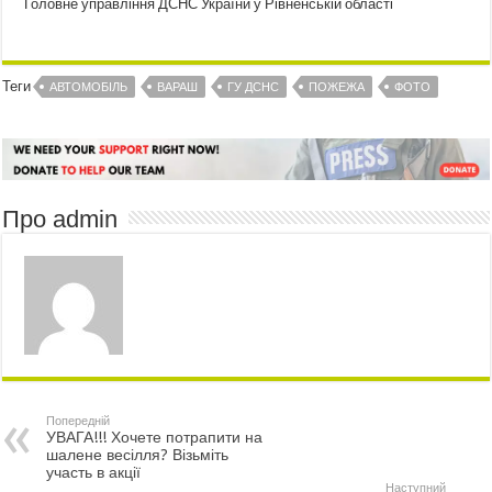
Головне управління ДСНС України у Рівненській області
Теги
АВТОМОБІЛЬ
ВАРАШ
ГУ ДСНС
ПОЖЕЖА
ФОТО
Про admin
Попередній
УВАГА!!! Хочете потрапити на
шалене весілля? Візьміть
участь в акції
Наступний