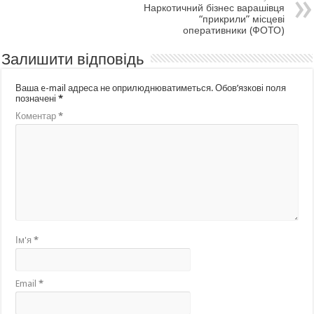
Наркотичний бізнес варашівця
“прикрили” місцеві
оперативники (ФОТО)
Залишити відповідь
Ваша e-mail адреса не оприлюднюватиметься.
Обов’язкові поля
позначені
*
Коментар
*
Ім'я
*
Email
*