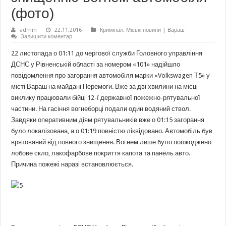
(фото)
admin
22.11.2016
Кримінал
,
Міські новини | Вараш
Залишити коментар
22 листопада о 01:11 до чергової служби Головного управління
ДСНС у Рівненській області за номером «101» надійшло
повідомлення про загорання автомобіля марки «Volkswagen Т5» у
місті Вараш на майдані Перемоги. Вже за дві хвилини на місці
виклику працювали бійці 12-ї державної пожежно-рятувальної
частини. На гасіння вогнеборці подали один водяний ствол.
Завдяки оперативним діям рятувальників вже о 01:15 загорання
було локалізована, а о 01:19 повністю ліквідовано. Автомобіль був
врятований від повного знищення. Вогнем лише було пошкоджено
лобове скло, лакофарбове покриття капота та панель авто.
Причина пожежі наразі встановлюється.