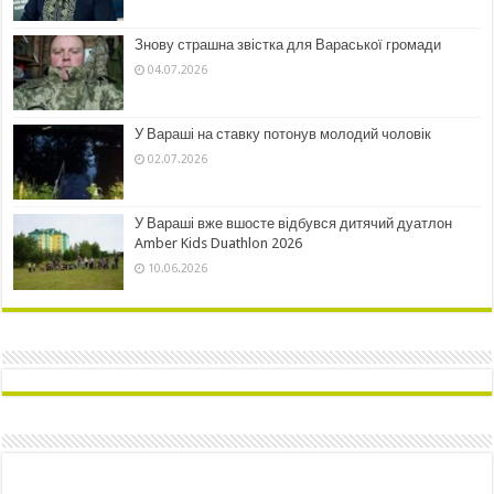
Знову страшна звістка для Вараської громади
04.07.2026
У Вараші на ставку потонув молодий чоловік
02.07.2026
У Вараші вже вшосте відбувся дитячий дуатлон
Amber Kids Duathlon 2026
10.06.2026