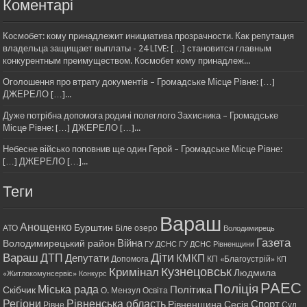
Коментарі
Космобет: кому принадлежит инициатива прозрачности. Как репутация
владельца защищает выплаты - 24 LIVE: […] становится главным
конкурентным преимуществом. Космобет кому принадлеж...
Оголошення про втрату документів – Громадське Місце Рівне: […]
ДЖЕРЕЛО […]...
Дуже потрібна допомога родині полеглого Захисника – Громадське
Місце Рівне: […] ДЖЕРЕЛО […]...
Небесне військо поповнив ще один Герой – Громадське Місце Рівне:
[…] ДЖЕРЕЛО […]...
Теги
Вараш
Анощенко
Бурштин
АТО
Біле озеро
Володимирець
Газета
Війна
Володимирецький район
ГУ ДСНС
ГУ ДСНС Рівненщини
Діти
Вараш
ДТП
Депутати
КМКП
Допомога
КП «Благоустрій»
КП
Кримінал
Кузнецовськ
Людмила
«Житлокомунсервіс»
Конкурс
РАЕС
Поліція
Міська рада
Політика
Скібчик
О. Мензул
Освіта
Регіони
Рівненська область
Спорт
Рівненщина
Сесія
Рівне
Суд