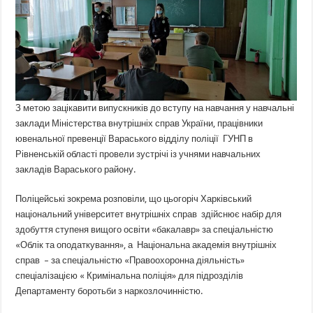
З метою зацікавити випускників до вступу на навчання у навчальні
заклади Міністерства внутрішніх справ України, працівники
ювенальної превенції Вараського відділу поліції ГУНП в
Рівненській області провели зустрічі із учнями навчальних
закладів Вараського району.
Поліцейські зокрема розповіли, що цьогоріч Харківський
національний університет внутрішніх справ здійснює набір для
здобуття ступеня вищого освіти «бакалавр» за спеціальністю
«Облік та оподаткування», а Національна академія внутрішніх
справ – за спеціальністю «Правоохоронна діяльність»
спеціалізацією « Кримінальна поліція» для підрозділів
Департаменту боротьби з наркозлочинністю.