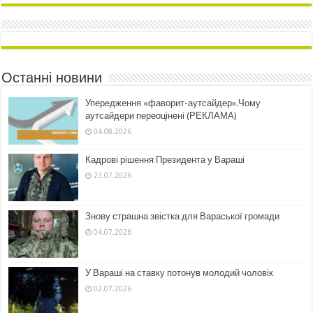
Останні новини
Упередження «фаворит-аутсайдер».Чому
аутсайдери переоцінені (РЕКЛАМА)
04.08.2026
Кадрові рішення Президента у Вараші
23.07.2026
Знову страшна звістка для Вараської громади
04.07.2026
У Вараші на ставку потонув молодий чоловік
02.07.2026