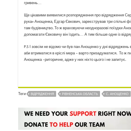
гривень…
Ще цікавими виявилися розпорядження про відрядження Сергі
рука» Анощенка, Едгар Євкович, зареєстрував три спільні фір
там будівництво. То ж враховуючи неодноразові поїздки Анощ
допомагати Євковичу він їздить… А тим більше одне із відр
P.S І зовсім не відомо чи був пан Анощенко у дні відряджень
аби втриматися в кріслі мера – варто призадуматися. То ж пи
Анощенка –риторичне, адже у них ніхто цього і не запитує.
Теги
ВІДРЯДЖЕННЯ
РІВНЕНСЬКА ОБЛАСТЬ
С. АНОЩЕНКО