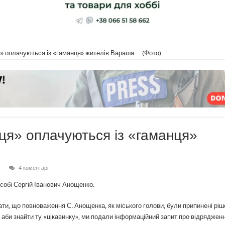
я» оплачуються із «гаманця» жителів Вараша… (Фото)
ця» оплачуються із «гаманця»
4 коментарі
 собі Сергій Іванович Анощенко.
ати, що повноваження С. Анощенка, як міського голови, були припинені рі
о, аби знайти ту «цікавинку», ми подали інформаційний запит про відряджен