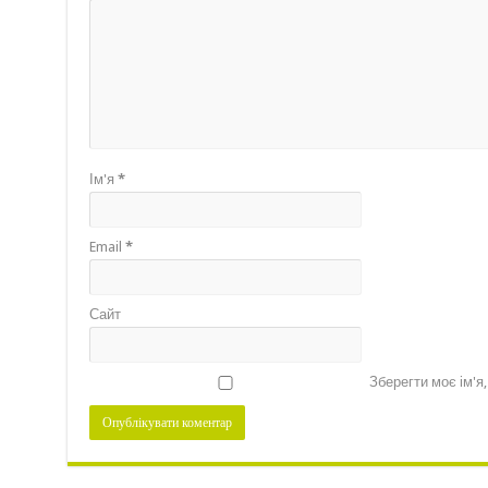
Ім'я
*
Email
*
Сайт
Зберегти моє ім'я