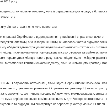
ий 2018 року.
ощенком, як міським головою, хоча із середини грудня місяця, в більшості
го комітету.
 яку він так старанно не хоче повертати.
ких справах? Здебільшого відряджався він у вирішенні справ виконавчого
дтверджені листами, або ж запрошеннями, їх «левова» частка відбувалася з
нську облдержадміністрацію вирішувати «виконавчо комітетовські» питання
ні місяці, після припинення повноважень міського голови та майже всі вони
ж перших двох місяців нового року, таких поїздок було – 9. Їздив разом і
ень витрачалися кошти міського бюджету, який і є «гаманцем» громади Ва
00 км. , і службовий автомобіль, яким їздить Сергій Анощенко (
Skoda Octa
трів пального, ціна якого орієнтовно 27 гривень за один літр. Провівши прост
о стане зрозуміло, що лишень на одну поїздку «екс-можновладець», витрач
ень, то сума вирішення «виконкомівських» питань для Анощенка становила –
чування та відрядні, які він отримує на зарплатну картку майже 11 тисяч