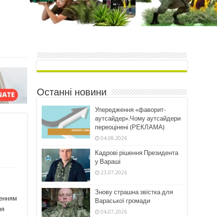
Останні новини
Упередження «фаворит-
аутсайдер».Чому аутсайдери
переоцінені (РЕКЛАМА)
04.08.2026
Кадрові рішення Президента
у Вараші
23.07.2026
Знову страшна звістка для
шенням
Вараської громади
ня
04.07.2026