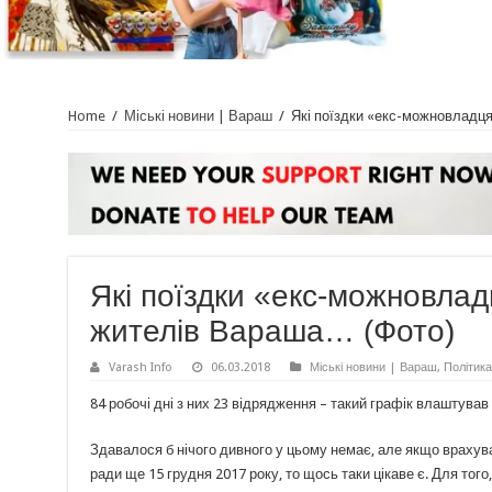
Home
/
Міські новини | Вараш
/
Які поїздки «екс-можновладц
Які поїздки «екс-можновлад
жителів Вараша… (Фото)
Varash Info
06.03.2018
Міські новини | Вараш
,
Політика
84 робочі дні з них 23 відрядження – такий графік влаштував
Здавалося б нічого дивного у цьому немає, але якщо врахув
ради ще 15 грудня 2017 року, то щось таки цікаве є. Для тог