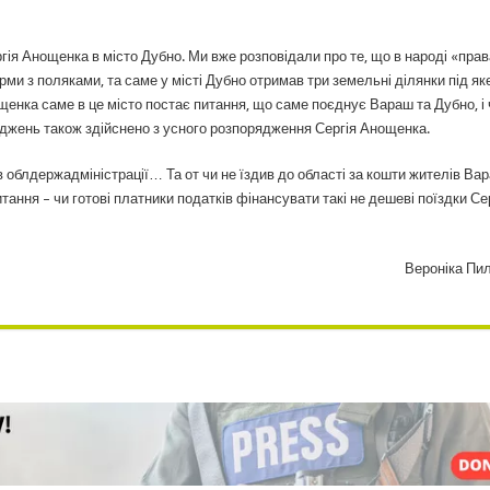
я Анощенка в місто Дубно. Ми вже розповідали про те, що в народі «прав
ми з поляками, та саме у місті Дубно отримав три земельні ділянки під як
енка саме в це місто постає питання, що саме поєднує Вараш та Дубно, і 
яджень також здійснено з усного розпорядження Сергія Анощенка.
 в облдержадміністрації… Та от чи не їздив до області за кошти жителів Ва
тання – чи готові платники податків фінансувати такі не дешеві поїздки Се
Вероніка Пи