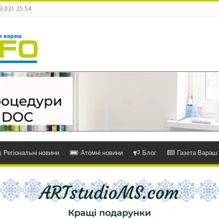
3 031 25 54
Регіональні новини
Атомні новини
Блог
Газета Вараш