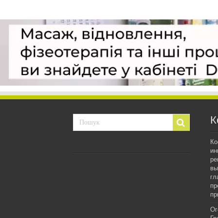
К
Ко
ин
ре
вы
гл
пр
пр
Ог