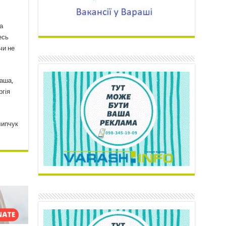
а
есь
чи не
раша,
ргія
липчук