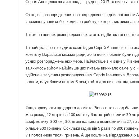
Сергія Анощенка за листопад – грудень 2017 та січень – лют
Отже, всі розпорядження про відрядження підписані паном Ан
«позиціонував» себе і ходив на роботу, як керівник виконавчо
Також на певних розпорядженнях стоїть відбиток тої печатки,
Та найцікавіше те, куди ж саме їздив Сергій Анощенко і по я
комітету Вараської міської ради, хоча деякі поїздки були пі
усних розпоряджень екс-мера. Найчастіше він їздив у Рівне
за якимось збігом найбільше цих питань виникало саме у січ
здійснені за усним розпорядженням Сергія Івановича. Впродов
водієм, службовим автомобілем, тобто для цих всіх відрядж
Якщо врахувати що дорога до міста Рівного та назад більше 3
м
ає розхід 12 літрів на 100 км, то у бак потрібно влити 30 лі
арифметику: 300 км., 30 літрів пального помножити на 27, т
більше 800 гривень. Оскільки їздив він 9 разів по 800 грив
7 з половиною тисяч гривень. А ще кошти на відрядження, хар