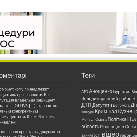
оментарі
Теги
смобет: кому принадлежит
Анощенко
Бурштин
АТО
Бі
ициатива прозрачности. Как
Ві
Володимирецький район
путация владельца защищает
Ді
ДТП
Депутати
платы - 24 LIVE: […] становится
Допомога
Кримінал
Кузнец
авным конкурентным
Конкурс
еимуществом. Космобет кому
Пол
Політика
Мензул
Освіта
инадлеж...
область
Рівненщина
Сесія
олошення про втрату документів –
відео
герой
зайнятості
де