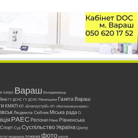
Вараш
ле озеро
Володимирець
Газета Вараш
йна
ГУ ДСНС
ГУ ДСНС Рівненщини
ти
КМКП
КП «Благоустрій»
КП «Житлокомунсервіс»
овськ
Міська рада
Людмила Скібчик
О.
РАЕС
іція
Регіони
Рівненська
Рівне
Суспільство
Україна
Спорт
Центр
Суд
фото
пожежа
путат
медицина
школа