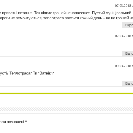
07.03.2018 
 приватні питання. Так ніяких грошей ненапасешся. Пустий муніціпальний
 дороги не ремонтуються, теплотраса рветься кожний день – на це грошей н
Відпо
07.03.2018 
Відпо
09.03.2018 
сті? Теплотраса? Ти “Ватнік”?
Відпо
поля позначені
*