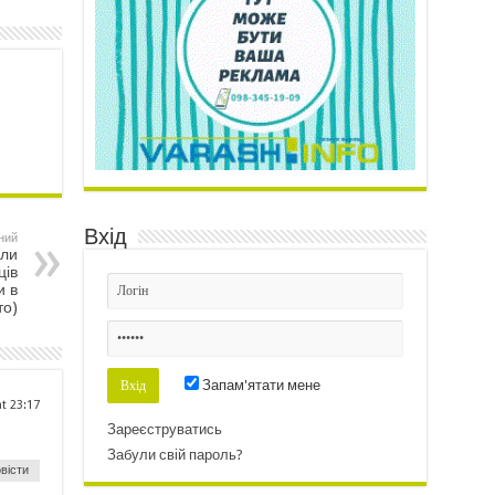
Вхід
ний
оли
ців
и в
то)
Запам'ятати мене
at 23:17
Зареєструватись
Забули свій пароль?
вісти