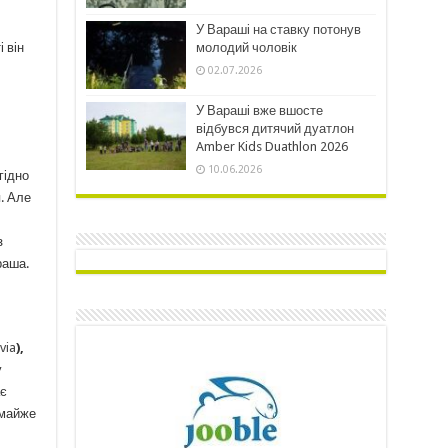
У Вараші на ставку потонув
молодий чоловік
 він
02.07.2026
У Вараші вже вшосте
відбувся дитячий дуатлон
Amber Kids Duathlon 2026
10.06.2026
гідно
. Але
з
раша.
via
),
у
ає
 майже