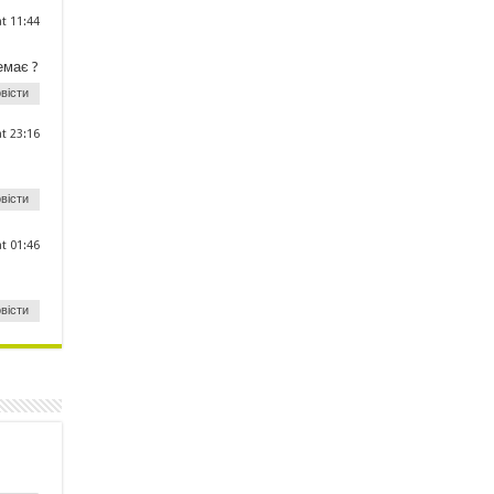
at 11:44
емає ?
вісти
at 23:16
вісти
at 01:46
вісти