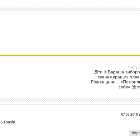
Наступ
Діти із Вараша вибор
звання кращих плав
Рівненщини – «Повірил
себе» (фо
07.03.2018 
360 разів…
Відпо