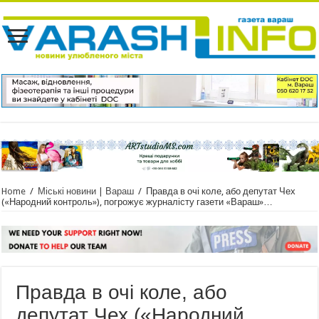
Home
/
Міські новини | Вараш
/
Правда в очі коле, або депутат Чех
(«Народний контроль»), погрожує журналісту газети «Вараш»…
Правда в очі коле, або
депутат Чех («Народний