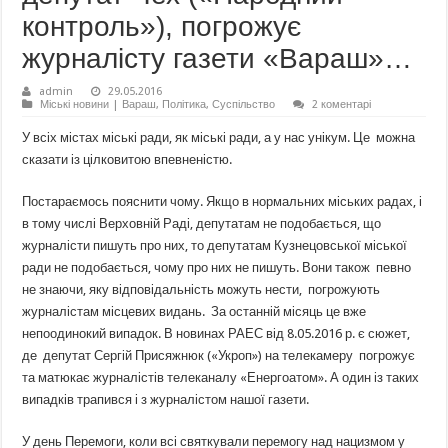
контроль»), погрожує
журналісту газети «Вараш»…
admin
29.05.2016
Міські новини | Вараш
,
Політика
,
Суспільство
2 коментарі
У всіх містах міські ради, як міські ради, а у нас унікум. Це можна
сказати із цілковитою впевненістю.
Постараємось пояснити чому. Якщо в нормальних міських радах, і
в тому числі Верховній Раді, депутатам не подобається, що
журналісти пишуть про них, то депутатам Кузнецовської міської
ради не подобається, чому про них не пишуть. Вони також певно
не знаючи, яку відповідальність можуть нести, погрожують
журналістам місцевих видань. За останній місяць це вже
непоодинокий випадок. В новинах РАЕС від 8.05.2016 р. є сюжет,
де депутат Сергій Присяжнюк («Укроп») на телекамеру погрожує
та матюкає журналістів телеканалу «Енергоатом». А один із таких
випадків трапився і з журналістом нашої газети.
У день Перемоги, коли всі святкували перемогу над нацизмом у