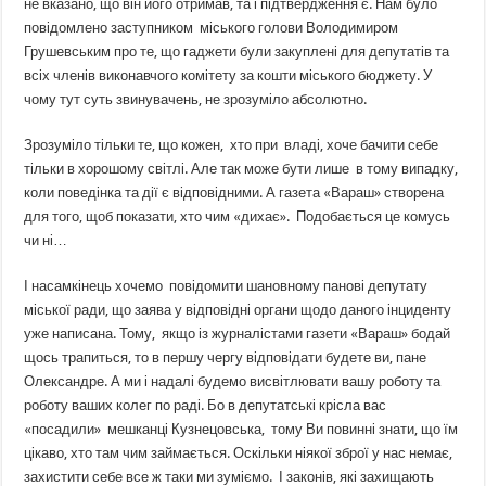
не вказано, що він його отримав, та і підтвердження є. Нам було
повідомлено заступником міського голови Володимиром
Грушевським про те, що гаджети були закуплені для депутатів та
всіх членів виконавчого комітету за кошти міського бюджету. У
чому тут суть звинувачень, не зрозуміло абсолютно.
Зрозуміло тільки те, що кожен, хто при владі, хоче бачити себе
тільки в хорошому світлі. Але так може бути лише в тому випадку,
коли поведінка та дії є відповідними. А газета «Вараш» створена
для того, щоб показати, хто чим «дихає». Подобається це комусь
чи ні…
І насамкінець хочемо повідомити шановному панові депутату
міської ради, що заява у відповідні органи щодо даного інциденту
уже написана. Тому, якщо із журналістами газети «Вараш» бодай
щось трапиться, то в першу чергу відповідати будете ви, пане
Олександре. А ми і надалі будемо висвітлювати вашу роботу та
роботу ваших колег по раді. Бо в депутатські крісла вас
«посадили» мешканці Кузнецовська, тому Ви повинні знати, що їм
цікаво, хто там чим займається. Оскільки ніякої зброї у нас немає,
захистити себе все ж таки ми зуміємо. І законів, які захищають