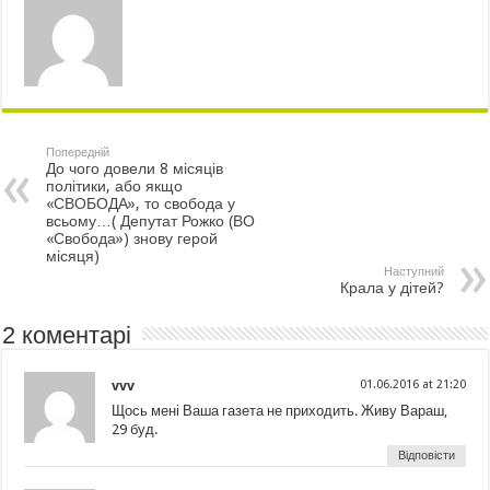
Попередній
До чого довели 8 місяців
політики, або якщо
«СВОБОДА», то свобода у
всьому…( Депутат Рожко (ВО
«Свобода») знову герой
місяця)
Наступний
Крала у дітей?
2 коментарі
vvv
01.06.2016 at 21:20
Щось мені Ваша газета не приходить. Живу Вараш,
29 буд.
Відповісти