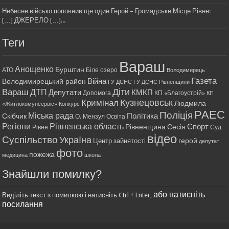
Небесне військо поповнив ще один Герой – Громадське Місце Рівне:
[…] ДЖЕРЕЛО […]...
Теги
Вараш
Анощенко
Бурштин
АТО
Біле озеро
Володимирець
Газета
Війна
Володимирецький район
ГУ ДСНС
ГУ ДСНС Рівненщини
Діти
Вараш
ДТП
Депутати
КМКП
Допомога
КП «Благоустрій»
КП
Кримінал
Кузнецовськ
Людмила
«Житлокомунсервіс»
Конкурс
РАЕС
Поліція
Міська рада
Політика
Скібчик
О. Мензул
Освіта
Регіони
Рівненська область
Спорт
Рівненщина
Сесія
Рівне
Суд
відео
Суспільство
Україна
герой
Центр зайнятості
депутат
фото
пожежа
медицина
школа
Знайшли помилку?
або натисніть
Виділіть текст з помилкою і натисніть Ctrl + Enter,
посилання