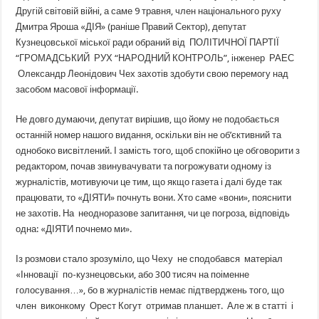
Другій світовій війні, а саме 9 травня, член національного руху
Дмитра Яроша «ДІЯ» (раніше Правий Сектор), депутат
Кузнецовської міської ради обраний від ПОЛІТИЧНОЇ ПАРТІЇ
“ГРОМАДСЬКИЙ РУХ “НАРОДНИЙ КОНТРОЛЬ”, інженер РАЕС
Олександр Леонідович Чех захотів здобути свою перемогу над
засобом масової інформації.
Не довго думаючи, депутат вирішив, що йому не подобається
останній номер нашого видання, оскільки він не об’єктивний та
однобоко висвітлений. І замість того, щоб спокійно це обговорити з
редактором, почав звинувачувати та погрожувати одному із
журналістів, мотивуючи це тим, що якщо газета і далі буде так
працювати, то «ДІЯТИ» почнуть вони. Хто саме «вони», пояснити
не захотів. На неодноразове запитання, чи це погроза, відповідь
одна: «ДІЯТИ почнемо ми».
Із розмови стало зрозуміло, що Чеху не сподобався матеріал
«Інновації по-кузнецовськи, або 300 тисяч на поіменне
голосування…», бо в журналістів немає підтверджень того, що
член виконкому Орест Когут отримав планшет. Але ж в статті і