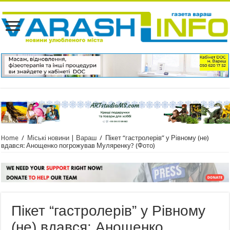
Home
/
Міські новини | Вараш
/
Пікет “гастролерів” у Рівному (не)
вдався: Анощенко погрожував Муляренку? (Фото)
Пікет “гастролерів” у Рівному
(не) вдався: Анощенко