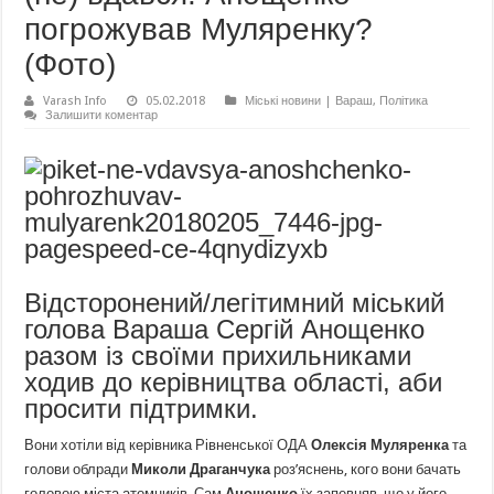
погрожував Муляренку?
(Фото)
Varash Info
05.02.2018
Міські новини | Вараш
,
Політика
Залишити коментар
Відсторонений/легітимний міський
голова Вараша Сергій Анощенко
разом із своїми прихильниками
ходив до керівництва області, аби
просити підтримки.
Вони хотіли від керівника Рівненської ОДА
Олексія Муляренка
та
голови облради
Миколи Драганчука
роз’яснень, кого вони бачать
головою міста атомників. Сам
Анощенко
їх запевняв, що у його