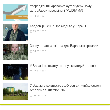
Упередження «фаворит-аутсайдер».Чому
аутсайдери переоцінені (РЕКЛАМА)
04.08.2026
Кадрові рішення Президента у Вараші
23.07.2026
Знову страшна звістка для Вараської громади
04.07.2026
У Вараші на ставку потонув молодий чоловік
02.07.2026
У Вараші вже вшосте відбувся дитячий дуатлон
Amber Kids Duathlon 2026
10.06.2026