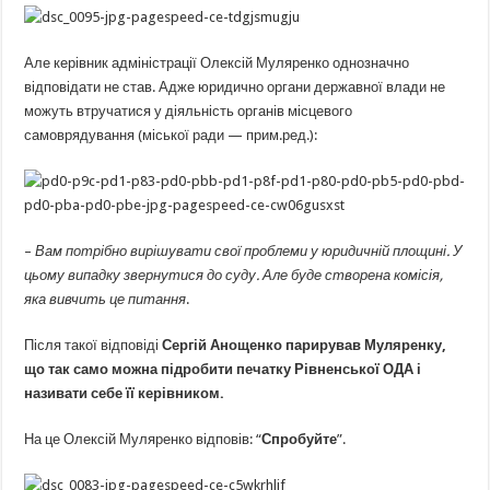
Але керівник адміністрації Олексій Муляренко однозначно
відповідати не став. Адже юридично органи державної влади не
можуть втручатися у діяльність органів місцевого
самоврядування (міської ради — прим.ред.):
–
Вам потрібно вирішувати свої проблеми у юридичній площині. У
цьому випадку звернутися до суду. Але буде створена комісія,
яка вивчить це питання
.
Після такої відповіді
Сергій Анощенко парирував Муляренку,
що так само можна підробити печатку Рівненської ОДА і
називати себе її керівником.
На це Олексій Муляренко відповів: “
Спробуйте
”.