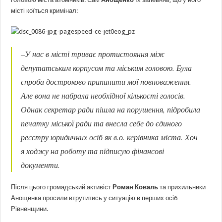
місті коїться кримінал:
–
У нас в місті триває протистояння між
депутатським корпусом та міським головою. Була
спроба достроково припинити мої повноваження.
Але вона не набрала необхідної кількості голосів.
Однак секретар ради пішла на порушення, підробила
печатку міської ради та внесла себе до єдиного
реєстру юридичних осіб як в.о. керівника міста. Хоч
я ходжу на роботу та підписую фінансові
документи
.
Після цього громадський активіст
Роман Коваль
та прихильники
Анощенка просили втрутитись у ситуацію в перших осіб
Рівненщини.