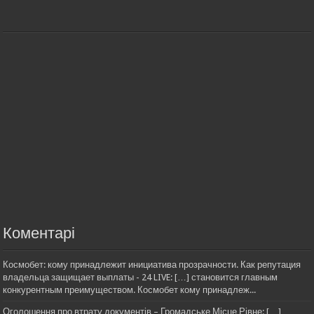
Коментарі
Космобет: кому принадлежит инициатива прозрачности. Как репутация
владельца защищает выплаты - 24 LIVE: […] становится главным
конкурентным преимуществом. Космобет кому принадлеж...
Оголошення про втрату документів – Громадське Місце Рівне: […]