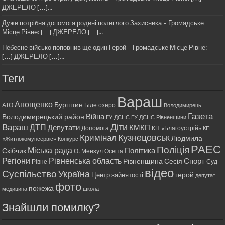
ДЖЕРЕЛО […]...
Дуже потрібна допомога родині полеглого Захисника – Громадське
Місце Рівне: […] ДЖЕРЕЛО […]...
Небесне військо поповнив ще один Герой – Громадське Місце Рівне:
[…] ДЖЕРЕЛО […]...
Теги
Вараш
Анощенко
Бурштин
АТО
Біле озеро
Володимирець
Газета
Війна
Володимирецький район
ГУ ДСНС
ГУ ДСНС Рівненщини
Діти
Вараш
ДТП
Депутати
КМКП
Допомога
КП «Благоустрій»
КП
Кримінал
Кузнецовськ
Людмила
«Житлокомунсервіс»
Конкурс
РАЕС
Поліція
Міська рада
Політика
Скібчик
О. Мензул
Освіта
Регіони
Рівненська область
Спорт
Рівненщина
Сесія
Рівне
Суд
відео
Суспільство
Україна
герой
Центр зайнятості
депутат
фото
пожежа
медицина
школа
Знайшли помилку?