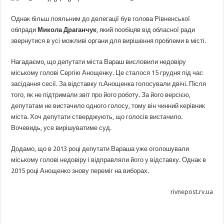
Однак більш лояльним до делегації був голова Рівненської
облради
Микола Драганчук
, який пообіцяв від обласної ради
звернутися в усі можливі органи для вирішення проблеми в місті.
Нагадаємо, що депутати міста Вараш висловили недовіру
міському голові Сергію Анощенку. Це сталося 15 грудня під час
засідання сесії. За відставку п.Анощенка голосували двічі. Після
того, як не підтримали звіт про його роботу. За його версією,
депутатам не вистачило одного голосу, тому він чинний керівник
міста. Хоч депутати стверджують, що голосів вистачило.
Вочевидь, усе вирішуватиме суд.
Додамо, що в 2013 році депутати Вараша уже оголошували
міському голові недовіру і відправляли його у відставку. Однак в
2015 році Анощенко знову переміг на виборах.
rivnepost.rv.ua