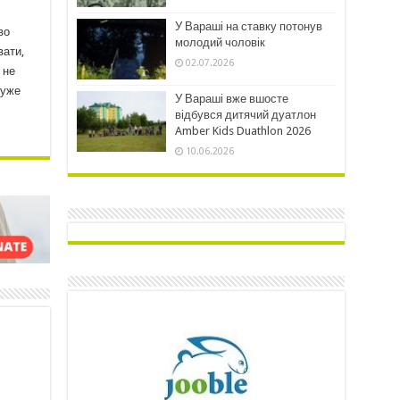
У Вараші на ставку потонув
во
молодий чоловік
вати,
02.07.2026
 не
 уже
У Вараші вже вшосте
відбувся дитячий дуатлон
Amber Kids Duathlon 2026
10.06.2026