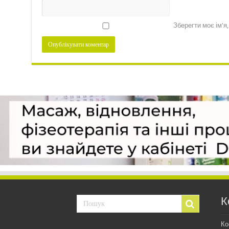
Зберегти моє ім'я
К
Ко