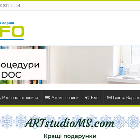
3 031 25 54
Регіональні новини
Атомні новини
Блог
Газета Вараш