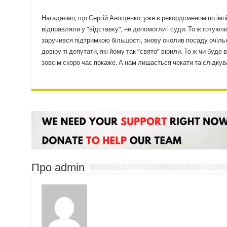
Нагадаємо, що Сергій Анощeнко, уже є рекордсменом по імпі
відправляли у “відставку”, не допомогли і суди. То ж готуюч
заручився підтримкою більшості, знову очолив посаду очільн
довіру ті депутати, які йому так “свято” вірили. То ж чи буде
зовсім скоро час покаже. А нам лишається чекати та слідкува
Про admin