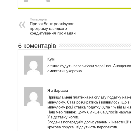
Попередній
ПриватБанк реалізував
програму швидкого
кредитування громадян
6 коментарів
Кум
а якщо будуть перевибори мера і пан Анощенко 
смоктати цукерочку
Я з Вараша
Прийшла мені платіжка на оплату податку на не
минулому. Став розбиратись і виявилось, що в
минулому році ставка податку була 1% від мін.
Наш мер говнюк, цому б лише бабулосів наруба
У відставку його!!!
Згоден з попереднім дописувачем – інвестицій 
кругова порука і відсутність перспектив.