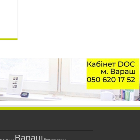
Вараш
ле озеро
Володимирець