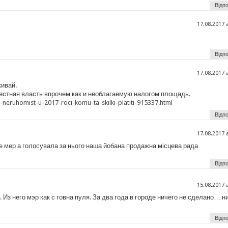
Відпо
17.08.2017 
Відпо
17.08.2017 
кивай.
естная власть впрочем как и необлагаемую налогом площадь.
a-neruhomist-u-2017-roci-komu-ta-skilki-platiti-915337.html
Відпо
17.08.2017 
е мер а голосувала за нього наша йобана продажна місцева рада
Відпо
15.08.2017 
 Из него мэр как с говна пуля. За два года в городе ничего не сделано… н
Відпо