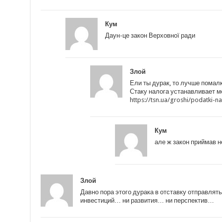
Кум
Даун-це закон Верховної ради
Злой
Ели ты дурак, то лучше помал
Стаку налога устанавливает м
https://tsn.ua/groshi/podatki-n
Кум
але ж закон приймав н
Злой
Давно пора этого дурака в отставку отправлять.
инвестиций… ни развития… ни перспектив…