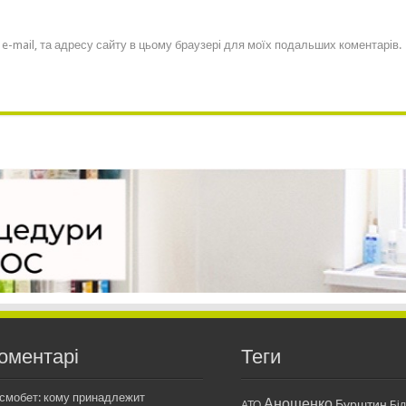
, e-mail, та адресу сайту в цьому браузері для моїх подальших коментарів.
оментарі
Теги
смобет: кому принадлежит
Анощенко
Бурштин
АТО
Бі