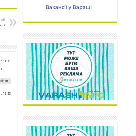
ний
яла
at 11:11
 і
вісти
at 19:53