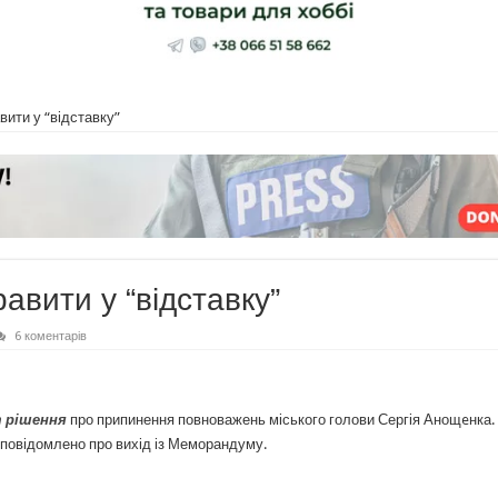
вити у “відставку”
равити у “відставку”
6 коментарів
 рішення
про припинення повноважень міського голови Сергія Анощeнка.
о повідомлено про вихід із Меморандуму.