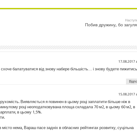
Наступ
Побив дружину, бо загул
17.08.2017 
схоче балатуватися від знову набере більшість… і знову будете пижитись
Відпо
15.08.2017 
рухомість. Виявляється я повинен в цьому році заплатити більше ніж в
 минулому році неоподатковувана площа складала 70 м2, в цьому 60 м2, в
зарплати, в цьому 1,5%.
ти.
в місто нема, Вараш пасе задніх в обласних рейтингах розвитку, суцільна