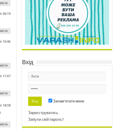
вісти
at 06:19
вісти
at 10:46
Вхід
вісти
at 11:07
вісти
Запам'ятати мене
at 18:38
и
Зареєструватись
Забули свій пароль?
вісти