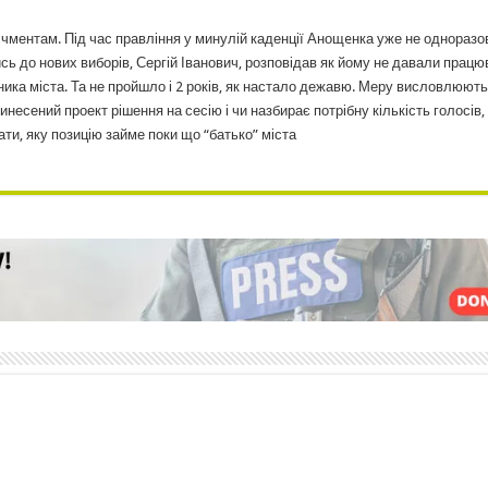
чментам. Під час правління у минулій каденції Анощeнка уже не одноразо
ись до нових виборів, Сергій Іванович, розповідав як йому не давали працю
ика міста. Та не пройшло і 2 років, як настало дежавю. Меру висловлюють
 винесений проект рішення на сесію і чи назбирає потрібну кількість голосів,
ти, яку позицію займе поки що “батько” міста