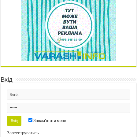
Вхід
Запам'ятати мене
Зареєструватись