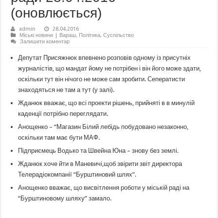
(оновлюється)
admin
28.04.2016
Міські новини | Вараш
,
Політика
,
Суспільство
Залишити коментар
Депутат Присяжнюк впевнено розповів одному із присутніх
журналістів, що мандат йому не потрібен і він його може здати,
оскільки тут він нічого не може сам зробити. Сеператисти
знаходяться не там а тут (у залі).
Жданюк вважає, що всі проекти рішень, прийняті в в минулій
каденції потрібно переглядати.
Анощенко – “Магазин Білий лебідь побудовано незаконно,
оскільки там має бути МАФ.
Підприємець Водько та Швейна Юна – знову без землі.
Жданюк хоче йти в Маневичі,щоб звірити звіт директора
Телерадіокомпанії “Бурштиновий шлях”.
Анощенко вважає, що висвітлення роботи у міській раді на
“Бурштиновому шляху” замало.