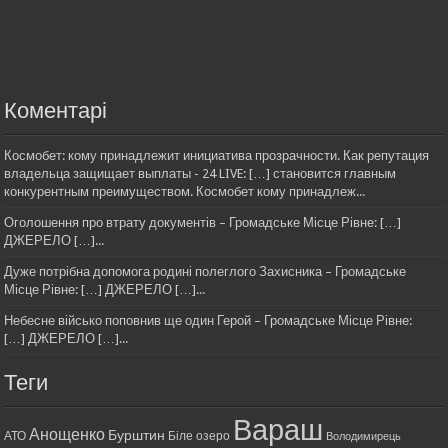
Коментарі
Космобет: кому принадлежит инициатива прозрачности. Как репутация
владельца защищает выплаты - 24 LIVE: […] становится главным
конкурентным преимуществом. Космобет кому принадлеж...
Оголошення про втрату документів – Громадське Місце Рівне: […]
ДЖЕРЕЛО […]...
Дуже потрібна допомога родині полеглого Захисника – Громадське
Місце Рівне: […] ДЖЕРЕЛО […]...
Небесне військо поповнив ще один Герой – Громадське Місце Рівне:
[…] ДЖЕРЕЛО […]...
Теги
Вараш
Анощенко
Бурштин
АТО
Біле озеро
Володимирець