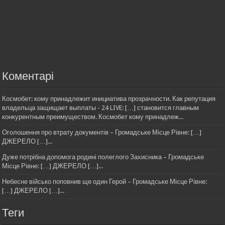
Коментарі
Космобет: кому принадлежит инициатива прозрачности. Как репутация
владельца защищает выплаты - 24 LIVE: […] становится главным
конкурентным преимуществом. Космобет кому принадлеж...
Оголошення про втрату документів – Громадське Місце Рівне: […]
ДЖЕРЕЛО […]...
Дуже потрібна допомога родині полеглого Захисника – Громадське
Місце Рівне: […] ДЖЕРЕЛО […]...
Небесне військо поповнив ще один Герой – Громадське Місце Рівне:
[…] ДЖЕРЕЛО […]...
Теги