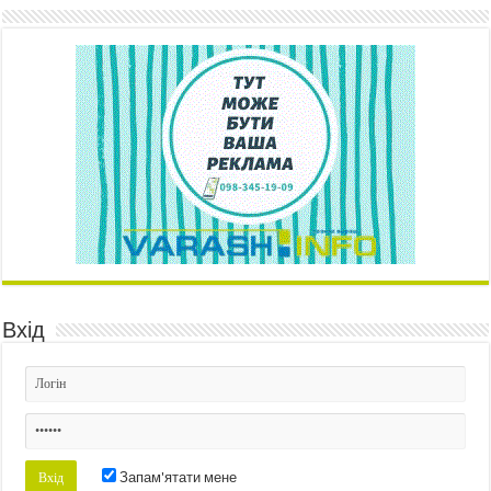
Вхід
Запам'ятати мене