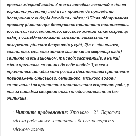
органах місцевої влади. У таких випадках зазвичай є кілька
варіантів розвитку подій і як правило до проведення
дострокових виборів доходить рідко: 1) Після підтримання
проекту рішення про дострокове припинення повноважень,
в.о. сільського, селищного, міського голови стає секретар
ради, а уже відсторонений керманич намагається
оскаржити рішення депутатів у суді; 2) в.о. сільського,
селищного, міського голови (зазвичай це секретар ради)
звільняє увесь виконком, та своїх заступників, а на їхні
місця призначає лояльних до себе людей; 3) також
траплялися випадки коли разом з достроковим припинення
повноважень сільського, селищного, міського голови
голосували і за припинення повноваження секретаря ради, у
таких випадках місцевий орган влади залишається без
очільника.
“
Читайте продовження:
Хто кого – 2?: Вараська
міська рада може залишитися без секретаря та
міського голови