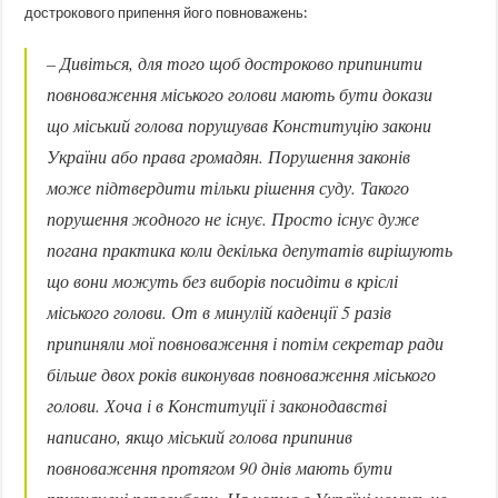
дострокового припення його повноважень:
– Дивіться, для того щоб достроково припинити
повноваження міського голови мають бути докази
що міський голова порушував Конституцію закони
України або права громадян. Порушення законів
може підтвердити тільки рішення суду. Такого
порушення жодного не існує. Просто існує дуже
погана практика коли декілька депутатів вирішують
що вони можуть без виборів посидіти в кріслі
міського голови. От в минулій каденції 5 разів
припиняли мої повноваження і потім секретар ради
більше двох років виконував повноваження міського
голови. Хоча і в Конституції і законодавстві
написано, якщо міський голова припинив
повноваження протягом 90 днів мають бути