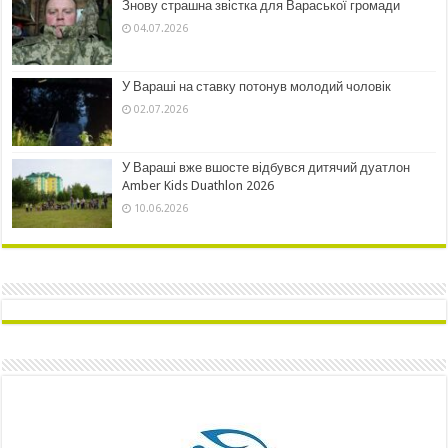
Знову страшна звістка для Вараської громади
04.07.2026
У Вараші на ставку потонув молодий чоловік
02.07.2026
У Вараші вже вшосте відбувся дитячий дуатлон
Amber Kids Duathlon 2026
10.06.2026