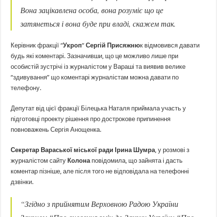
Вона зацікавлена особа, вона розуміє що це
затянеться і вона буде при владі, скажем так.
Керівник фракції “
Укроп
“
Сергій Присяжню
к відмовився давати
будь які коментарі. Зазначивши, що це можливо лише при
особистій зустрічі із журналістом у Вараші та виявив велике
“здивування” що коментарі журналістам можна давати по
телефону.
Депутат від цієї фракції Білецька Наталя приймала участь у
підготовці проекту рішення про дострокове припинення
повноважень Сергія Анощенка.
Секретар Вараської міської ради Ірина Шумра
, у розмові з
журналістом сайту
Колона
повідомила, що зайнята і дасть
коментар пізніше, але після того не відповідала на телефонні
дзвінки.
“
Згідно з прийнятим Верховною Радою України