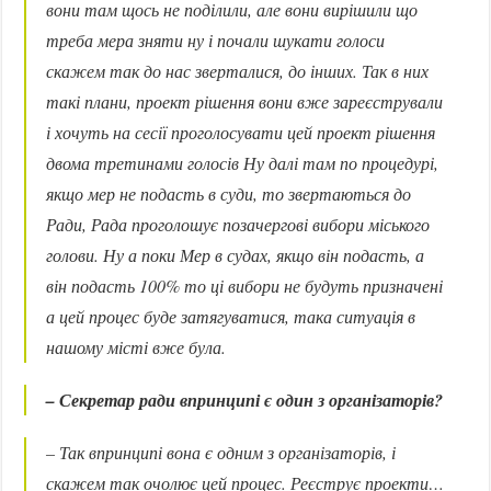
вони там щось не поділили, але вони вирішили що
треба мера зняти ну і почали шукати голоси
скажем так до нас зверталися, до інших. Так в них
такі плани, проект рішення вони вже зареєстрували
і хочуть на сесії проголосувати цей проект рішення
двома третинами голосів Ну далі там по процедурі,
якщо мер не подасть в суди, то звертаються до
Ради, Рада проголошує позачергові вибори міського
голови. Ну а поки Мер в судах, якщо він подасть, а
він подасть 100% то ці вибори не будуть призначені
а цей процес буде затягуватися, така ситуація в
нашому місті вже була.
– Секретар ради впринципі є один з організаторів?
– Так впринципі вона є одним з організаторів, і
скажем так очолює цей процес. Реєструє проекти…