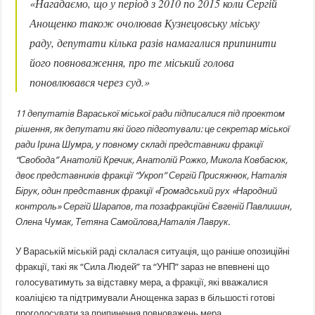
Нагадаємо, що у період з 2010 по 2015 коли Сергій
Анощенко також очолював Кузнецовську міську
раду, депутати кілька разів намагалися припинити
його повноваження, про те міський голова
поновлювався через суд.
11 депутатів Вараської міської ради підписалися під проектом
рішення, як депутати які його підготували: це секретар міської
ради Ірина Шумра, у повному складі представники фракції
“Свобода” Анатолій Кречик, Анатолій Рожко, Микола Ковбасюк,
двоє представників фракції “Укроп” Сергій Присяжнюк, Наталія
Бірук, один представник фракції «Громадський рух «Народний
контроль» Сергій Шарапов, та позафракційні Євгеній Павлишин,
Олена Чумак, Тетяна Самойлова,Наталія Лаврук.
У Вараській міській раді склалася ситуація, що раніше опозиційні
фракції, такі як “Сила Людей” та “УНП” зараз не впевнені що
голосуватимуть за відставку мера, а фракції, які вважалися
коаліцією та підтримували Анощенка зараз в більшості готові
проголосувати за припинення повноважень мера.