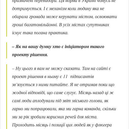
призначені перевибори. Ця норма в Україні чомусь не
дотримується. І є механізм коли людину яка не
обирала громада може керувати містом, освоювати
гроші багатомільйонні. В усіх містах супутниках
існує така погана практика.
– Як на вашу думку хто є ініціатором такого
проекту рішення.
– Ну цього я вам не можу сказати. Там на сайті є
проект рішення в ньому є 11 підписантів
зв’язується з ними питайте. Я не отримав поки що
жодної відповіді, що саме слугує. Місяць назад ці ж
самі люди аплодували під звіт міського голови, як
гарно ми попрацювали, яка ми гарна команда, скільки
ми за рік зробили корисних речей для міста.
Проходить місяць і позиції цих людей як у флюгера