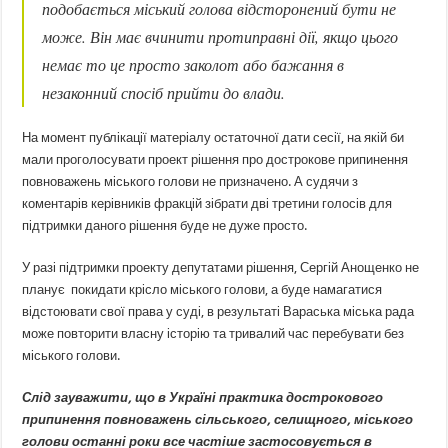
подобається міський голова відсторонений бути не
може. Він має вчинити протиправні дії, якщо цього
немає то це просто заколот або бажання в
незаконний спосіб прийти до влади.
На момент публікації матеріалу остаточної дати сесії, на якій би
мали проголосувати проект рішення про дострокове припинення
повноважень міського голови не призначено. А судячи з
коментарів керівників фракцій зібрати дві третини голосів для
підтримки даного рішення буде не дуже просто.
У разі підтримки проекту депутатами рішення, Сергій Анощенко не
планує покидати крісло міського голови, а буде намагатися
відстоювати свої права у суді, в результаті Вараська міська рада
може повторити власну історію та тривалий час перебувати без
міського голови.
Слід зауважити, що в Україні практика дострокового
припинення повноважень сільського, селищного, міського
голови останні роки все частіше застосовується в