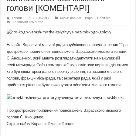
голови [КОМЕНТАРІ]
admin
20.08.2017
Міські новини | Вараш
,
Політика
Залишити коментар
На сайті Вараської міської ради опубліковано проект рішенян “
Про
дострокове припинення повноважень Вараського міського голови
С. Анощенко
“, який мають розглядати депутати на найближчій
сесії міськради.
Сайт громадської журналістики
вирішив дізнатися
хто був ініціатором даного проекту рішення, та позицію міського
голови, фракцій міськради, та секретаря ради, який у разі
прийняття рішення буде виконувати обов’язки міського голови.
Про дострокове припинення повноважень Вараського міського
голови С. Анощенко.
Скрін з сайту Вараської міської ради