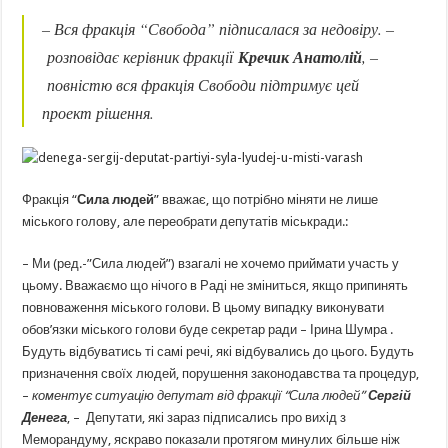
– Вся фракція “Свобода” підписалася за недовіру. –
розповідає керівник фракції
Кречик Анатолій
, –
повністю вся фракція Свободи підтримує цей
проект рішення.
Фракція “
Сила людей
” вважає, що потрібно міняти не лише
міського голову, але переобрати депутатів міськради.:
– Ми (ред.-”Сила людей”) взагалі не хочемо приймати участь у
цьому. Вважаємо що нічого в Раді не зміниться, якщо припинять
повноваження міського голови. В цьому випадку виконувати
обов’язки міського голови буде секретар ради – Ірина Шумра .
Будуть відбуватись ті самі речі, які відбувались до цього. Будуть
призначення своїх людей, порушення законодавства та процедур,
–
коментує ситуацію депутат від фракції “Сила людей”
Сергій
Денега
, – Депутати, які зараз підписались про вихід з
Меморандуму, яскраво показали протягом минулих більше ніж