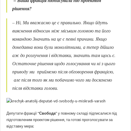
– Ваша фракція підписувала під проектом
рішення?
– Ні, Ми вважаємо це є правильно. Якщо йдуть
вияснення відносин між міським головою та його
командою Значить на це є певні причини. Якщо
донедавна вони були монолітними, а тепер дійшло
аж до розлучення і відставки, значить там щось є.
Остаточне рішення щодо голосування чи ні з цього
приводу ми приймемо після обговорення фракцією,
але після того як ми побачимо чого ми досягнемо
після відставки голови.
Депутати фракції “
Свобода
” у повному складі підписалися під
підготовленим проектом рішення, та готові проголосувати за
відставку мера: