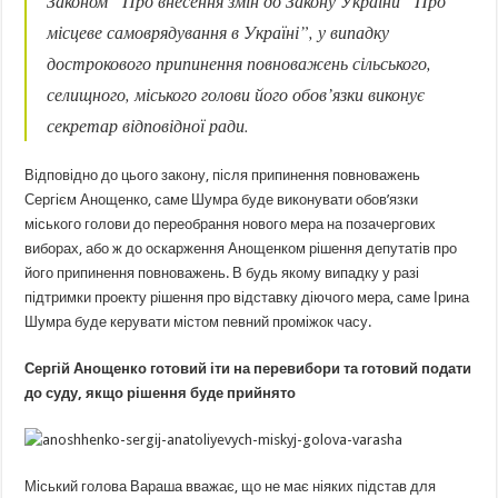
Законом “Про внесення змін до Закону України “Про
місцеве самоврядування в Україні”, у випадку
дострокового припинення повноважень сільського,
селищного, міського голови його обов’язки виконує
секретар відповідної ради.
Відповідно до цього закону, після припинення повноважень
Сергієм Анощенко, саме Шумра буде виконувати обов’язки
міського голови до переобрання нового мера на позачергових
виборах, або ж до оскарження Анощенком рішення депутатів про
його припинення повноважень. В будь якому випадку у разі
підтримки проекту рішення про відставку діючого мера, саме Ірина
Шумра буде керувати містом певний проміжок часу.
Сергій Анощенко готовий іти на перевибори та готовий подати
до суду, якщо рішення буде прийнято
Міський голова Вараша вважає, що не має ніяких підстав для