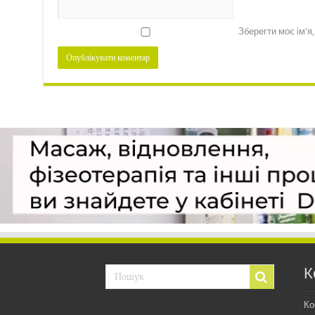
Зберегти моє ім'я
К
Ко