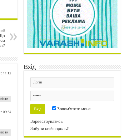
ний
 Що
 чи
та?
Вхід
at 11:12
вісти
Запам'ятати мене
at 09:54
Зареєструватись
Забули свій пароль?
вісти