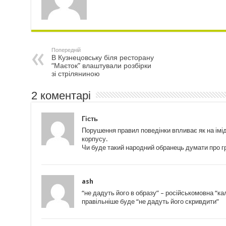
Попередній
В Кузнецовську біля ресторану
“Маєток” влаштували розбірки
зі стріляниною
2 коментарі
Гість
Порушення правил поведінки впливає як на імід
корпусу.
Чи буде такий народний обранець думати про
ash
“не дадуть його в образу” – російськомовна “ка
правільніше буде “не дадуть його скривдити”