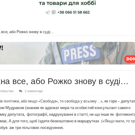
 все, або Рожко знову в суді…
на все, або Рожко знову в суді…
пільство
2 коментарі
ів політики, або якщо «Свобода», то свобода у всьому…
», як горе – депута
ном Мудраком (знаним як адвокат мера та особистий консультант самого
умку депутата, фотографії, надрукуванні в статті, не що інше як фотомонт
має. А для того, щоб їздити безкоштовно в маршрутках («
Якщо мати, то т
добув аж три пільгових посвідчення.