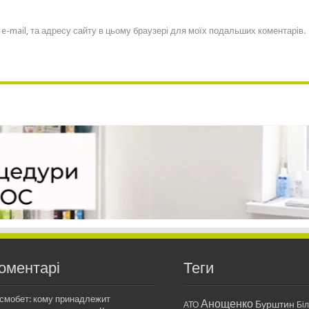
, e-mail, та адресу сайту в цьому браузері для моїх подальших коментарів.
оментарі
Теги
смобет: кому принадлежит
Анощенко
Бурштин
АТО
Бі