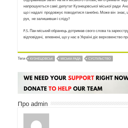
напрошуються самі: депутат Кузнецовської міської ради Анат
що і надалі продовжує поводитися ганебно. Може він знає, що
рук, не залишивши і сліду?
P.S. Пан міський обранець дотримав свого слова та зареєстру
відповідачі, впевнені, що у нас в Україні діє верховенство пр
Теги
КУЗНЕЦОВСЬК
МІСЬКА РАДА
СУСПІЛЬСТВО
Про admin