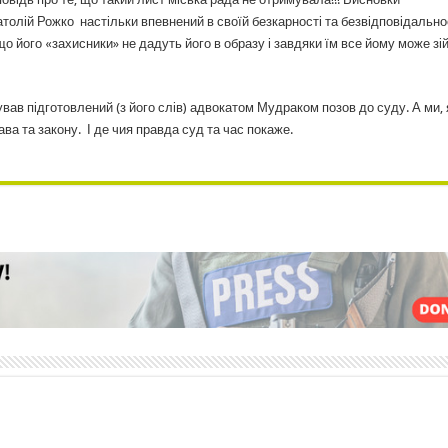
олій Рожко настільки впевнений в своїй безкарності та безвідповідальнос
 його «захисники» не дадуть його в образу і завдяки їм все йому може зій
вав підготовлений (з його слів) адвокатом Мудраком позов до суду. А ми, 
ава та закону. І де чия правда суд та час покаже.