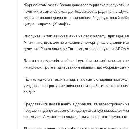
Журналістам газети Вараш довелося терпляче вислухати нарі
політики, а саме
Олександр Чех
, секретар ради Ірина Шумр
журналістською діяльністю заважаємо їх депутатській роботі,
цитую – «протів цієї мафії».
Вислухавши такі звинувачення на свою адресу, призадумали
А тим паче, що мало не в кожному номері у нас є цікавий м
депутата Рожка людину? Так само, як і переплутали АРО
Для того, щоб розвіяти всі наші сумніви, ми вирішили витрат
«мафією». Проте зі здивуванням виявили, що «борець» сам 
Під час одного з таких випадків, а саме складання протокол
умудрився погрожувати звільненням з роботи та стягненням гр
свідків.
Представники поліції навіть відправили та зареєстрували у 
порушення депутатської етики депутатом Кузнецовської місь
розглядав. А може і розглядав, тільки про це теж чомусь ніхт
Відправивши запит на ім’я міського голови, ми отримали відп