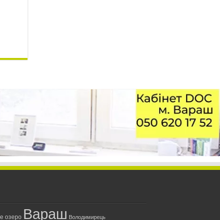
Вараш
ле озеро
Володимирець