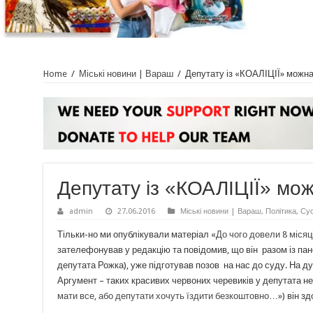
Home
/
Міські новини | Вараш
/
Депутату із «КОАЛІЦІЇ» можна
Депутату із «КОАЛІЦІЇ» мож
admin
27.06.2016
Міські новини | Вараш
,
Політика
,
Сус
Тільки-но ми опублікували матеріал «
До чого довели 8 місяц
зателефонував у редакцію та повідомив, що він разом із па
депутата Рожка), уже підготував позов на нас до суду. На д
Аргумент – таких красивих червоних черевиків у депутата не
мати все, або депутати хочуть їздити безкоштовно…
») він з