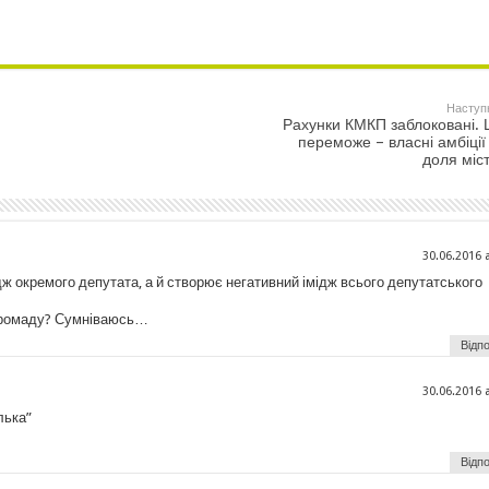
Наступ
Рахунки КМКП заблоковані.
переможе – власні амбіції
доля міс
30.06.2016 
ж окремого депутата, а й створює негативний імідж всього депутатського
 громаду? Сумніваюсь…
Відпо
30.06.2016 
лька”
Відпо