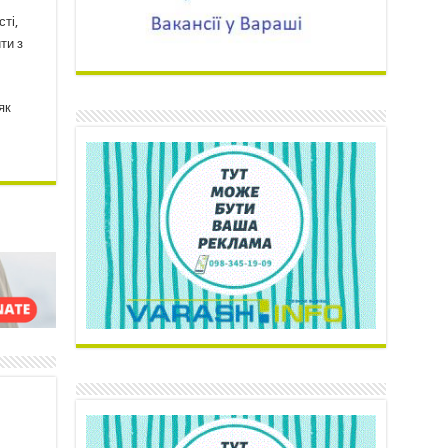
ті,
ти з
як