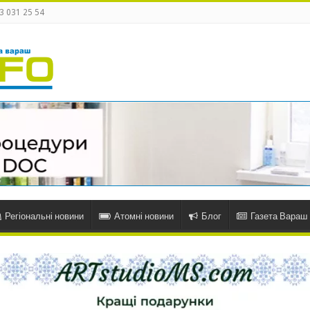
3 031 25 54
Регіональні новини
Атомні новини
Блог
Газета Вараш