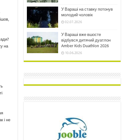
У Вараші на ставку потонув
ю
молодий чоловік
ішов,
02.07.2026
У Вараші вже вшосте
лади?
відбувся дитячий дуатлон
Amber Kids Duathlon 2026
жу на
10.06.2026
ть
ті
ня
к і не