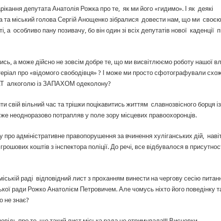
кання депутата Анатолія Рожка про те, як ми його «гидимо». І як деякі
а та міський голова Сергій Анощенко зібралися довести нам, що ми своє
 а особливо пану позивачу, бо він один зі всіх депутатів нової каденції п
сь, а може дійсно не зовсім добре те, що ми висвітлюємо роботу нашої в
атеріал про «відомого свободівця» ? І може ми просто сфотографували схо
МАТ алкоголю із ЗАПАХОМ одеколону?
ити свій вільний час та трішки поцікавитись життям славнозвісного борця із
уже неодноразово потрапляв у поле зору місцевих правоохоронців.
у про адміністративне правопорушення за вчинення хуліганських дій, наві
ошових коштів з інспектора поліції. До речі, все відбувалося в присутнос
міській раді відповідний лист з проханням винести на чергову сесію питан
кої ради Рожко Анатолієм Петровичем. Але чомусь ніхто його поведінку та
о не знає?
овідь про те, що такий лист міська рада не отримувала!!! Висновки