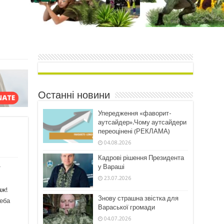
Останні новини
Упередження «фаворит-
аутсайдер».Чому аутсайдери
переоцінені (РЕКЛАМА)
04.08.2026
Кадрові рішення Президента
у Вараші
т
23.07.2026
аж!
Знову страшна звістка для
реба
Вараської громади
04.07.2026