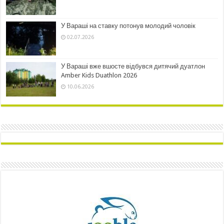
У Вараші на ставку потонув молодий чоловік
02.07.2026
У Вараші вже вшосте відбувся дитячий дуатлон
Amber Kids Duathlon 2026
10.06.2026