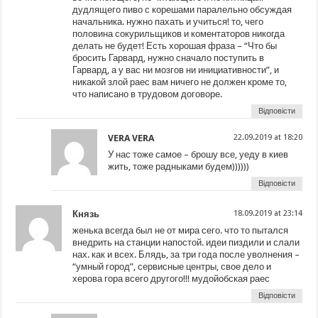
дудлящего пиво с корешами паралельно обсуждая
начальника. нужно пахать и учиться! то, чего
половина сокурильщиков и коментаторов никогда
делать не будет! Есть хорошая фраза – “Что бы
бросить Гарвард, нужно сначало поступить в
Гарвард, а у вас ни мозгов ни инициативности”, и
никакой злой раес вам ничего не должен кроме то,
что написано в трудовом договоре.
Відповісти
VERA VERA
22.09.2019 at 18:20
У нас тоже самое – брошу все, уеду в киев
жить, тоже радныками будем))))))
Відповісти
Князь
18.09.2019 at 23:14
женька всегда был не от мира сего. что то пытался
внедрить на станции напостой. идеи пиздили и слали
нах. как и всех. Блядь, за три года после уволнения –
“умный город”, сервисные центры, свое дело и
херова гора всего другого!!! мудойобская раес
Відповісти