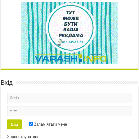
Вхід
Запам'ятати мене
Зареєструватись