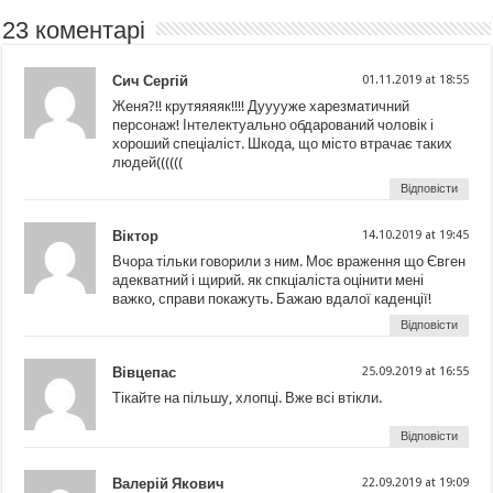
23 коментарі
Сич Сергій
01.11.2019 at 18:55
Женя?!! крутяяяяк!!!! Дууууже харезматичний
персонаж! Інтелектуально обдарований чоловік і
хороший спеціаліст. Шкода, що місто втрачає таких
людей((((((
Відповісти
Віктор
14.10.2019 at 19:45
Вчора тільки говорили з ним. Моє враження що Євген
адекватний і щирий. як спкціаліста оцінити мені
важко, справи покажуть. Бажаю вдалої каденції!
Відповісти
Вівцепас
25.09.2019 at 16:55
Тікайте на пільшу, хлопці. Вже всі втікли.
Відповісти
Валерій Якович
22.09.2019 at 19:09