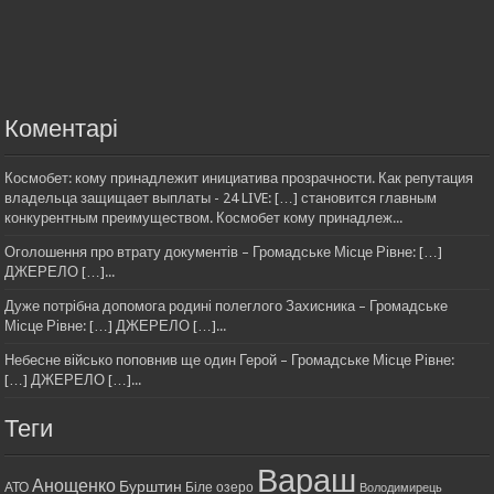
Коментарі
Космобет: кому принадлежит инициатива прозрачности. Как репутация
владельца защищает выплаты - 24 LIVE: […] становится главным
конкурентным преимуществом. Космобет кому принадлеж...
Оголошення про втрату документів – Громадське Місце Рівне: […]
ДЖЕРЕЛО […]...
Дуже потрібна допомога родині полеглого Захисника – Громадське
Місце Рівне: […] ДЖЕРЕЛО […]...
Небесне військо поповнив ще один Герой – Громадське Місце Рівне:
[…] ДЖЕРЕЛО […]...
Теги
Вараш
Анощенко
Бурштин
АТО
Біле озеро
Володимирець