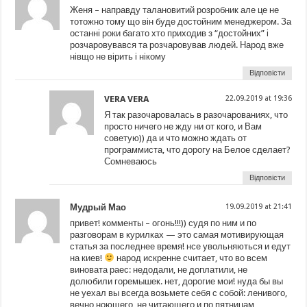
Женя – направду талановитий розробник але це не
тотожно тому що він буде достойним менеджером. За
останні роки багато хто приходив з “достойних” і
розчаровувався та розчаровував людей. Народ вже
нівщо не вірить і нікому
Відповісти
VERA VERA
22.09.2019 at 19:36
Я так разочаровалась в разочарованиях, что
просто ничего не жду ни от кого, и Вам
советую)) да и что можно ждать от
программиста, что дорогу на Белое сделает?
Сомневаюсь
Відповісти
Мудрый Мао
19.09.2019 at 21:41
привет! комменты – огонь!!!)) судя по ним и по
разговорам в курилках — это самая мотивирующая
статья за последнее время! нсе увольняються и едут
на киев!
народ искренне считает, что во всем
виновата раес: недодали, не доплатили, не
долюбили горемышек. нет, дорогие мои! нуда бы вы
не уехал вы всегда возьмете себя с собой: ленивого,
вечно ноющего, не читающего и по пятницам