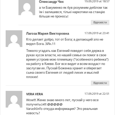
Олександр Чех
19.09.2019 at 18:57
а ти Бакуменко як був розумним дебілом так
їм і залишився, тількі наркотики на станцію
більше не пронось!
Відповісти
Лагоза Мария Викторовна
17.09.2019 at 23:41
Кто делает добро, тот от Бога; а делающий зло не
видел Бога. 3Ин.11
Тяжело угадать как Евгений поведет себя держа в
руках кусок власти, но нашей семье он помог в свое
время устроив мою племяшку (“особенного ребенка”)
на работу в Киеве. Бог все видит и всем воздаст по
заслугам их. Пускай Боженка хранит и оберегает
сына своего Евгения от людей лихих и мыслей
плохих!
Відповісти
VERA VERA
17.09.2019 at 22:51
Wow!!! Женю знаю много лет, пускай у него все
получиться!!! @@@@@
VarashInfo откуда информация? Это реальная
новость?