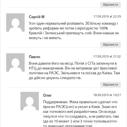
Відповісти
Сергій М
17.09.2019 at 22:39
Хоч один нормальний розбавить ЗЕбільну команду і
зробить реформи які потім з вірогідністю 100%
Криклій і Зеленський припишуть собі. Вони інакше не
можуть і не вміють.
Відповісти
Павло
17.09.2019 at 21:52
Вони давили його на місці. Потім з СІТа запихнули в
НТЦ до мажорчикив. Він не витримав цієї брехливої
політики на РАЭС. Звільнився та поїхав до Київа. Там
де дійсно цінують спеціалістів.
Відповісти
Олег
18.09.2019 at 10:27
Поддерживаю. Жека правильно сделал что
бросил РАЭС(сит) и уехал в Киев. Знаю его
как толкового веб разработчика. Он всегда
тянулся что-то создавать, а не работать там
где из 10 может 2 или 3 точно толковых(что-
то знающих) программистов)