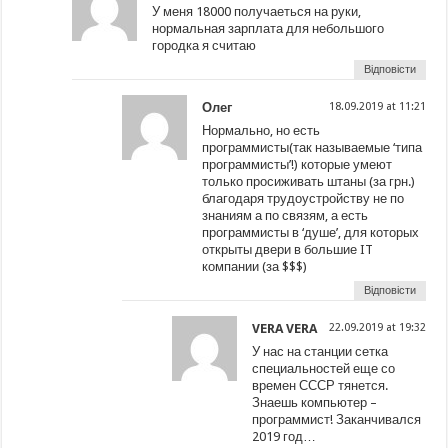
У меня 18000 получаеться на руки,
нормальная зарплата для небольшого
городка я считаю
Відповісти
Олег
18.09.2019 at 11:21
Нормально, но есть
программисты(так называемые ‘типа
программисты’!) которые умеют
только просиживать штаны (за грн.)
благодаря трудоустройству не по
знаниям а по связям, а есть
программисты в ‘душе’, для которых
открыты двери в большие IT
компании (за $$$)
Відповісти
VERA VERA
22.09.2019 at 19:32
У нас на станции сетка
специальностей еще со
времен СССР тянется.
Знаешь компьютер –
программист! Заканчивался
2019 год…