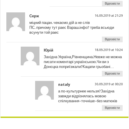
Відповісти
Серж
16.09.2019 at 21:29
міцний пацан. чекаємо дій а не слів
ПС. причому тут раес Вараш.інфо? треба всьюди
всунути той раес
Відповісти
Юрій
18.09.2019 at 10:24
Західна Україна,Рівненщина.Невже не можна
писати коментарі українською.Чи ви з
Донєцка поприїзжали?Кацапи грьобані…
Відповісти
nataly
30.09.2019 at 00:20
а по-культурнее нельзя?Західна
завжди відрізнялась мовою
спілкування–точніше–без матюків
Відповісти