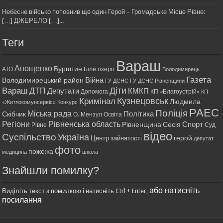
Небесне військо поповнив ще один Герой – Громадське Місце Рівне:
[…] ДЖЕРЕЛО […]...
Теги
Вараш
Анощенко
Бурштин
АТО
Біле озеро
Володимирець
Газета
Війна
Володимирецький район
ГУ ДСНС
ГУ ДСНС Рівненщини
Діти
Вараш
ДТП
Депутати
КМКП
Допомога
КП «Благоустрій»
КП
Кримінал
Кузнецовськ
Людмила
«Житлокомунсервіс»
Конкурс
РАЕС
Поліція
Міська рада
Політика
Скібчик
О. Мензул
Освіта
Регіони
Рівненська область
Спорт
Рівненщина
Сесія
Рівне
Суд
відео
Суспільство
Україна
герой
Центр зайнятості
депутат
фото
пожежа
медицина
школа
Знайшли помилку?
або натисніть
Виділіть текст з помилкою і натисніть Ctrl + Enter,
посилання