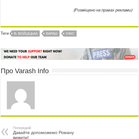
(Розміщено на правах реклами)
Теги
В. ВОЙЦІЦЬКА
ВАРАШ
ОФІС
Про Varash Info
Попередній
Давайте допоможемо Роману
вижити!