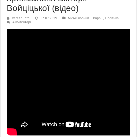
Войціцької (відео)
Varash Info
02.07.2019
Міські новини | Вараш
,
Політика
4 коментарі