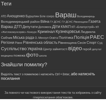
Теги
Вараш
Анощенко
Бурштин
АТО
Біле озеро
Володимирець
Газета
Війна
Володимирецький район
ГУ ДСНС
ГУ ДСНС Рівненщини
Діти
Вараш
ДТП
Депутати
КМКП
Допомога
КП «Благоустрій»
КП
Кримінал
Кузнецовськ
Людмила
«Житлокомунсервіс»
Конкурс
РАЕС
Поліція
Міська рада
Політика
Скібчик
О. Мензул
Освіта
Регіони
Рівненська область
Спорт
Рівненщина
Сесія
Рівне
Суд
відео
Суспільство
Україна
герой
Центр зайнятості
депутат
фото
пожежа
медицина
школа
Знайшли помилку?
або натисніть
Виділіть текст з помилкою і натисніть Ctrl + Enter,
посилання
За повного чи часткового використання текстів та зображень з сайту
гіперпосилання обов'язкове.