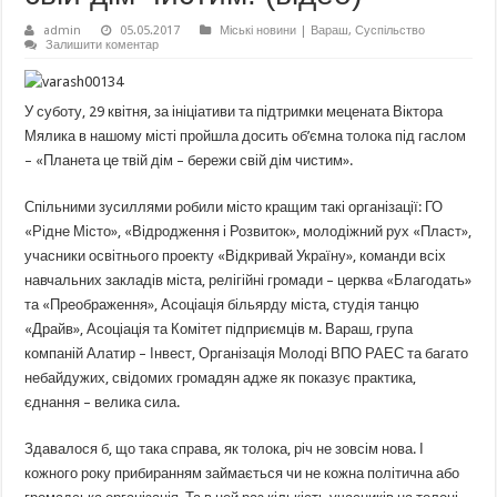
admin
05.05.2017
Міські новини | Вараш
,
Суспільство
Залишити коментар
У суботу, 29 квітня, за ініціативи та підтримки мецената Віктора
Мялика в нашому місті пройшла досить об’ємна толока під гаслом
– «Планета це твій дім – бережи свій дім чистим».
Спільними зусиллями робили місто кращим такі організації: ГО
«Рідне Місто», «Відродження і Розвиток», молодіжний рух «Пласт»,
учасники освітнього проекту «Відкривай Україну», команди всіх
навчальних закладів міста, релігійні громади – церква «Благодать»
та «Преображення», Асоціація більярду міста, студія танцю
«Драйв», Асоціація та Комітет підприємців м. Вараш, група
компаній Алатир – Інвест, Організація Молоді ВПО РАЕС та багато
небайдужих, свідомих громадян адже як показує практика,
єднання – велика сила.
Здавалося б, що така справа, як толока, річ не зовсім нова. І
кожного року прибиранням займається чи не кожна політична або