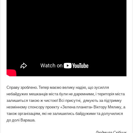
Справу зроблено. Тепер маємо велику надію, що зусилля
небайдужих мешканців міста були не даремними, і територія міста
залишиться такою ж чистою! Всі присутні, дякують за підтримку
незмінному спонсору проекту «Зелена планета» Віктору Мялику, а
також організаціям, які не залишились байдужими та долучилися
до долі Вараша.
Людмила Скібчик