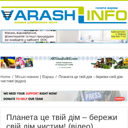
Home
/
Міські новини | Вараш
/
Планета це твій дім – бережи свій дім
чистим! (відео)
Планета це твій дім – бережи
свій дім чистим! (відео)