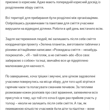
приємне із корисним. Адже мають попередній корисний досвід із
розділенням збору сміття.
Всі території для прибирання були розділені між організаціями.
Озброївшись рукавичками та пакетами для сміття учасники
вирушили на відведені ділянки. Роботи в цей день вистачило всім.
Задля застереження людей, які залишають після себе сміття
координатори проекту «Зелена планета», виготовили таблички з
різними агітаційними написами: «Розкидаєш сміття – незабудь
похрюкати!» , «Я – твій пляж, а не смітник!» або «Все своє
забираємо з собою» та інші, звичайно все це підкріплено
малюнками для наочності.
По завершенню, хоча трішки і змучені, але цілком задоволені
учасники повернулись на місце збору, для того щоб зігрітися
гарячим чаєм та поласувати смачним печивом. За теплими
розмовами кожен розповів про свої враження, запевняючи всіх
присутніх в тому, що той хто хоча б один раз прийняв участь у
толоці – ніколи не залишить після себе сміття. А так, як
переважною кількістю учасників були діти та підлітки – вони