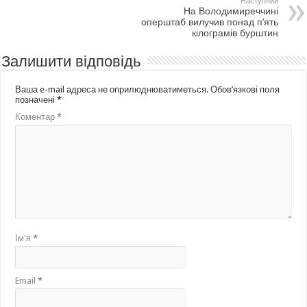
Наступний
На Володимиреччині
оперштаб вилучив понад п’ять
кілограмів бурштин
Залишити відповідь
Ваша e-mail адреса не оприлюднюватиметься.
Обов’язкові поля
позначені
*
Коментар
*
Ім'я
*
Email
*