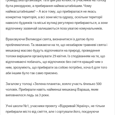
громадська організація. Та в цей раз кількість учасників на толоці
була рекордною, а прибирання наймасштабнішим. Чому
наймасштабнішим? – А все тому, що прибиралася не якась
конкретна територія, а всі зони міста одразу, оскільки території
навколо будинків та міські вулиці регулярно прибираються, а зони
відпочинку зазвичай залишаються поза увагою комунальників.
Враховуючи Великодні свята, визначитися із датою було
проблематично. Та зважаючи на те, що незабаром травневі свята і
мешканці масово будуть відпочивати на природі, проведення
толоки вирішили організувати 29 квітня. Із сподіванням на те, що
відпочиваючі побачать, що відпочинок без сміття кращий чим з
ним, зрозуміють, що прибирати за собою потрібно, хоча б для того
аби іншим було так само приємно.
Загалом у толоці «Зелена планета», взяло участь близько 500
чоловік. Прибирали навіть найменші мешканці Вараша, яким
виповнилося ледь за 3 роки.
Учні школи №1, учасники проекту «Відкривай Україну», не тільки
прибирали місто від сміття, але і сортували його, поєднуючи