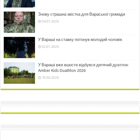
Знову страшна звістка для Вараської громади
04.07.2026
У Вараші на ставку потонув молодий чоловік
02.07.2026
У Вараші вже вшосте відбувся дитячий дуатлон
Amber Kids Duathlon 2026
10.06.2026