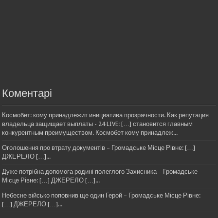
Коментарі
Космобет: кому принадлежит инициатива прозрачности. Как репутация
владельца защищает выплаты - 24 LIVE: […] становится главным
конкурентным преимуществом. Космобет кому принадлеж...
Оголошення про втрату документів – Громадське Місце Рівне: […]
ДЖЕРЕЛО […]...
Дуже потрібна допомога родині полеглого Захисника – Громадське
Місце Рівне: […] ДЖЕРЕЛО […]...
Небесне військо поповнив ще один Герой – Громадське Місце Рівне:
[…] ДЖЕРЕЛО […]...