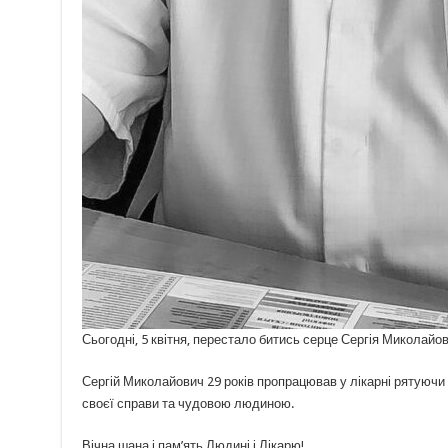
Сьогодні, 5 квітня, перестало битись серце Сергія Миколай
Сергій Миколайович 29 років пропрацював у лікарні рятуюч
своєї справи та чудовою людиною.
Вічна шана і пам’ять Людині і Лікарю!