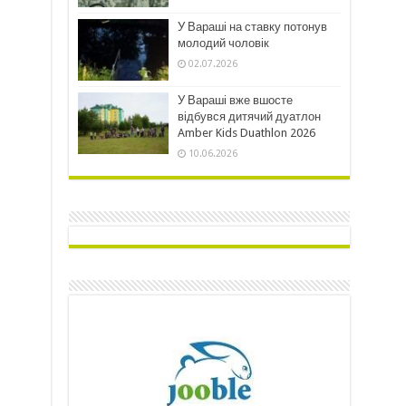
У Вараші на ставку потонув
молодий чоловік
02.07.2026
У Вараші вже вшосте
відбувся дитячий дуатлон
Amber Kids Duathlon 2026
10.06.2026