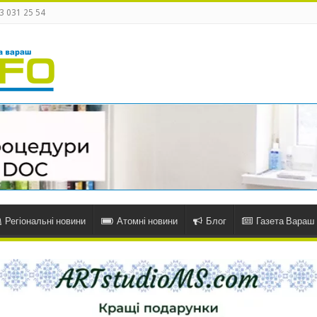
3 031 25 54
Регіональні новини
Атомні новини
Блог
Газета Вараш