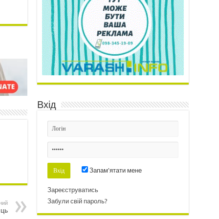
Вхід
Запам'ятати мене
Зареєструватись
Забули свій пароль?
ний
иць