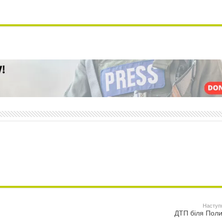
Наступ
ДТП біля Пол