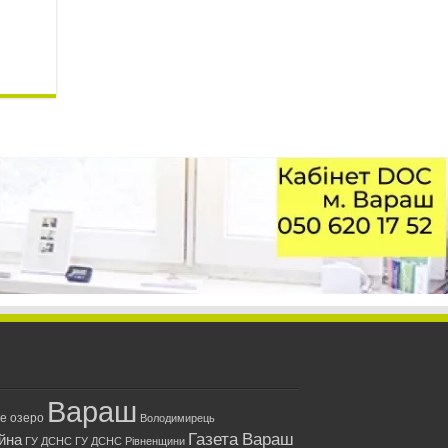
Вараш
ле озеро
Володимирець
Газета Вараш
йна
ГУ ДСНС
ГУ ДСНС Рівненщини