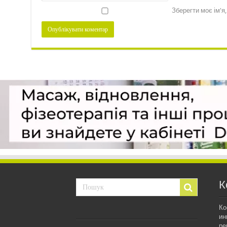
Зберегти моє ім'я
К
Ко
ин
ре