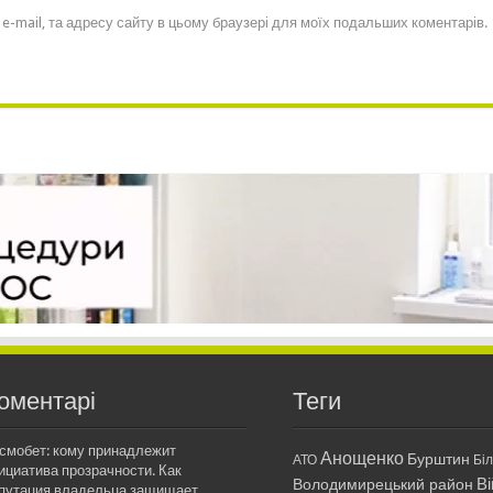
, e-mail, та адресу сайту в цьому браузері для моїх подальших коментарів.
оментарі
Теги
смобет: кому принадлежит
Анощенко
Бурштин
АТО
Бі
ициатива прозрачности. Как
Ві
Володимирецький район
путация владельца защищает