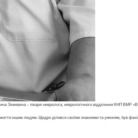
овича Зінкевича – лікаря-невролога, неврологічного відділення КНП ВМР «
и життя іншим людям. Щедро ділився своїми знаннями та умінням, був фах