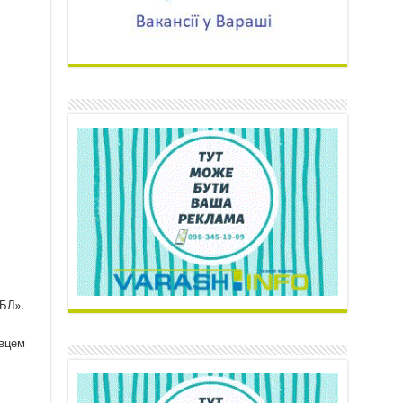
ВБЛ».
івцем