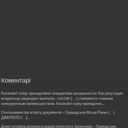
Коментарі
Космобет: кому принадлежит инициатива прозрачности. Как репутация
владельца защищает выплаты - 24 LIVE: […] становится главным
конкурентным преимуществом. Космобет кому принадлеж...
Оголошення про втрату документів – Громадське Місце Рівне: […]
ДЖЕРЕЛО […]...
Дуже потрібна допомога родині полеглого Захисника – Громадське