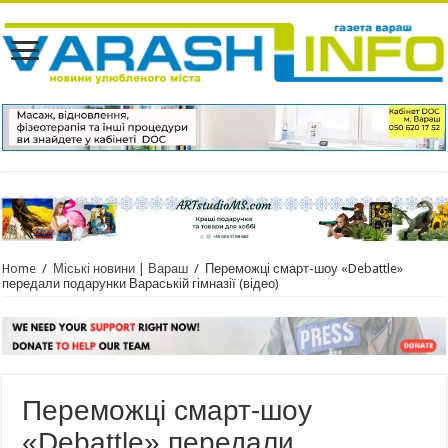
Home
/
Міські новини | Вараш
/
Переможці смарт-шоу «Debattle»
передали подарунки Вараській гімназії (відео)
Переможці смарт-шоу
«Debattle» передали