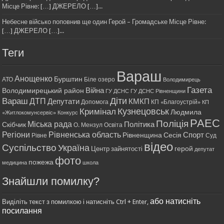
Місце Рівне: […] ДЖЕРЕЛО […]...
Небесне військо поповнив ще один Герой – Громадське Місце Рівне:
[…] ДЖЕРЕЛО […]...
Теги
Вараш
Анощенко
Бурштин
АТО
Біле озеро
Володимирець
Газета
Війна
Володимирецький район
ГУ ДСНС
ГУ ДСНС Рівненщини
Діти
Вараш
ДТП
Депутати
КМКП
Допомога
КП «Благоустрій»
КП
Кримінал
Кузнецовськ
Людмила
«Житлокомунсервіс»
Конкурс
РАЕС
Поліція
Міська рада
Політика
Скібчик
О. Мензул
Освіта
Регіони
Рівненська область
Спорт
Рівненщина
Сесія
Рівне
Суд
відео
Суспільство
Україна
герой
Центр зайнятості
депутат
фото
пожежа
медицина
школа
Знайшли помилку?
або натисніть
Виділіть текст з помилкою і натисніть Ctrl + Enter,
посилання