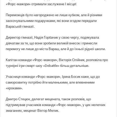
«Форс-мажори» отримали заслужене І місце!
Переможців було нагороджено не лише кубком, але й різними
заохочувальними подарунками, які вони згодом передали
Вараській гімназії.
Директор гімназії, Надія Горбачик у свою чергу, подякувала
дівчатам за те, що вони зробили великій внесок і принесли
перемогу не лише до міста Вараш, але й до їхньої рідної школи.
Капітан команди «Форс-мажори», Вікторія Олійник, розповіла про
турнірні ігри смарт-шоу «Debattle» більш детальніше.
Учасниця команди «Форс-мажори», Ірина Босик каже, що до
саморозвитку потрібно йти маленькими, але впевненими
«кроками».
Дмитро Стецюк, делегат мецената, також розповів, що
підтримував учасників команди «Форс-мажори», у цих нелегких
змаганнях, меценат Віктор Мялик.