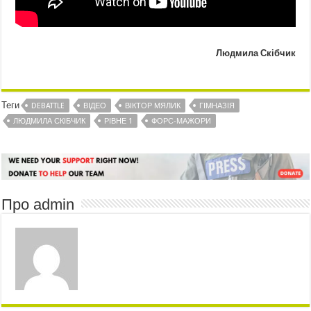
Людмила Скібчик
Теги
DEBATTLE
ВІДЕО
ВІКТОР МЯЛИК
ГІМНАЗІЯ
ЛЮДМИЛА СКІБЧИК
РІВНЕ 1
ФОРС-МАЖОРИ
Про admin