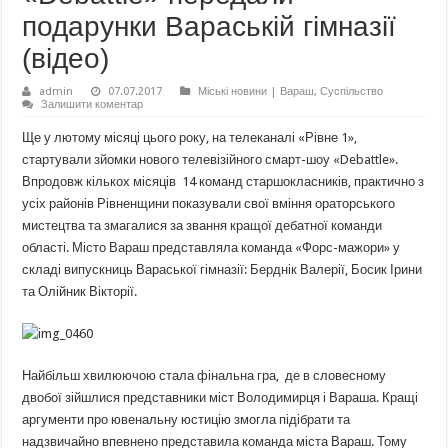
подарунки Вараській гімназії
(відео)
admin
07.07.2017
Міські новини | Вараш
,
Суспільство
Залишити коментар
Ще у лютому місяці цього року, на телеканалі «Рівне 1»,
стартували зйомки нового телевізійного смарт-шоу «Debattle».
Впродовж кількох місяців 14 команд старшокласників, практично з
усіх районів Рівненщини показували свої вміння ораторського
мистецтва та змагалися за звання кращої дебатної команди
області. Місто Вараш представляла команда «Форс-мажори» у
складі випускниць Вараської гімназії: Берднік Валерії, Босик Ірини
та Олійник Вікторії.
Найбільш хвилюючою стала фінальна гра, де в словесному
двобої зійшлися представники міст Володимирця і Вараша. Кращі
аргументи про ювенальну юстицію змогла підібрати та
надзвичайно впевнено представила команда міста Вараш. Тому