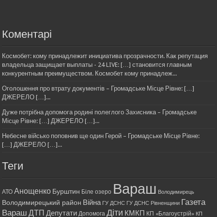
Коментарі
Космобет: кому принадлежит инициатива прозрачности. Как репутация
владельца защищает выплаты - 24 LIVE: […] становится главным
конкурентным преимуществом. Космобет кому принадлеж...
Оголошення про втрату документів – Громадське Місце Рівне: […]
ДЖЕРЕЛО […]...
Дуже потрібна допомога родині полеглого Захисника – Громадське
Місце Рівне: […] ДЖЕРЕЛО […]...
Небесне військо поповнив ще один Герой – Громадське Місце Рівне:
[…] ДЖЕРЕЛО […]...
Теги
Вараш
Анощенко
Бурштин
АТО
Біле озеро
Володимирець
Газета
Війна
Володимирецький район
ГУ ДСНС
ГУ ДСНС Рівненщини
Діти
Вараш
ДТП
Депутати
КМКП
Допомога
КП «Благоустрій»
КП