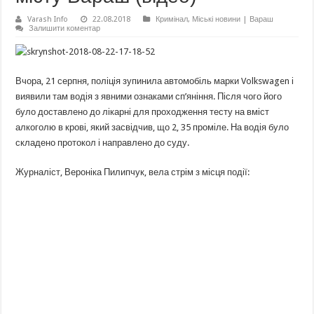
Varash Info
22.08.2018
Кримінал
,
Міські новини | Вараш
Залишити коментар
Вчора, 21 серпня, поліція зупинила автомобіль марки Volkswagen і
виявили там водія з явними ознаками сп’яніння. Після чого його
було доставлено до лікарні для проходження тесту на вміст
алкоголю в крові, який засвідчив, що 2, 35 проміле. На водія було
складено протокол і направлено до суду.
Журналіст, Вероніка Пилипчук, вела стрім з місця події: