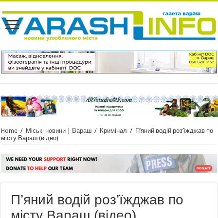
Home
/
Міські новини | Вараш
/
Кримінал
/
П’яний водій роз’їжджав по
місту Вараш (відео)
П’яний водій роз’їжджав по
місту Вараш (відео)