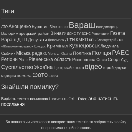
Теги
Вараш
Анощенко
Бурштин
АТО
Біле озеро
Володимирець
Газета
Війна
Володимирецький район
ГУ ДСНС
ГУ ДСНС Рівненщини
Діти
Вараш
ДТП
Депутати
КМКП
Допомога
КП «Благоустрій»
КП
Кримінал
Кузнецовськ
Людмила
«Житлокомунсервіс»
Конкурс
РАЕС
Поліція
Міська рада
Політика
Скібчик
О. Мензул
Освіта
Регіони
Рівненська область
Спорт
Рівненщина
Сесія
Рівне
Суд
відео
Суспільство
Україна
герой
Центр зайнятості
депутат
фото
пожежа
медицина
школа
Знайшли помилку?
або натисніть
Виділіть текст з помилкою і натисніть Ctrl + Enter,
посилання
За повного чи часткового використання текстів та зображень з сайту
гіперпосилання обов'язкове.