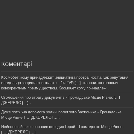
Коментарі
Космобет: кому принадлежит инициатива прозрачности. Как репутация
владельца защищает выплаты - 24 LIVE: […] становится главным
конкурентным преимуществом. Космобет кому принадлеж...
Оголошення про втрату документів – Громадське Місце Рівне: […]
ДЖЕРЕЛО […]...
Дуже потрібна допомога родині полеглого Захисника – Громадське
Місце Рівне: […] ДЖЕРЕЛО […]...
Небесне військо поповнив ще один Герой – Громадське Місце Рівне:
[…] ДЖЕРЕЛО […]...