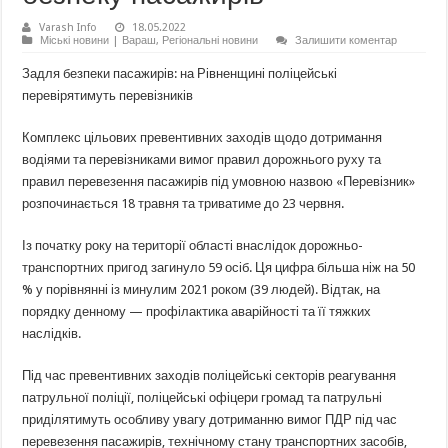
Varash Info
18.05.2022
Міські новини | Вараш
,
Регіональні новини
Залишити коментар
Задля безпеки пасажирів: на Рівненщині поліцейські
перевірятимуть перевізників
Комплекс цільових превентивних заходів щодо дотримання
водіями та перевізниками вимог правил дорожнього руху та
правил перевезення пасажирів під умовною назвою «Перевізник»
розпочинається 18 травня та триватиме до 23 червня.
Із початку року на території області внаслідок дорожньо-
транспортних пригод загинуло 59 осіб. Ця цифра більша ніж на 50
% у порівнянні із минулим 2021 роком (39 людей). Відтак, на
порядку денному — профілактика аварійності та її тяжких
наслідків.
Під час превентивних заходів поліцейські секторів реагування
патрульної поліції, поліцейські офіцери громад та патрульні
приділятимуть особливу увагу дотриманню вимог ПДР під час
перевезення пасажирів, технічному стану транспортних засобів,