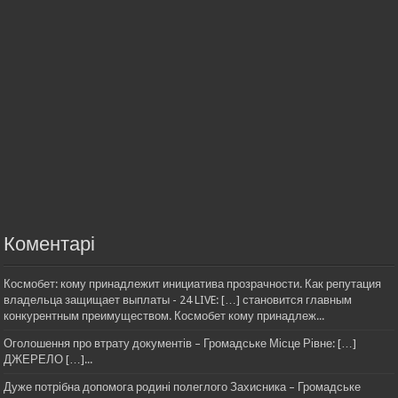
Коментарі
Космобет: кому принадлежит инициатива прозрачности. Как репутация
владельца защищает выплаты - 24 LIVE: […] становится главным
конкурентным преимуществом. Космобет кому принадлеж...
Оголошення про втрату документів – Громадське Місце Рівне: […]
ДЖЕРЕЛО […]...
Дуже потрібна допомога родині полеглого Захисника – Громадське