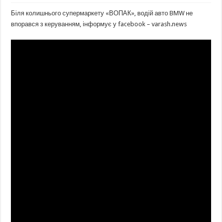
Біля колишнього супермаркету «ВОПАК», водій авто BMW не
впорався з керуванням, інформує у facebook – varash.news