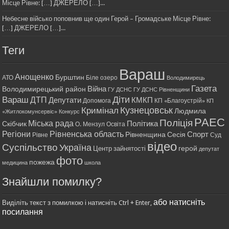
Місце Рівне: […] ДЖЕРЕЛО […]...
Небесне військо поповнив ще один Герой – Громадське Місце Рівне:
[…] ДЖЕРЕЛО […]...
Теги
Вараш
Анощенко
Бурштин
АТО
Біле озеро
Володимирець
Газета
Війна
Володимирецький район
ГУ ДСНС
ГУ ДСНС Рівненщини
Діти
Вараш
ДТП
Депутати
КМКП
Допомога
КП «Благоустрій»
КП
Кримінал
Кузнецовськ
Людмила
«Житлокомунсервіс»
Конкурс
РАЕС
Поліція
Міська рада
Політика
Скібчик
О. Мензул
Освіта
Регіони
Рівненська область
Спорт
Рівненщина
Сесія
Рівне
Суд
відео
Суспільство
Україна
герой
Центр зайнятості
депутат
фото
пожежа
медицина
школа
Знайшли помилку?
або натисніть
Виділіть текст з помилкою і натисніть Ctrl + Enter,
посилання