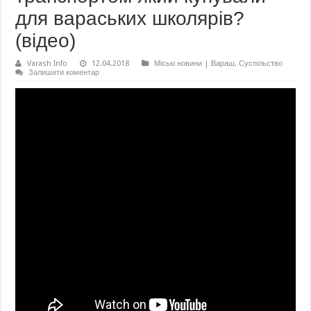
для вараських школярів?
(відео)
Varash Info
12.04.2018
Міські новини | Вараш
,
Суспільство
Залишити коментар