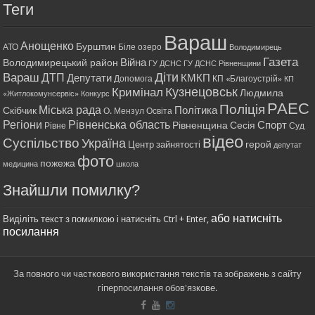
Теги
Вараш
Анощенко
Бурштин
АТО
Біле озеро
Володимирець
Газета
Війна
Володимирецький район
ГУ ДСНС
ГУ ДСНС Рівненщини
Діти
Вараш
ДТП
Депутати
КМКП
Допомога
КП «Благоустрій»
КП
Кримінал
Кузнецовськ
Людмила
«Житлокомунсервіс»
Конкурс
РАЕС
Поліція
Міська рада
Політика
Скібчик
О. Мензул
Освіта
Регіони
Рівненська область
Спорт
Рівненщина
Сесія
Рівне
Суд
відео
Суспільство
Україна
герой
Центр зайнятості
депутат
фото
пожежа
медицина
школа
Знайшли помилку?
або натисніть
Виділіть текст з помилкою і натисніть Ctrl + Enter,
посилання
За повного чи часткового використання текстів та зображень з сайту
гіперпосилання обов'язкове.