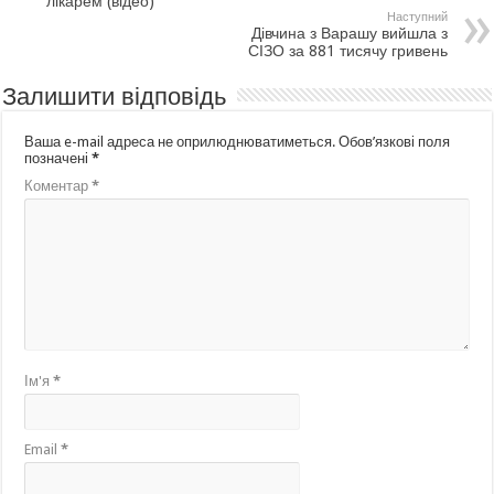
лікарем (відео)
Наступний
Дівчина з Варашу вийшла з
СІЗО за 881 тисячу гривень
Залишити відповідь
Ваша e-mail адреса не оприлюднюватиметься.
Обов’язкові поля
позначені
*
Коментар
*
Ім'я
*
Email
*