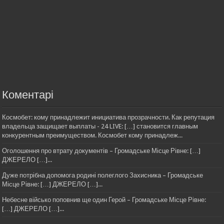
Коментарі
Космобет: кому принадлежит инициатива прозрачности. Как репутация
владельца защищает выплаты - 24 LIVE: […] становится главным
конкурентным преимуществом. Космобет кому принадлеж...
Оголошення про втрату документів – Громадське Місце Рівне: […]
ДЖЕРЕЛО […]...
Дуже потрібна допомога родині полеглого Захисника – Громадське
Місце Рівне: […] ДЖЕРЕЛО […]...
Небесне військо поповнив ще один Герой – Громадське Місце Рівне:
[…] ДЖЕРЕЛО […]...