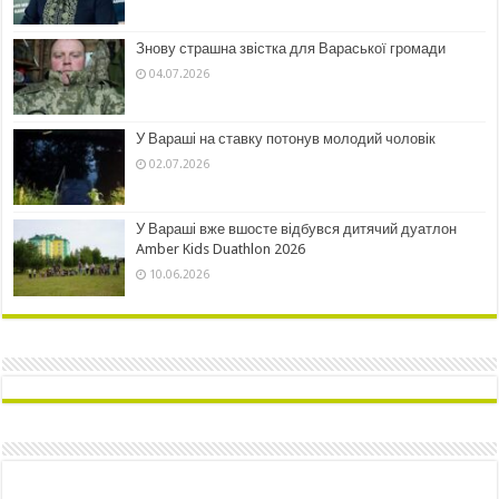
Знову страшна звістка для Вараської громади
04.07.2026
У Вараші на ставку потонув молодий чоловік
02.07.2026
У Вараші вже вшосте відбувся дитячий дуатлон
Amber Kids Duathlon 2026
10.06.2026