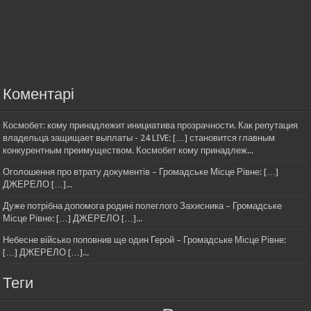
Коментарі
Космобет: кому принадлежит инициатива прозрачности. Как репутация
владельца защищает выплаты - 24 LIVE: […] становится главным
конкурентным преимуществом. Космобет кому принадлеж...
Оголошення про втрату документів – Громадське Місце Рівне: […]
ДЖЕРЕЛО […]...
Дуже потрібна допомога родині полеглого Захисника – Громадське
Місце Рівне: […] ДЖЕРЕЛО […]...
Небесне військо поповнив ще один Герой – Громадське Місце Рівне:
[…] ДЖЕРЕЛО […]...
Теги