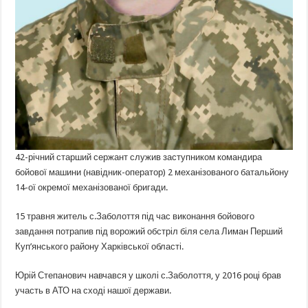
42-річний старший сержант служив заступником командира
бойової машини (навідник-оператор) 2 механізованого батальйону
14-ої окремої механізованої бригади.
15 травня житель с.Заболоття під час виконання бойового
завдання потрапив під ворожий обстріл біля села Лиман Перший
Куп’янського району Харківської області.
Юрій Степанович навчався у школі с.Заболоття, у 2016 році брав
участь в АТО на сході нашої держави.