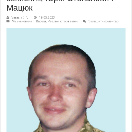
Мацюк
Varash Info
19.05.2023
Міські новини | Вараш
,
Реальні історії війни
Залишити коментар