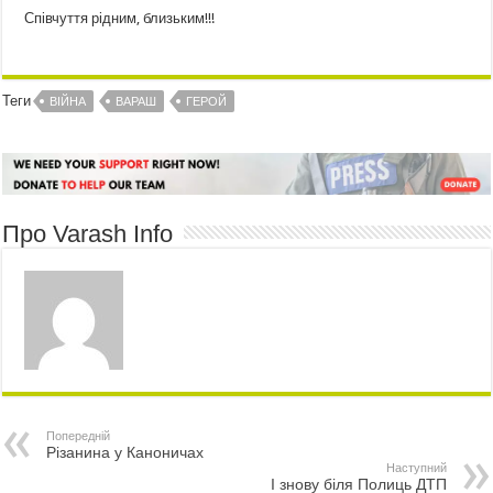
Співчуття рідним, близьким!!!
Теги
ВІЙНА
ВАРАШ
ГЕРОЙ
Про Varash Info
Попередній
Різанина у Каноничах
Наступний
І знову біля Полиць ДТП