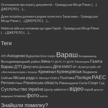
Оголошення про втрату документів – Громадське Місце Рівне: […]
ДЖЕРЕЛО […]...
Дуже потрібна допомога родині полеглого Захисника – Громадське
Місце Рівне: […] ДЖЕРЕЛО […]...
Небесне військо поповнив ще один Герой – Громадське Місце Рівне:
[…] ДЖЕРЕЛО […]...
Теги
Вараш
Анощенко
Бурштин
АТО
Біле озеро
Володимирець
Газета
Війна
Володимирецький район
ГУ ДСНС
ГУ ДСНС Рівненщини
Діти
Вараш
ДТП
Депутати
КМКП
Допомога
КП «Благоустрій»
КП
Кримінал
Кузнецовськ
Людмила
«Житлокомунсервіс»
Конкурс
РАЕС
Поліція
Міська рада
Політика
Скібчик
О. Мензул
Освіта
Регіони
Рівненська область
Спорт
Рівненщина
Сесія
Рівне
Суд
відео
Суспільство
Україна
герой
Центр зайнятості
депутат
фото
пожежа
медицина
школа
Знайшли помилку?