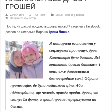
ГРОШЕЙ
Varash Info
17.11.2021
Міські новини | Вараш
Залишити коментар
Про те, як шахраї продають дрова, на своїй сторінці у facebook,
розповіла жителька Вараша,
Ірина Ляшко:
Я поширила оголошення у
соцмережі про пошук дров.
Коментарів було багато. Всі
контакти давала батькам і
вони вже домовлялися
безпосередньо самі. Обрали
пропозицію, де була найнижча ціна. Аби
підтвердити, що чоловік правда продає дрова, він
скинув їм фото, а гроші просив перерахувати на
бензин.