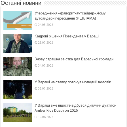
Останні новини
Упередження «фаворит-аутсайдер».Чому
аутсайдери переоцінені (РЕКЛАМА)
04.08.2026
Кадрові рішення Президента у Вараші
23.07.2026
Знову страшна звістка для Вараської громади
04.07.2026
У Вараші на ставку потонув молодий чоловік
02.07.2026
У Вараші вже вшосте відбувся дитячий дуатлон
Amber Kids Duathlon 2026
10.06.2026