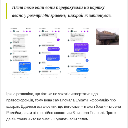
Після того коли вони перерахували на картку
аванс у розмірі 500 гривень, шахрай їх заблокував.
Ірина розповіла, що батьки не захотіли звертатися до
правоохоронців, тому вона сама почала шукати інформацію про
шахрая. Вдалося встановити, що його сім’я – мама і брати – із села
Ромейки, а сам він постійно ховається біля села Половлі. Проте,
де він точно ніхто не знає – шукають всім селом.