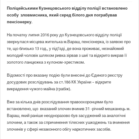
Поліцейськими Кузнецовського відділу поліції встановлено
особу зловмисника, який серед білого дня пограбував
пенсіонерку.
На початку липня 2016 року до Кузнецовського відділу поліції
звернулася місцева жителька м.Вараш, пенсіонерка, із заявою про
те, що близько 13 год., у під’їзді, де вона проживає, незнайомий
молодий чоловік шляхом ривка зірвав з шиї та відкрито викрав її
золотого ланцюжка з кулоном-хрестиком.
Відомості про вказану подію були внесені до Єдиного реєстру
досудових розслідувань за ст.186 КК України – відкрите
викрадення чужого майна (грабіж).
Вже за кілька днів розслідування правоохоронцями було
встановлено, що вказаний злочин вчинив 31 -річний мешканець м.
Вараш, який раніше неодноразово був засуджений за аналогічні
злочини, а також за спричинення тілесних ушкоджень та вчинення
злочинів у сфері незаконного обігу наркотичних засобів.