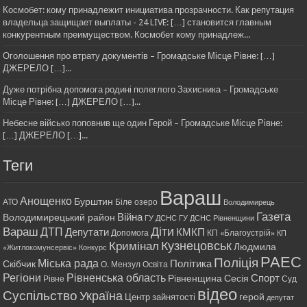
Космобет: кому принадлежит инициатива прозрачности. Как репутация
владельца защищает выплаты - 24 LIVE: […] становится главным
конкурентным преимуществом. Космобет кому принадлеж...
Оголошення про втрату документів – Громадське Місце Рівне: […]
ДЖЕРЕЛО […]...
Дуже потрібна допомога родині полеглого Захисника – Громадське
Місце Рівне: […] ДЖЕРЕЛО […]...
Небесне військо поповнив ще один Герой – Громадське Місце Рівне:
[…] ДЖЕРЕЛО […]...
Теги
Вараш
Анощенко
Бурштин
АТО
Біле озеро
Володимирець
Газета
Війна
Володимирецький район
ГУ ДСНС
ГУ ДСНС Рівненщини
Діти
Вараш
ДТП
Депутати
КМКП
Допомога
КП «Благоустрій»
КП
Кримінал
Кузнецовськ
Людмила
«Житлокомунсервіс»
Конкурс
РАЕС
Поліція
Міська рада
Політика
Скібчик
О. Мензул
Освіта
Регіони
Рівненська область
Спорт
Рівненщина
Сесія
Рівне
Суд
відео
Суспільство
Україна
герой
Центр зайнятості
депутат