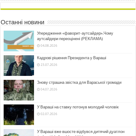
Останні новини
Упередження «фаворит-аутсайдер».Чому
аутсайдери переоцінені (РЕКЛАМА)
04.08.2026
Кадрові рішення Президента у Вараші
23.07.2026
Знову страшна звістка для Вараської громади
04.07.2026
У Вараші на ставку потонув молодий чоловік
02.07.2026
У Вараші вже вшосте відбувся дитячий дуатлон