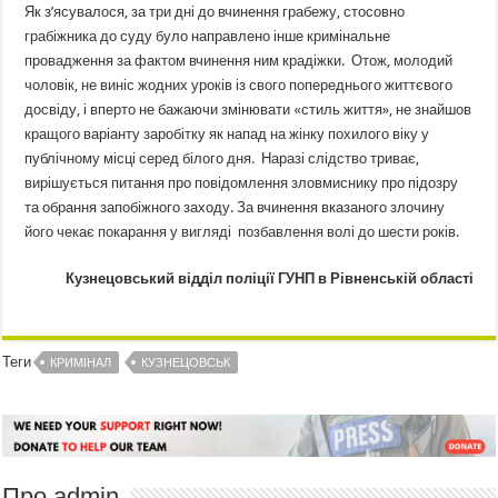
Як з’ясувалося, за три дні до вчинення грабежу, стосовно
грабіжника до суду було направлено інше кримінальне
провадження за фактом вчинення ним крадіжки. Отож, молодий
чоловік, не виніс жодних уроків із свого попереднього життєвого
досвіду, і вперто не бажаючи змінювати «стиль життя», не знайшов
кращого варіанту заробітку як напад на жінку похилого віку у
публічному місці серед білого дня. Наразі слідство триває,
вирішується питання про повідомлення зловмиснику про підозру
та обрання запобіжного заходу. За вчинення вказаного злочину
його чекає покарання у вигляді позбавлення волі до шести років.
Кузнецовський відділ поліції ГУНП в Рівненській області
Теги
КРИМІНАЛ
КУЗНЕЦОВСЬК
Про admin