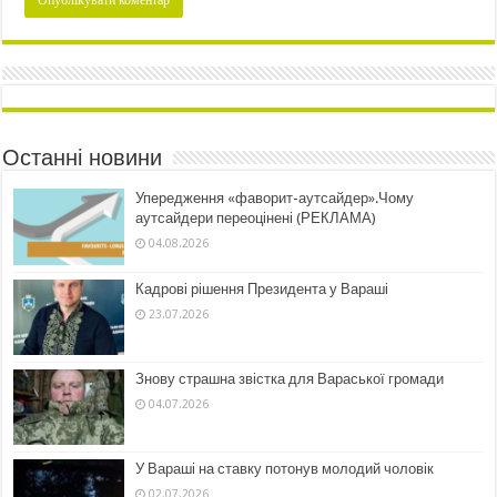
Останні новини
Упередження «фаворит-аутсайдер».Чому
аутсайдери переоцінені (РЕКЛАМА)
04.08.2026
Кадрові рішення Президента у Вараші
23.07.2026
Знову страшна звістка для Вараської громади
04.07.2026
У Вараші на ставку потонув молодий чоловік
02.07.2026