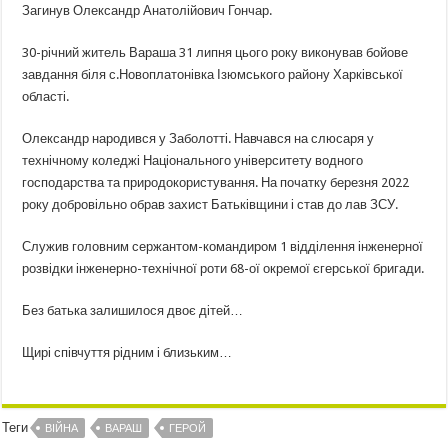
Загинув Олександр Анатолійович Гончар.
30-річний житель Вараша 31 липня цього року виконував бойове
завдання біля с.Новоплатонівка Ізюмського району Харківської
області.
Олександр народився у Заболотті. Навчався на слюсаря у
технічному коледжі Національного університету водного
господарства та природокористування. На початку березня 2022
року добровільно обрав захист Батьківщини і став до лав ЗСУ.
Служив головним сержантом-командиром 1 відділення інженерної
розвідки інженерно-технічної роти 68-ої окремої єгерської бригади.
Без батька залишилося двоє дітей…
Щирі співчуття рідним і близьким…
Теги
ВІЙНА
ВАРАШ
ГЕРОЙ