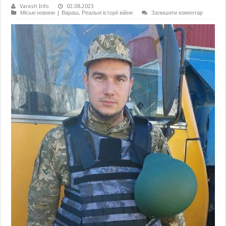
Varash Info
02.08.2023
Міські новини | Вараш
,
Реальні історії війни
Залишити коментар