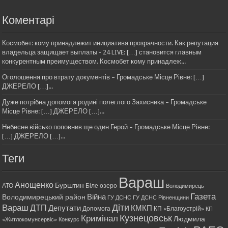
Коментарі
Космобет: кому принадлежит инициатива прозрачности. Как репутация
владельца защищает выплаты - 24 LIVE: […] становится главным
конкурентным преимуществом. Космобет кому принадлеж...
Оголошення про втрату документів – Громадське Місце Рівне: […]
ДЖЕРЕЛО […]...
Дуже потрібна допомога родині полеглого Захисника – Громадське
Місце Рівне: […] ДЖЕРЕЛО […]...
Небесне військо поповнив ще один Герой – Громадське Місце Рівне:
[…] ДЖЕРЕЛО […]...
Теги
Вараш
Анощенко
Бурштин
АТО
Біле озеро
Володимирець
Газета
Війна
Володимирецький район
ГУ ДСНС
ГУ ДСНС Рівненщини
Діти
Вараш
ДТП
Депутати
КМКП
Допомога
КП «Благоустрій»
КП
Кримінал
Кузнецовськ
Людмила
«Житлокомунсервіс»
Конкурс