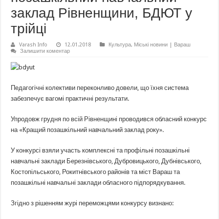
заклад Рівненщини, БДЮТ у
трійці
Varash Info
12.01.2018
Культура
,
Міські новини | Вараш
Залишити коментар
Педагогічні колективи переконливо довели, що їхня система
забезпечує вагомі практичні результати.
Упродовж грудня по всій Рівненщині проводився обласний конкурс
на «Кращий позашкільний навчальний заклад року».
У конкурсі взяли участь комплексні та профільні позашкільні
навчальні заклади Березнівського, Дубровицького, Дубнівського,
Костопільського, Рокитнівського районів та міст Вараш та
позашкільні навчальні заклади обласного підпорядкування.
Згідно з рішенням журі переможцями конкурсу визнано: