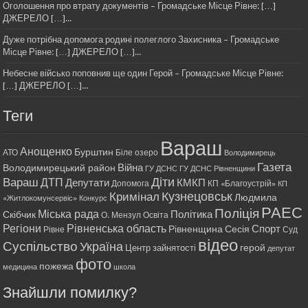
Оголошення про втрату документів – Громадське Місце Рівне: […]
ДЖЕРЕЛО […]...
Дуже потрібна допомога родині полеглого Захисника – Громадське
Місце Рівне: […] ДЖЕРЕЛО […]...
Небесне військо поповнив ще один Герой – Громадське Місце Рівне:
[…] ДЖЕРЕЛО […]...
Теги
Вараш
Анощенко
Бурштин
АТО
Біле озеро
Володимирець
Газета
Війна
Володимирецький район
ГУ ДСНС
ГУ ДСНС Рівненщини
Діти
Вараш
ДТП
Депутати
КМКП
Допомога
КП «Благоустрій»
КП
Кримінал
Кузнецовськ
Людмила
«Житлокомунсервіс»
Конкурс
РАЕС
Поліція
Міська рада
Політика
Скібчик
О. Мензул
Освіта
Регіони
Рівненська область
Спорт
Рівненщина
Сесія
Рівне
Суд
відео
Суспільство
Україна
герой
Центр зайнятості
депутат
фото
пожежа
медицина
школа
Знайшли помилку?