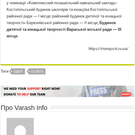
у номінації «Комплексний позашкільний навчальний заклад»:
Костопільський будинок школярів та юнацтва Костопільської
районної ради — І місце; районний будинок дитячої та юнацької
творчості» Березнівської районної ради — ІІ місце;
Будинок
дитячої та юнацької творчості Вараської міської ради — ІІІ
місце.
https://rivnepost.rv.ua/
Теги
БДЮТ
ОСВІТА
Про Varash Info