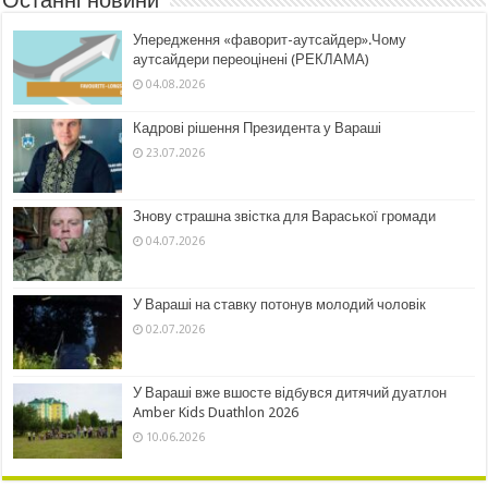
Упередження «фаворит-аутсайдер».Чому
аутсайдери переоцінені (РЕКЛАМА)
04.08.2026
Кадрові рішення Президента у Вараші
23.07.2026
Знову страшна звістка для Вараської громади
04.07.2026
У Вараші на ставку потонув молодий чоловік
02.07.2026
У Вараші вже вшосте відбувся дитячий дуатлон
Amber Kids Duathlon 2026
10.06.2026