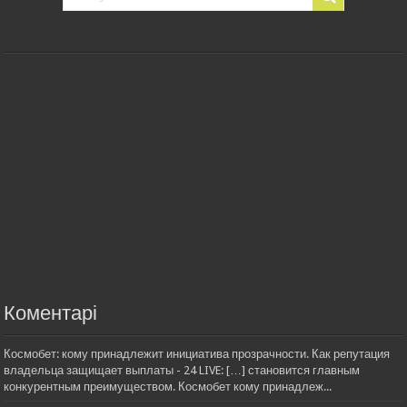
Коментарі
Космобет: кому принадлежит инициатива прозрачности. Как репутация
владельца защищает выплаты - 24 LIVE: […] становится главным
конкурентным преимуществом. Космобет кому принадлеж...