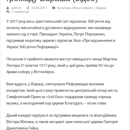
admin
23.06.2017
Культура
,
Міські новини | Вараш
2 коментарі
У 2017 році весь християнський світ відзначає 500-річчя від
початку масштабного духовного відродження, яке назавжди
змінило хід історії. Президент України, Петро Порошенко,
підтримав ініціативу церков і підписав Указ «Про відзначення в
Україні 500-річчя Реформації».
Початком її прийнято вважати виступ німецького ченця Мартіна
Лютера 31 жовтня 1517 року, який у цей день прибив 95 тез до
брами собору у Віттенберзі.
Вже вдруге, у Вараші, святкували Реформацію великим
концертом, який цього разу провели на центральній площі міста.
Симфонічний Оркестр «Soli Deo» подарував громаді хорошу
музику, а молодіжний хор церкви Благодать – пісне співи.
Даний концерт відбувся за підтримки мецената та благодійника
Віктора Мялика, а також місцевої християнської церкви Григорія
Даниловича Гейка.