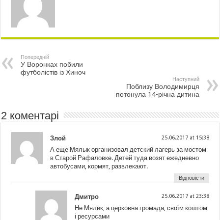
Попередній
У Воронках побили
футболістів із Хиноч
Наступний
Поблизу Володимирця
потонула 14-річна дитина
2 коментарі
Злой
25.06.2017 at 15:38
А еще Мялык организовал детский лагерь за мостом
в Старой Рафаловке. Детей туда возят ежедневно
автобусами, кормят, развлекают.
Відповісти
Дмитро
25.06.2017 at 23:38
Не Мялик, а церковна громада, своїм коштом
і ресурсами