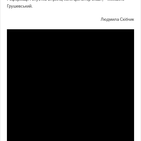
Грушевський.
Людмила Скібчик