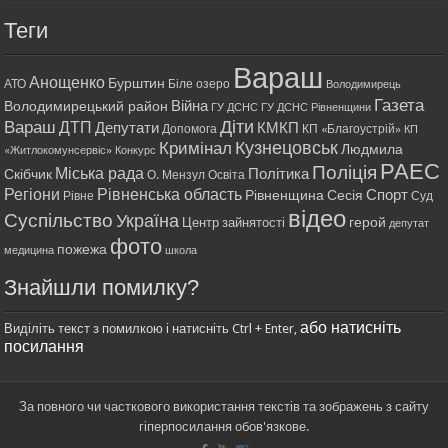
Теги
Вараш
Анощенко
Бурштин
АТО
Біле озеро
Володимирець
Газета
Війна
Володимирецький район
ГУ ДСНС
ГУ ДСНС Рівненщини
Діти
Вараш
ДТП
Депутати
КМКП
Допомога
КП «Благоустрій»
КП
Кримінал
Кузнецовськ
Людмила
«Житлокомунсервіс»
Конкурс
РАЕС
Поліція
Міська рада
Політика
Скібчик
О. Мензул
Освіта
Регіони
Рівненська область
Спорт
Рівненщина
Сесія
Рівне
Суд
відео
Суспільство
Україна
герой
Центр зайнятості
депутат
фото
пожежа
медицина
школа
Знайшли помилку?
або натисніть
Виділіть текст з помилкою і натисніть Ctrl + Enter,
посилання
За повного чи часткового використання текстів та зображень з сайту
гіперпосилання обов'язкове.