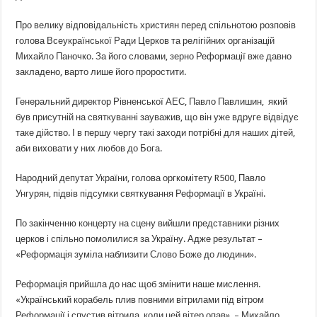
Про велику відповідальність християн перед спільнотою розповів
голова Всеукраїнської Ради Церков та релігійних організацій
Михайло Паночко. За його словами, зерно Реформації вже давно
закладено, варто лише його проростити.
Генеральний директор Рівненської АЕС, Павло Павлишин, який
був присутній на святкуванні зауважив, що він уже вдруге відвідує
таке дійство. І в першу чергу такі заходи потрібні для наших дітей,
аби виховати у них любов до Бога.
Народний депутат України, голова оргкомітету R500, Павло
Унгурян, підвів підсумки святкування Реформації в Україні.
По закінченню концерту на сцену вийшли представники різних
церков і спільно помолилися за Україну. Адже результат –
«Реформація зуміла наблизити Слово Боже до людини».
Реформація прийшла до нас щоб змінити наше мислення.
«Український корабель плив повними вітрилами під вітром
Реформації і спустив вітрила, коли цей вітер опав», – Михайло