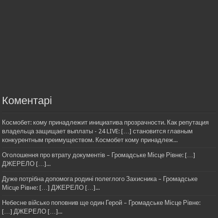
Коментарі
Космобет: кому принадлежит инициатива прозрачности. Как репутация
владельца защищает выплаты - 24 LIVE: […] становится главным
конкурентным преимуществом. Космобет кому принадлеж...
Оголошення про втрату документів – Громадське Місце Рівне: […]
ДЖЕРЕЛО […]...
Дуже потрібна допомога родині полеглого Захисника – Громадське
Місце Рівне: […] ДЖЕРЕЛО […]...
Небесне військо поповнив ще один Герой – Громадське Місце Рівне:
[…] ДЖЕРЕЛО […]...