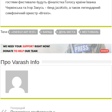
гостями фестивалю будуть фіналістка Голосу країни Іванка
Червінська та Ігор Закусь – бенд JazzKolo, а також легендарний
симфонічний оркестр «Brevis».
Теги
«ENERGY ART FEST»
ВАРАШ
ДЕНЬ МІСТА
ФЕСТИВАЛЬ
Про Varash Info
Попередній
Педагогічна конференція у