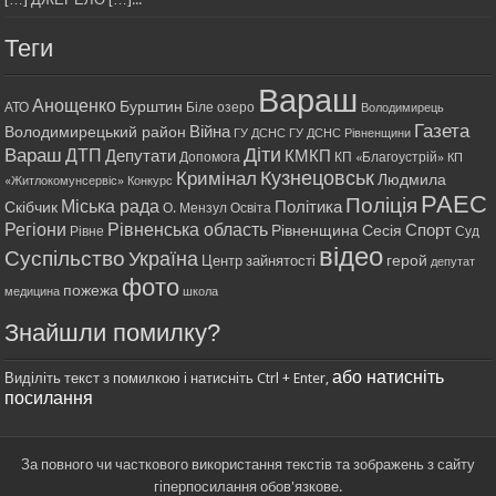
Теги
Вараш
Анощенко
Бурштин
АТО
Біле озеро
Володимирець
Газета
Війна
Володимирецький район
ГУ ДСНС
ГУ ДСНС Рівненщини
Діти
Вараш
ДТП
Депутати
КМКП
Допомога
КП «Благоустрій»
КП
Кримінал
Кузнецовськ
Людмила
«Житлокомунсервіс»
Конкурс
РАЕС
Поліція
Міська рада
Політика
Скібчик
О. Мензул
Освіта
Регіони
Рівненська область
Спорт
Рівненщина
Сесія
Рівне
Суд
відео
Суспільство
Україна
герой
Центр зайнятості
депутат
фото
пожежа
медицина
школа
Знайшли помилку?
або натисніть
Виділіть текст з помилкою і натисніть Ctrl + Enter,
посилання
За повного чи часткового використання текстів та зображень з сайту
гіперпосилання обов'язкове.