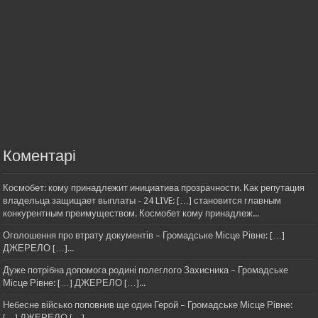
Коментарі
Космобет: кому принадлежит инициатива прозрачности. Как репутация
владельца защищает выплаты - 24 LIVE: […] становится главным
конкурентным преимуществом. Космобет кому принадлеж...
Оголошення про втрату документів – Громадське Місце Рівне: […]
ДЖЕРЕЛО […]...
Дуже потрібна допомога родині полеглого Захисника – Громадське
Місце Рівне: […] ДЖЕРЕЛО […]...
Небесне військо поповнив ще один Герой – Громадське Місце Рівне:
[…] ДЖЕРЕЛО […]...