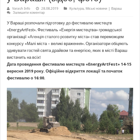
Varash Info
28.08.2019
Культура
,
Міські новини | Вараш
Залишити коментар
У Вараші розпочали підготовку до фестивалю мистецтв
«EnergyArtFest». Фестиваль «Енергія мистецтва» громадської
організації «
Агенція сталого розвитку міста
» став переможцем
конкурсу «Малі міста – великі враження». Організатори обіцяють
здивувати гостей свята драйвом та енергією, яких в місті Вараш
вистачить на всіх!
Дата проведення фестивалю мистецтв «EnergyArtFest» 14-15
вересня 2019 року. Офіційне відкриття локації та початок
фестивалю о 16:00.