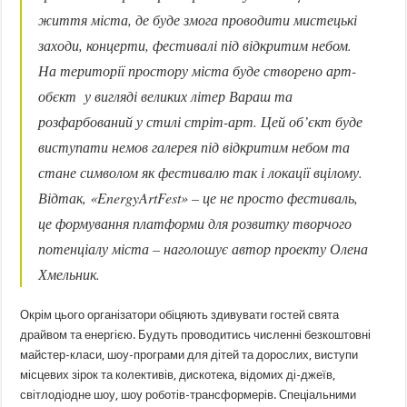
життя міста, де буде змога проводити мистецькі
заходи, концерти, фестивалі під відкритим небом.
На території простору міста буде створено арт-
обєкт у вигляді великих літер Вараш та
розфарбований у стилі стріт-арт. Цей об’єкт буде
виступати немов галерея під відкритим небом та
стане символом як фестивалю так і локації вцілому.
Відтак, «EnergyArtFest» – це не просто фестиваль,
це формування платформи для розвитку творчого
потенціалу міста – наголошує автор проекту Олена
Хмельник.
Окрім цього організатори обіцяють здивувати гостей свята
драйвом та енергією. Будуть проводитись численні безкоштовні
майстер-класи, шоу-програми для дітей та дорослих, виступи
місцевих зірок та колективів, дискотека, відомих ді-джеїв,
світлодіодне шоу, шоу роботів-трансформерів. Спеціальними