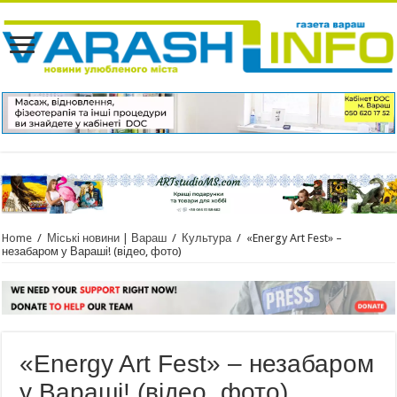
Home
/
Міські новини | Вараш
/
Культура
/
«Energy Art Fest» –
незабаром у Вараші! (відео, фото)
«Energy Art Fest» – незабаром
у Вараші! (відео, фото)