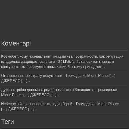
Коментарі
Космобет: кому принадлежит инициатива прозрачности. Как репутация
владельца защищает выплаты - 24 LIVE: […] становится главным
конкурентным преимуществом. Космобет кому принадлеж...
Оголошення про втрату документів – Громадське Місце Рівне: […]
ДЖЕРЕЛО […]...
Дуже потрібна допомога родині полеглого Захисника – Громадське
Місце Рівне: […] ДЖЕРЕЛО […]...
Небесне військо поповнив ще один Герой – Громадське Місце Рівне:
[…] ДЖЕРЕЛО […]...
Теги