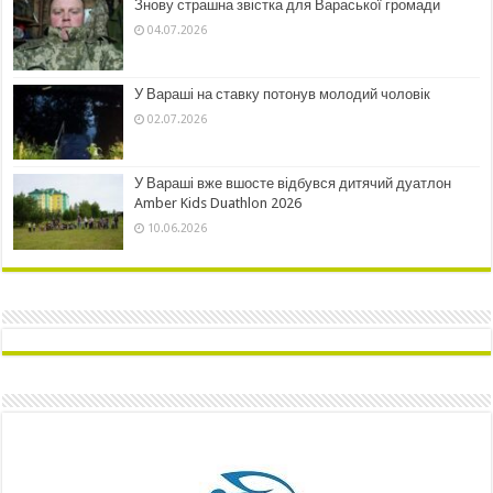
Знову страшна звістка для Вараської громади
04.07.2026
У Вараші на ставку потонув молодий чоловік
02.07.2026
У Вараші вже вшосте відбувся дитячий дуатлон
Amber Kids Duathlon 2026
10.06.2026