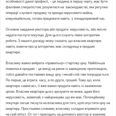
особливості даної професії, – ця людина, в першу чергу, має бути
фаховим спеціалістом, розумітися на законодавстві, яке регулює
операції з купівлі-продажу та оренди нерухомого майна,
комунікабельна, готова працювати навіть у понаднормовий час.
Основне завдання ріелтора або продати нерухомість, або якісно
надати послуги покупцю. Для цього існують певні алгоритми
роботи. З нашого досвіду можу сказати, що власник квартири,
навіть знаючи про ці алгоритми, має складнощі в продажі
квартири.
Власнику важко вибрати «правильну» стартову ціну. Найбільша
помилка в продажі – це вихід на ринок із завищеною пропозицією,
тобто давайте поставимо вищу ціну і нехай собі там попродається.
По-перше, це втрата часу, а по-друге, грошей. Тому що, коли
квартира «зависає», її вже важко продати навіть із заниженою
ціною. Власник квартири цього зрозуміти не може, адже його
нерухомість, зазвичай, є найціннішим, що він має. Потенційному
покупцю легше тиснути на власника для того, щоб опустити ціну на
квартиру. Простішими словами, власнику складно втримати ціну
на свій об’єкт. От тут і приходить на допомогу ріелтор зі знанням