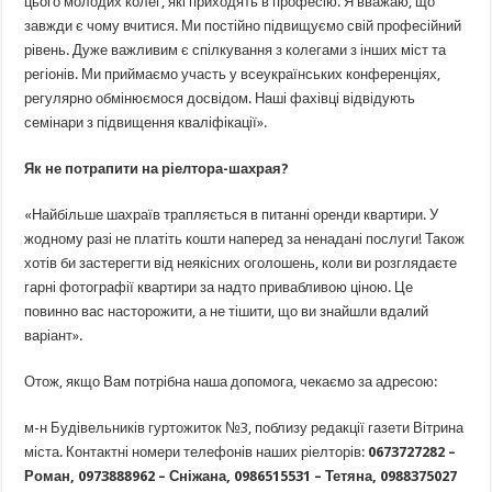
цього молодих колег, які приходять в професію. Я вважаю, що
завжди є чому вчитися. Ми постійно підвищуємо свій професійний
рівень. Дуже важливим є спілкування з колегами з інших міст та
регіонів. Ми приймаємо участь у всеукраїнських конференціях,
регулярно обмінюємося досвідом. Наші фахівці відвідують
семінари з підвищення кваліфікації».
Як не потрапити на ріелтора-шахрая?
«Найбільше шахраїв трапляється в питанні оренди квартири. У
жодному разі не платіть кошти наперед за ненадані послуги! Також
хотів би застерегти від неякісних оголошень, коли ви розглядаєте
гарні фотографії квартири за надто привабливою ціною. Це
повинно вас насторожити, а не тішити, що ви знайшли вдалий
варіант».
Отож, якщо Вам потрібна наша допомога, чекаємо за адресою:
м-н Будівельників гуртожиток №3, поблизу редакції газети Вітрина
міста. Контактні номери телефонів наших ріелторів:
0673727282 –
Роман, 0973888962 – Сніжана, 0986515531 – Тетяна, 0988375027