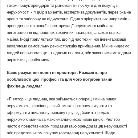
також пошук орендарів та різноманітні послуги для покупців
нерухомості – підбір варіантів, експертиза документів, перевірка на
арешт та заборону на відчуження. Один з пріоритетних напрямків –
проведення технічної інвентаризації нерухомого майна та
виготовлення відповідних технічних паспортів, а також оцінка
майна. Іноді трапляється так, що під час технічної інвентаризації
виявляємо самовільну реконструкцію приміщення. Ми не кидаємо
людей напризволяще – надаємо послуги, аби законними методами
вирішити ці проблеми».
Ваше розуміння поняття «ріелтор». Розкажіть про
особливості цієї професії та для чого потрібен такий
фахівець людям?
«Ріелтор – це людина, яка займається операціями на ринку
нерухомості, фахівець, який зможе проконсультувати та
сформувати початкову ринкову ціну і здійснить продаж
нерухомого майна за максимально можливою ціною. Ріелтор
часто є представником продавця (або орендодавця) нерухомості
або представником покупця (орендаря) нерухомості. Щодо