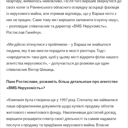
квартиру, виявилось неможливо. Після того вирішив звернутися до
своїх колег із Рівненського обласного осередку асоціації фахівців
із нерухомого майна, але отримав відповідь, що у Вараші ніхто з
них не працює. Саме тому ми і вирішили заповнити існуючу нішу»,
– розповідає співвласник та директор «ВМБ Нерухомість»,
Ростислав Ганейчук.
«Ми дійсно зіткнулися з проблемою – у Вараші не знайшлося
людини, яку б ми змогли порадити в якості ріелтора. Тоді і
«народилася» така ідея, щоб у цьому місті відкрити філію нашого
агентства нерухомості», – долучається до розмови ще один
співвласник Віктор Шишиць.
Пане Ростиславе, розкажіть більш детальніше про агентство
«ВМБ Нерухомість»?
«Компанія була створена ще у 1997 році. Спочатку ми займалися
лише оформленням документів щодо купівлі-продажу об’єктів
житлового і нежитлового фонду. Накопичивши достатній досвід,
вирішили розширити спектр своєї діяльності та самим надавати
послуги з продажу та придбання нерухомого майна. Власне