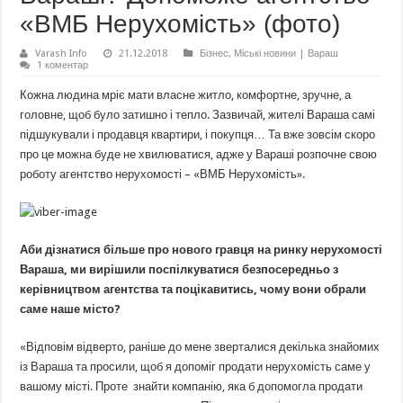
«ВМБ Нерухомість» (фото)
Varash Info
21.12.2018
Бізнес
,
Міські новини | Вараш
1 коментар
Кожна людина мріє мати власне житло, комфортне, зручне, а
головне, щоб було затишно і тепло. Зазвичай, жителі Вараша самі
підшукували і продавця квартири, і покупця… Та вже зовсім скоро
про це можна буде не хвилюватися, адже у Вараші розпочне свою
роботу агентство нерухомості – «ВМБ Нерухомість».
Аби дізнатися більше про нового гравця на ринку нерухомості
Вараша, ми вирішили поспілкуватися безпосередньо з
керівництвом агентства та поцікавитись, чому вони обрали
саме наше місто?
«Відповім відверто, раніше до мене зверталися декілька знайомих
із Вараша та просили, щоб я допоміг продати нерухомість саме у
вашому місті. Проте знайти компанію, яка б допомогла продати