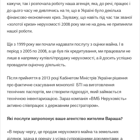
кажучи, так і розпочала роботу наша агенція, яка, до речі, працює і
до цього часу не дивлячись на те, що в Україні було декілька
фінансово-економічних криз. Зауважу, що навіть під час так званої
«золотої кризи» нерухомості 2008 року ми не на день не припиняли
нашої роботи.
Ще з 1999 року ми почали надавати послугу з оцінки майна. І в
період з 2005 по 2008, а це був пік кредитування, ми працювали не
лише в напрямку купівлі/продажу нерухомості, а й досить успішно
провадили оціночну діяльність.
Після прийняття в 2013 році Кабінетом Міністрів України рішення
про фактичне скасування монополії БТІ на виготовлення
технічних паспортів, ми створили підрозділ, який займається
технічною інвентаризацією. Зараз компанія «ВМБ Нерухомість»
активно співпрацює з державним реєстратором».
Які послуги запропонує ваше агентство жителям Вараша?
«В першу чергу, це продаж нерухомого майна та земельних
ділянок, здача в оренду з усіма супровідними документами, а