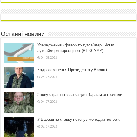
Останні новини
Упередження «фаворит-аутсайдер».Чому
аутсайдери переоцінені (РЕКЛАМА)
04.08.2026
Кадрові рішення Президента у Вараші
23.07.2026
Знову страшна звістка для Вараської громади
04.07.2026
У Вараші на ставку потонув молодий чоловік
02.07.2026