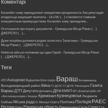
Коментарі
Космобет: кому принадлежит инициатива прозрачности. Как репутация
владельца защищает выплаты - 24 LIVE: […] становится главным
конкурентным преимуществом. Космобет кому принадлеж...
Оголошення про втрату документів – Громадське Місце Рівне: […]
ДЖЕРЕЛО […]...
Дуже потрібна допомога родині полеглого Захисника – Громадське
Місце Рівне: […] ДЖЕРЕЛО […]...
Небесне військо поповнив ще один Герой – Громадське Місце Рівне:
[…] ДЖЕРЕЛО […]...
Теги
Вараш
Анощенко
Бурштин
АТО
Біле озеро
Володимирець
Газета
Війна
Володимирецький район
ГУ ДСНС
ГУ ДСНС Рівненщини
Діти
Вараш
ДТП
Депутати
КМКП
Допомога
КП «Благоустрій»
КП
Кримінал
Кузнецовськ
Людмила
«Житлокомунсервіс»
Конкурс
РАЕС
Поліція
Міська рада
Політика
Скібчик
О. Мензул
Освіта
Регіони
Рівненська область
Спорт
Рівненщина
Сесія
Рівне
Суд