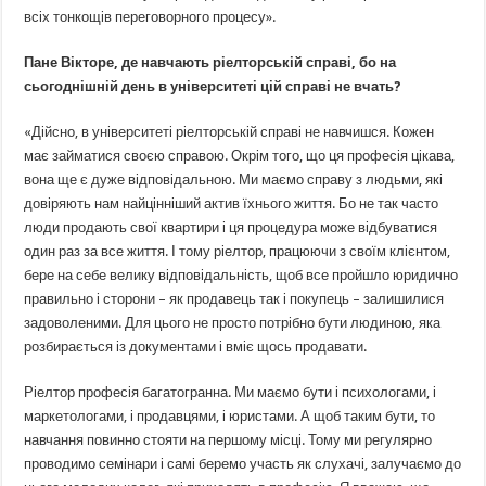
всіх тонкощів переговорного процесу».
Пане Вікторе, де навчають ріелторській справі, бо на
сьогоднішній день в університеті цій справі не вчать?
«Дійсно, в університеті ріелторській справі не навчишся. Кожен
має займатися своєю справою. Окрім того, що ця професія цікава,
вона ще є дуже відповідальною. Ми маємо справу з людьми, які
довіряють нам найцінніший актив їхнього життя. Бо не так часто
люди продають свої квартири і ця процедура може відбуватися
один раз за все життя. І тому ріелтор, працюючи з своїм клієнтом,
бере на себе велику відповідальність, щоб все пройшло юридично
правильно і сторони – як продавець так і покупець – залишилися
задоволеними. Для цього не просто потрібно бути людиною, яка
розбирається із документами і вміє щось продавати.
Ріелтор професія багатогранна. Ми маємо бути і психологами, і
маркетологами, і продавцями, і юристами. А щоб таким бути, то
навчання повинно стояти на першому місці. Тому ми регулярно
проводимо семінари і самі беремо участь як слухачі, залучаємо до