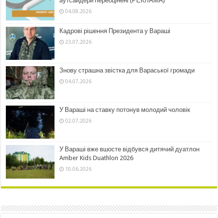
аутсайдери переоцінені (РЕКЛАМА)
04.08.2026
Кадрові рішення Президента у Вараші
23.07.2026
Знову страшна звістка для Вараської громади
04.07.2026
У Вараші на ставку потонув молодий чоловік
02.07.2026
У Вараші вже вшосте відбувся дитячий дуатлон
Amber Kids Duathlon 2026
10.06.2026