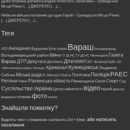
Дуже потрібна допомога родині полеглого Захисника – Громадське
Місце Рівне: […] ДЖЕРЕЛО […]...
Небесне військо поповнив ще один Герой – Громадське Місце Рівне:
[…] ДЖЕРЕЛО […]...
Теги
Вараш
Анощенко
Бурштин
АТО
Біле озеро
Володимирець
Газета
Війна
Володимирецький район
ГУ ДСНС
ГУ ДСНС Рівненщини
Діти
Вараш
ДТП
Депутати
КМКП
Допомога
КП «Благоустрій»
КП
Кримінал
Кузнецовськ
Людмила
«Житлокомунсервіс»
Конкурс
РАЕС
Поліція
Міська рада
Політика
Скібчик
О. Мензул
Освіта
Регіони
Рівненська область
Спорт
Рівненщина
Сесія
Рівне
Суд
відео
Суспільство
Україна
герой
Центр зайнятості
депутат
фото
пожежа
медицина
школа
Знайшли помилку?
або натисніть
Виділіть текст з помилкою і натисніть Ctrl + Enter,
посилання