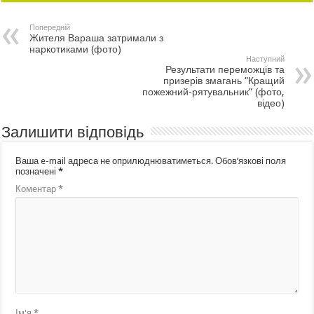
Попередній
Жителя Вараша затримали з
наркотиками (фото)
Наступний
Результати переможців та
призерів змагань “Кращий
пожежний-рятувальник” (фото,
відео)
Залишити відповідь
Ваша e-mail адреса не оприлюднюватиметься.
Обов’язкові поля
позначені
*
Коментар
*
Ім'я
*