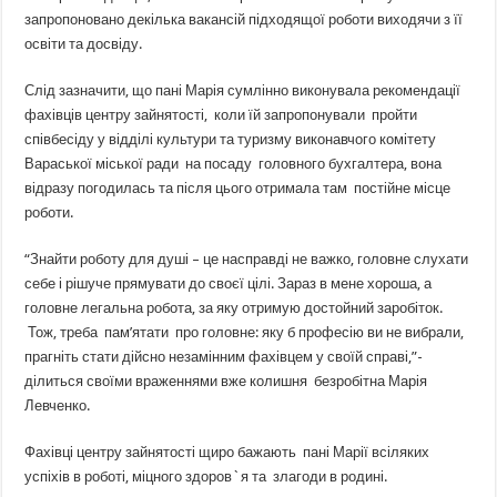
запропоновано декілька вакансій підходящої роботи виходячи з її
освіти та досвіду.
Слід зазначити, що пані Марія сумлінно виконувала рекомендації
фахівців центру зайнятості, коли їй запропонували пройти
співбесіду у відділі культури та туризму виконавчого комітету
Вараської міської ради на посаду головного бухгалтера, вона
відразу погодилась та після цього отримала там постійне місце
роботи.
“Знайти роботу для душі – це насправді не важко, головне слухати
себе і рішуче прямувати до своєї цілі. Зараз в мене хороша, а
головне легальна робота, за яку отримую достойний заробіток.
Тож, треба пам’ятати про головне: яку б професію ви не вибрали,
прагніть стати дійсно незамінним фахівцем у своїй справі,”-
ділиться своїми враженнями вже колишня безробітна Марія
Левченко.
Фахівці центру зайнятості щиро бажають пані Марії всіляких
успіхів в роботі, міцного здоров`я та злагоди в родині.