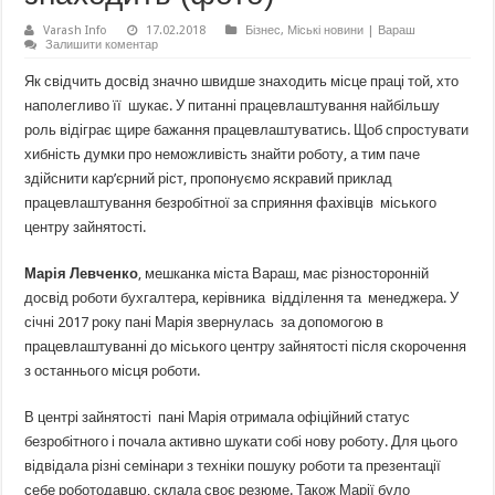
Varash Info
17.02.2018
Бізнес
,
Міські новини | Вараш
Залишити коментар
Як свідчить досвід значно швидше знаходить місце праці той, хто
наполегливо її шукає. У питанні працевлаштування найбільшу
роль відіграє щире бажання працевлаштуватись. Щоб спростувати
хибність думки про неможливість знайти роботу, а тим паче
здійснити кар’єрний ріст, пропонуємо яскравий приклад
працевлаштування безробітної за сприяння фахівців міського
центру зайнятості.
Марія Левченко
, мешканка міста Вараш, має різносторонній
досвід роботи бухгалтера, керівника відділення та менеджера. У
січні 2017 року пані Марія звернулась за допомогою в
працевлаштуванні до міського центру зайнятості після скорочення
з останнього місця роботи.
В центрі зайнятості пані Марія отримала офіційний статус
безробітного і почала активно шукати собі нову роботу. Для цього
відвідала різні семінари з техніки пошуку роботи та презентації
себе роботодавцю, склала своє резюме. Також Марії було