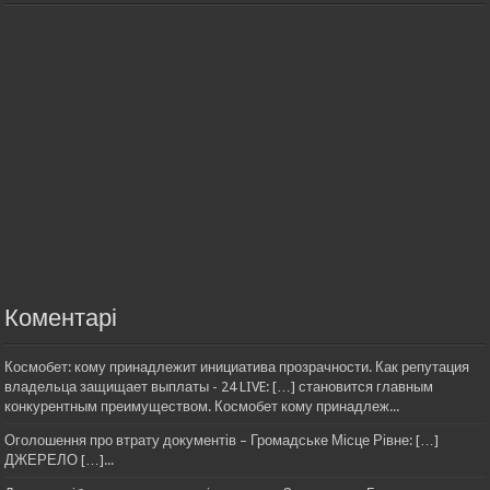
Коментарі
Космобет: кому принадлежит инициатива прозрачности. Как репутация
владельца защищает выплаты - 24 LIVE: […] становится главным
конкурентным преимуществом. Космобет кому принадлеж...
Оголошення про втрату документів – Громадське Місце Рівне: […]
ДЖЕРЕЛО […]...