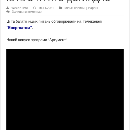
Varash Info
10.11.2021
Міські новини | Вараш
Залишити коментар
Ці та багато інших питань обговорювали на телеканалі
“Енергоатом”
.
Новий випуск програми “Аргумент”