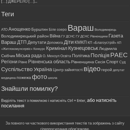
[…] ДЖЕРЕЛО […]...
Теги
Вараш
Анощенко
Бурштин
АТО
Біле озеро
Володимирець
Газета
Війна
Володимирецький район
ГУ ДСНС
ГУ ДСНС Рівненщини
Діти
Вараш
ДТП
Депутати
КМКП
Допомога
КП «Благоустрій»
КП
Кримінал
Кузнецовськ
Людмила
«Житлокомунсервіс»
Конкурс
РАЕС
Поліція
Міська рада
Політика
Скібчик
О. Мензул
Освіта
Регіони
Рівненська область
Спорт
Рівненщина
Сесія
Рівне
Суд
відео
Суспільство
Україна
герой
Центр зайнятості
депутат
фото
пожежа
медицина
школа
Знайшли помилку?
або натисніть
Виділіть текст з помилкою і натисніть Ctrl + Enter,
посилання
За повного чи часткового використання текстів та зображень з сайту
гіперпосилання обов'язкове.