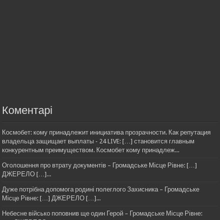
Коментарі
Космобет: кому принадлежит инициатива прозрачности. Как репутация
владельца защищает выплаты - 24 LIVE: […] становится главным
конкурентным преимуществом. Космобет кому принадлеж...
Оголошення про втрату документів – Громадське Місце Рівне: […]
ДЖЕРЕЛО […]...
Дуже потрібна допомога родині полеглого Захисника – Громадське
Місце Рівне: […] ДЖЕРЕЛО […]...
Небесне військо поповнив ще один Герой – Громадське Місце Рівне: