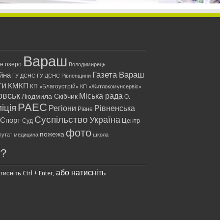
Вараш
ле озеро
Володимирець
Газета Вараш
йна
ГУ ДСНС
ГУ ДСНС Рівненщини
ти
КМКП
КП «Благоустрій»
КП «Житлокомунсервіс»
овськ
Міська рада
Людмила Скібчик
О.
РАЕС
іція
Регіони
Рівненська
Рівне
Суспільство
Україна
Спорт
Центр
Суд
фото
пожежа
путат
медицина
школа
у?
або натисніть
исніть Ctrl + Enter,