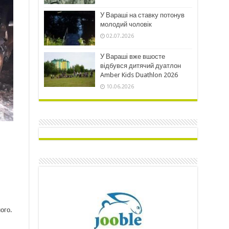
У Вараші на ставку потонув
молодий чоловік
02.07.2026
У Вараші вже вшосте
відбувся дитячий дуатлон
Amber Kids Duathlon 2026
10.06.2026
ного.