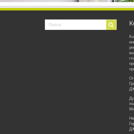
К
Ко
ин
ре
вы
гл
пр
пр
Ог
Гр
ДЖ
Ду
по
Мі
Не
Ге
ДЖ