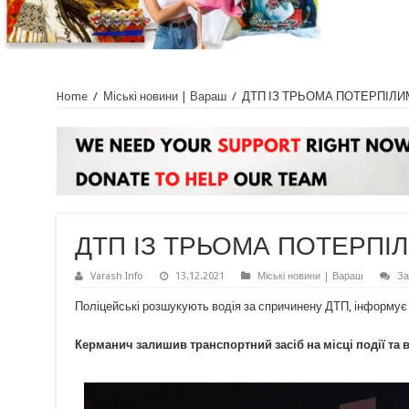
Home
/
Міські новини | Вараш
/
ДТП ІЗ ТРЬОМА ПОТЕРПІЛИ
ДТП ІЗ ТРЬОМА ПОТЕРПІ
Varash Info
13.12.2021
Міські новини | Вараш
За
Поліцейські розшукують водія за спричинену ДТП, інформу
Керманич залишив транспортний засіб на місці події та в