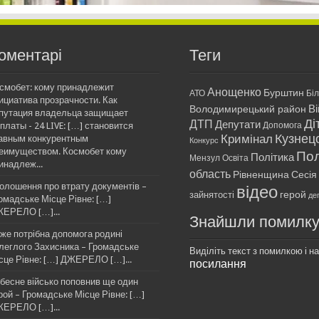
оментарі
Теги
смобет: кому принадлежит
Анощенко
Бурштин
АТО
Бі
ициатива прозрачности. Как
Ві
Володимирецький район
путация владельца защищает
Ді
ДТП
Депутати
платы - 24 LIVE: […] становится
Допомога
Кримінал
Кузнец
авным конкурентным
Конкурс
еимуществом. Космобет кому
Пол
Політика
Мензул
Освіта
инадлеж...
область
Рівненщина
Сесія
олошення про втрату документів –
відео
герой
зайнятості
де
омадське Місце Рівне: […]
ЕРЕЛО […]...
Знайшли помилк
же потрібна допомога родині
леглого Захисника – Громадське
Виділіть текст з помилкою і нат
сце Рівне: […] ДЖЕРЕЛО […]...
посилання
бесне військо поповнив ще один
рой – Громадське Місце Рівне: […]
ЕРЕЛО […]...