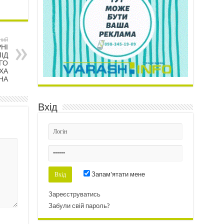
ний
РНІ
ІД
ГО
ІХА
НА
Вхід
Запам'ятати мене
Зареєструватись
Забули свій пароль?