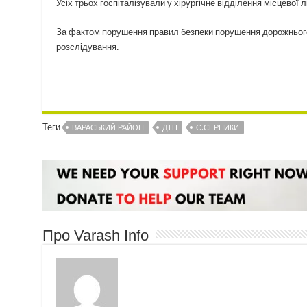
Усіх трьох госпіталізували у хірургічне відділення місцевої лі
За фактом порушення правил безпеки порушення дорожнього 
розслідування.
Теги
ВАРАСЬКИЙ РАЙОН
ДТП
С.СЕРНИКИ
Про Varash Info