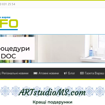
3 031 25 54
Регіональні новини
Атомні новини
Блог
Газета Вараш