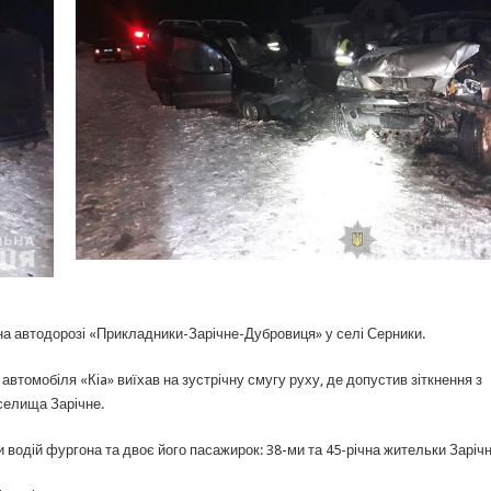
 на автодорозі «Прикладники-Зарічне-Дубровиця» у селі Серники.
 автомобіля «Кia» виїхав на зустрічну смугу руху, де допустив зіткнення з
 селища Зарічне.
 водій фургона та двоє його пасажирок: 38-ми та 45-річна жительки Заріч