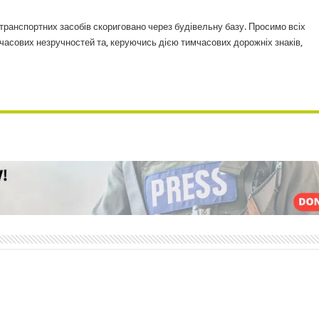
х транспортних засобів скориговано через будівельну базу. Просимо всіх
часових незручностей та, керуючись дією тимчасових дорожніх знаків,