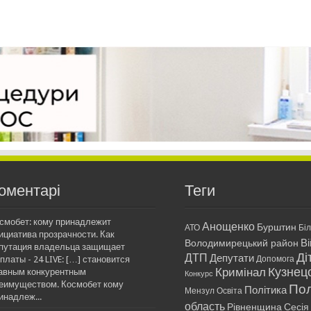
оментарі
Теги
смобет: кому принадлежит
Анощенко
Бурштин
АТО
Бі
ициатива прозрачности. Как
Ві
Володимирецький район
путация владельца защищает
Ді
ДТП
Депутати
платы - 24 LIVE: […] становится
Допомога
Кримінал
Кузнец
авным конкурентным
Конкурс
еимуществом. Космобет кому
Пол
Політика
Мензул
Освіта
инадлеж...
область
Рівненщина
Сесія