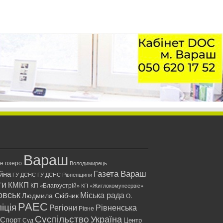
Вараш
ле озеро
Володимирець
Газета Вараш
йна
ГУ ДСНС
ГУ ДСНС Рівненщини
ти
КМКП
КП «Благоустрій»
КП «Житлокомунсервіс»
овськ
Міська рада
Людмила Скібчик
О.
РАЕС
іція
Регіони
Рівненська
Рівне
Суспільство
Україна
Спорт
Центр
Суд