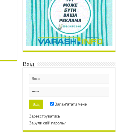
Вхід
Запам'ятати мене
Зареєструватись
Забули свій пароль?