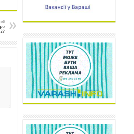
ний
про
-2?