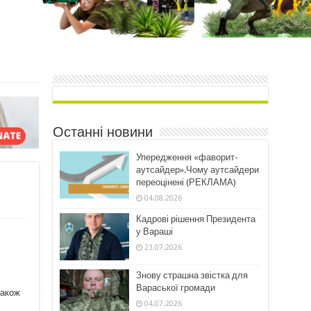
Останні новини
Упередження «фаворит-
аутсайдер».Чому аутсайдери
переоцінені (РЕКЛАМА)
04.08.2026
Кадрові рішення Президента
у Вараші
23.07.2026
Знову страшна звістка для
Вараської громади
також
04.07.2026