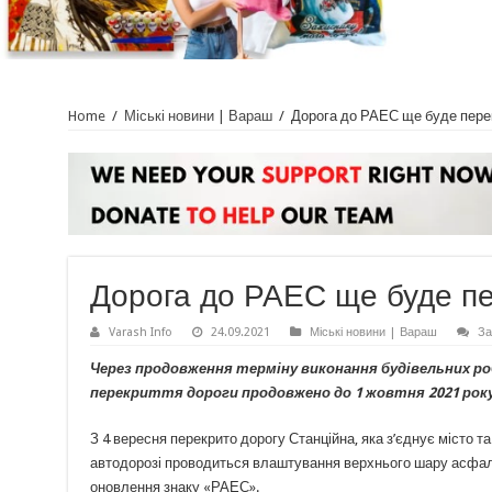
Home
/
Міські новини | Вараш
/
Дорога до РАЕС ще буде пере
Дорога до РАЕС ще буде п
Varash Info
24.09.2021
Міські новини | Вараш
За
Через продовження терміну виконання будівельних ро
перекриття дороги продовжено до 1 жовтня 2021 року
З 4 вересня перекрито дорогу Станційна, яка з’єднує місто та
автодорозі проводиться влаштування верхнього шару асфаль
оновлення знаку «РАЕС».