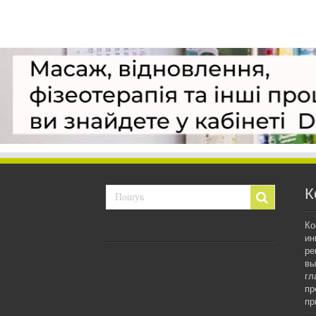
К
Ко
ин
ре
вы
гл
пр
пр