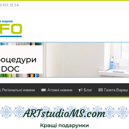
3 031 25 54
Регіональні новини
Атомні новини
Блог
Газета Вараш