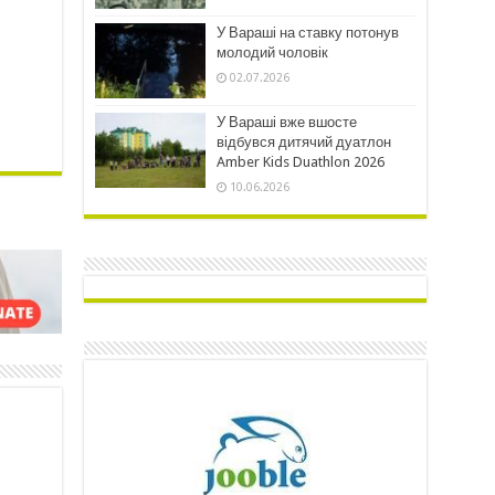
У Вараші на ставку потонув
молодий чоловік
02.07.2026
У Вараші вже вшосте
відбувся дитячий дуатлон
Amber Kids Duathlon 2026
10.06.2026