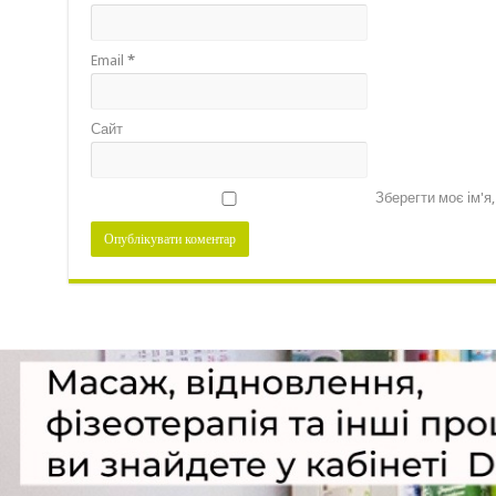
Email
*
Сайт
Зберегти моє ім'я