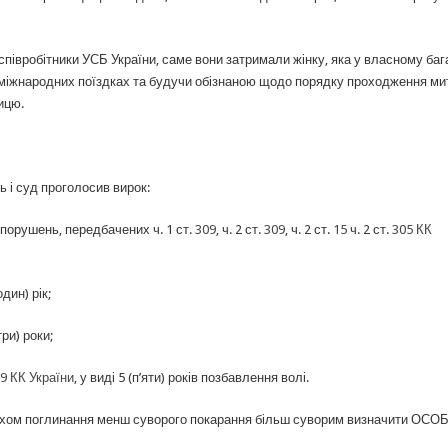
співробітники УСБ України, саме вони затримали жінку, яка у власному баг
у міжнародних поїздках та будучи обізнаною щодо порядку проходження ми
ицю.
ь і суд проголосив вирок:
орушень, передбачених ч. 1 ст.
309
, ч. 2 ст.
309
, ч. 2 ст.
15
ч. 2 ст.
305 КК
дин) рік;
ри) роки;
69 КК України
, у виді 5 (п’яти) років позбавлення волі.
ляхом поглинання менш суворого покарання більш суворим визначити ОСО