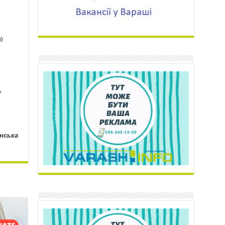
)
у
нська