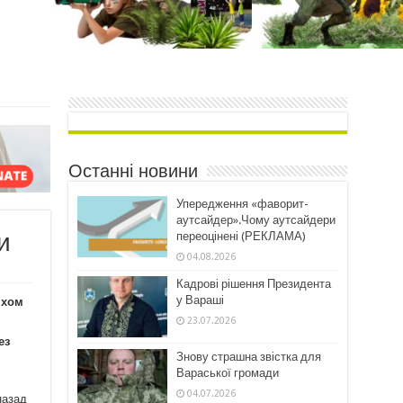
Останні новини
Упередження «фаворит-
аутсайдер».Чому аутсайдери
и
переоцінені (РЕКЛАМА)
04.08.2026
Кадрові рішення Президента
у Вараші
яхом
23.07.2026
ез
Знову страшна звістка для
Вараської громади
04.07.2026
назад