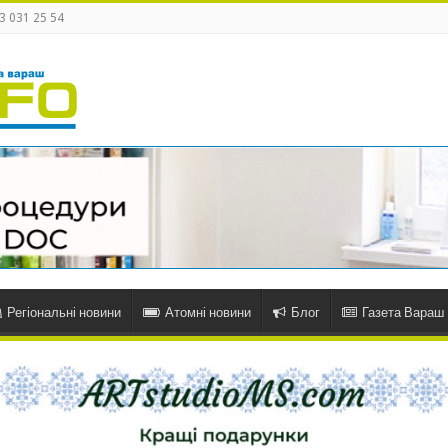
3 031 25 54
Регіональні новини
Атомні новини
Блог
Газета Вараш