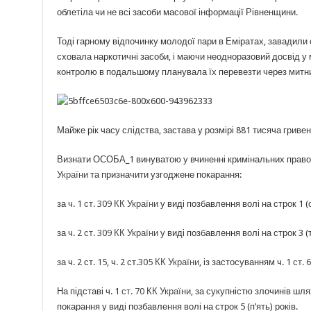
облетіла чи не всі засоби масової інформації Рівненщини.
Тоді гарному відпочинку молодої пари в Еміратах, завадили 
сховала наркотичні засоби, і маючи неодноразовий досвід 
контролю в подальшому планувала їх перевезти через митн
Майже рік часу слідства, застава у розмірі 881 тисяча гривен
Визнати ОСОБА_1 винуватою у вчиненні кримінальних правоп
України
та призначити узгоджене покарання:
за ч. 1
ст. 309 КК України
у виді позбавлення волі на строк 1 (о
за ч. 2
ст. 309 КК України
у виді позбавлення волі на строк 3 (т
за ч. 2 ст.
15
, ч. 2 ст.
305 КК України
, із застосуванням ч. 1
ст. 
На підставі ч. 1
ст. 70 КК України
, за сукупністю злочинів ш
покарання у виді позбавлення волі на строк 5 (п’ять) років.