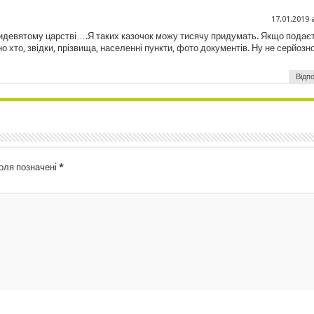
17.01.2019 
девятому царстві….Я таких казочок можу тисячу придумать. Якщо подає
 хто, звідки, прізвища, населенні пункти, фото документів. Ну не серйозн
Відпо
поля позначені
*