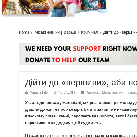
Home
/
Міські новини | Вараш
/
Кримінал
/
Дійти до «вершини
Дійти до «вершини», аби по
Varash Info
16.01.2019
Кримінал
,
Міські новини | Вара
У сьогоднішньому матеріалі, ми розповімо про молоду д
дійшла до життя про яке мріє багато жінок та не кожно
власному помешканні, перспективна робота, авто і багат
наркотики, а на додачу ще й судимість…
На разі через певні етичні міркування, ми не маємо права на