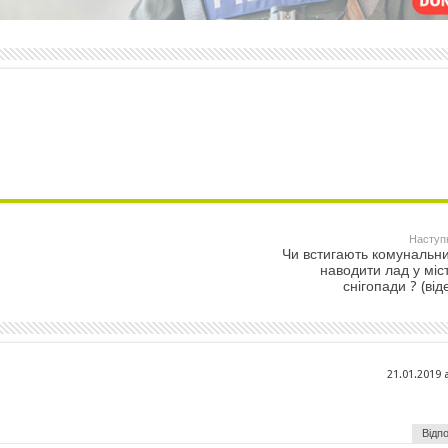
Наступ
Чи встигають комунальн
наводити лад у міст
снігопади ? (від
21.01.2019 
Відпо