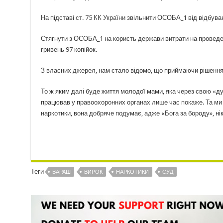
На підставі
ст. 75 КК України
звільнити ОСОБА_1 від відбуванн
Стягнути з ОСОБА_1 на користь держави витрати на проведенн
гривень 97 копійок.
З власних джерел, нам стало відомо, що приймаючи рішення,
То ж яким далі буде життя молодої мами, яка через свою «дур
працював у правоохоронних органах лише час покаже. Та ми 
наркотики, вона добряче подумає, адже «Бога за бороду», ні
Теги
ВАРАШ
ВИРОК
НАРКОТИКИ
СУД