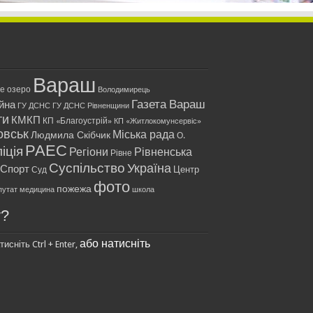
Вараш
ле озеро
Володимирець
Газета Вараш
йна
ГУ ДСНС
ГУ ДСНС Рівненщини
ти
КМКП
КП «Благоустрій»
КП «Житлокомунсервіс»
овськ
Міська рада
Людмила Скібчик
О.
РАЕС
іція
Регіони
Рівненська
Рівне
Суспільство
Україна
Спорт
Центр
Суд
фото
пожежа
путат
медицина
школа
у?
або натисніть
исніть Ctrl + Enter,