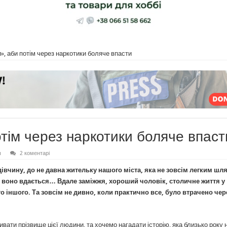
», аби потім через наркотики боляче впасти
тім через наркотики боляче впаст
ш
2 коментарі
івчину, до не давна жительку нашого міста, яка не зовсім легким шл
му воно вдається… Вдале заміжжя, хороший чоловік, столичне життя у
о іншого. Та зовсім не дивно, коли практично все, було втрачено чер
зивати прізвище цієї людини, та хочемо нагадати історію, яка близько року 