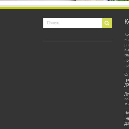
К
Ко
ин
ре
вы
гл
пр
пр
Ог
Гр
ДЖ
Ду
по
Мі
Не
Ге
ДЖ