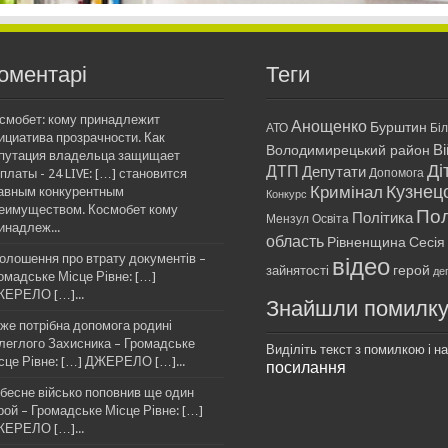
оментарі
Теги
смобет: кому принадлежит
Анощенко
Бурштин
АТО
Бі
ициатива прозрачности. Как
Ві
Володимирецький район
путация владельца защищает
Ді
ДТП
Депутати
платы - 24 LIVE: […] становится
Допомога
Кримінал
Кузнец
авным конкурентным
Конкурс
еимуществом. Космобет кому
Пол
Політика
Мензул
Освіта
инадлеж...
область
Рівненщина
Сесія
олошення про втрату документів –
відео
герой
зайнятості
де
омадське Місце Рівне: […]
ЕРЕЛО […]...
Знайшли помилк
же потрібна допомога родині
леглого Захисника – Громадське
Виділіть текст з помилкою і нат
сце Рівне: […] ДЖЕРЕЛО […]...
посилання
бесне військо поповнив ще один
рой – Громадське Місце Рівне: […]
ЕРЕЛО […]...