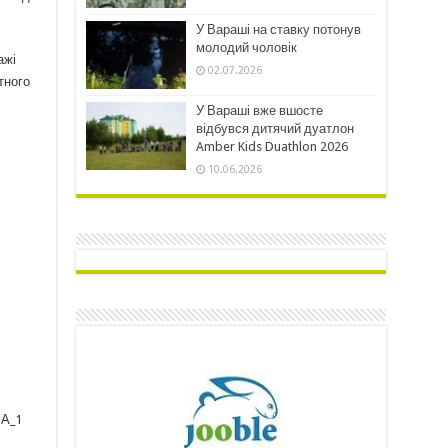
У Вараші на ставку потонув
молодий чоловік
ажі
02.07.2026
тного
У Вараші вже вшосте
відбувся дитячий дуатлон
Amber Kids Duathlon 2026
10.06.2026
БА_1