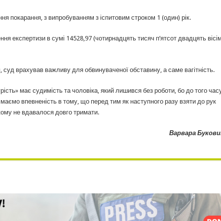
я покарання, з випробуванням з іспитовим строком 1 (один) рік.
я експертизи в сумі 14528,97 (чотирнадцять тисяч п’ятсот двадцять вісім
 суд врахував важливу для обвинуваченої обставину, а саме вагітність.
ість» має судимість та чоловіка, який лишився без роботи, бо до того час
маємо впевненість в тому, що перед тим як наступного разу взяти до рук
кому не вдавалося довго тримати.
Варвара Букови