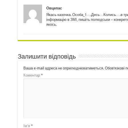
Овцепас
Якась казочка. Особа_1….Десь…Колись….в три
інформацію в ЗМІ, пишіть полюдськи – конкретно
якось.
Залишити відповідь
Ваша e-mail адреса не оприлюднюватиметься.
Обов’язкові 
Коментар
*
Ім'я
*