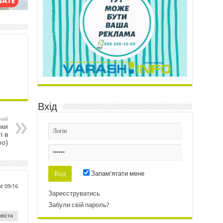
Вхід
ний
ики
і в
ео)
Запам'ятати мене
at 09:16
Зареєструватись
Забули свій пароль?
вісти