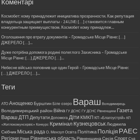
Коментарі
Космобет: кому принадлежит инициатива прозрачности. Как репутация
владельца защищает выплаты - 24 LIVE: […] становится главным
конкурентным преимуществом. Космобет кому принадлеж...
Оголошення про втрату документів – Громадське Місце Рівне: […]
ДЖЕРЕЛО […]...
Дуже потрібна допомога родині полеглого Захисника – Громадське
Місце Рівне: […] ДЖЕРЕЛО […]...
Небесне військо поповнив ще один Герой – Громадське Місце Рівне:
[…] ДЖЕРЕЛО […]...
Теги
Вараш
Анощенко
Бурштин
АТО
Біле озеро
Володимирець
Газета
Війна
Володимирецький район
ГУ ДСНС
ГУ ДСНС Рівненщини
Діти
Вараш
ДТП
Депутати
КМКП
Допомога
КП «Благоустрій»
КП
Кримінал
Кузнецовськ
Людмила
«Житлокомунсервіс»
Конкурс
РАЕС
Поліція
Міська рада
Політика
Скібчик
О. Мензул
Освіта
Регіони
Рівненська область
Спорт
Рівненщина
Сесія
Рівне
Суд