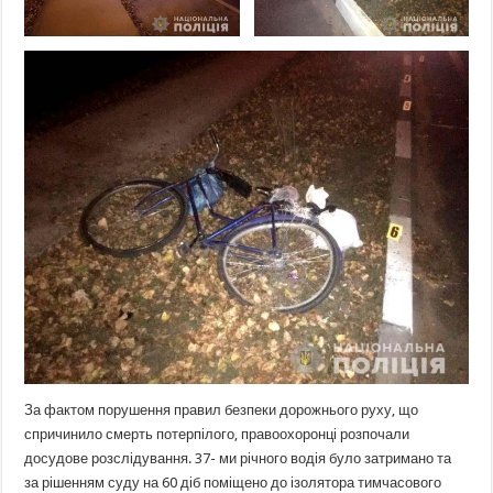
За фактом порушення правил безпеки дорожнього руху, що
спричинило смерть потерпілого, правоохоронці розпочали
досудове розслідування. 37- ми річного водія було затримано та
за рішенням суду на 60 діб поміщено до ізолятора тимчасового