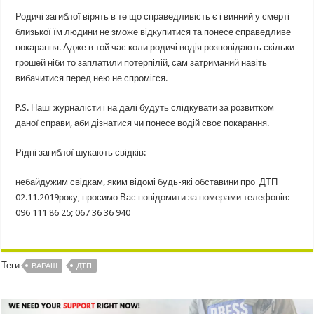
Родичі загиблої вірять в те що справедливість є і винний у смерті
близької їм людини не зможе відкупитися та понесе справедливе
покарання. Адже в той час коли родичі водія розповідають скільки
грошей ніби то заплатили потерпілій, сам затриманий навіть
вибачитися перед нею не спромігся.
P.S. Наші журналісти і на далі будуть слідкувати за розвитком
даної справи, аби дізнатися чи понесе водій своє покарання.
Рідні загиблої шукають свідків:
небайдужим свідкам, яким відомі будь-які обставини про ДТП
02.11.2019року, просимо Вас повідомити за номерами телефонів:
096 111 86 25; 067 36 36 940
Теги
ВАРАШ
ДТП