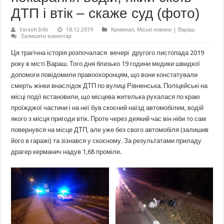
ДТП і втік – скаже суд (фото)
Varash Info
18.12.2019
Кримінал
,
Міські новини | Вараш
Залишити коментар
Ця трагічна історія розпочалася вечері другого листопада 2019
року в місті Вараш. Того дня близько 19 години медики швидкої
допомоги повідомили правоохоронцям, що вони констатували
смерть жінки внаслідок ДТП по вулиці Рівненська. Поліцейські на
місці події встановили, що місцева жителька рухалася по краю
проїжджої частини і на неї був скоєний наїзд автомобілем, водій
якого з місця пригоди втік. Проте через деякий час він ніби то сам
повернувся на місце ДТП, але уже без свого автомобіля (залишив
його в гаражі) та зізнався у скоєному. За результатами приладу
драгер керманич надув 1,68 проміле.