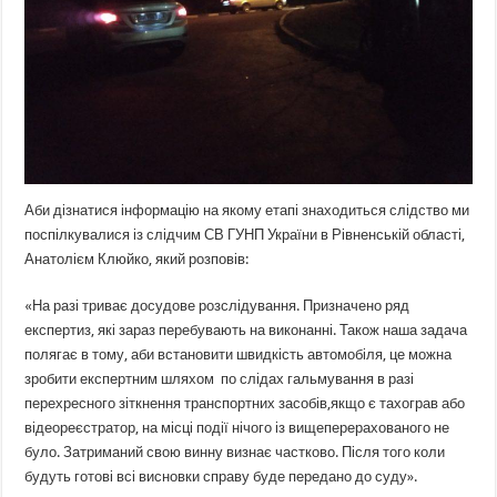
Аби дізнатися інформацію на якому етапі знаходиться слідство ми
поспілкувалися із слідчим СВ ГУНП України в Рівненській області,
Анатолієм Клюйко, який розповів:
«На разі триває досудове розслідування. Призначено ряд
експертиз, які зараз перебувають на виконанні. Також наша задача
полягає в тому, аби встановити швидкість автомобіля, це можна
зробити експертним шляхом по слідах гальмування в разі
перехресного зіткнення транспортних засобів,якщо є тахограв або
відеореєстратор, на місці події нічого із вищеперерахованого не
було. Затриманий свою винну визнає частково. Після того коли
будуть готові всі висновки справу буде передано до суду».