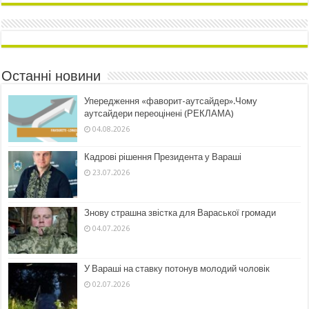
Останні новини
Упередження «фаворит-аутсайдер».Чому
аутсайдери переоцінені (РЕКЛАМА)
04.08.2026
Кадрові рішення Президента у Вараші
23.07.2026
Знову страшна звістка для Вараської громади
04.07.2026
У Вараші на ставку потонув молодий чоловік
02.07.2026