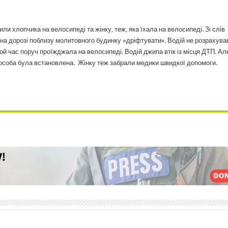
 хлопчика на велосипеді та жінку, теж, яка їхала на велосипеді. Зі слів
і на дорозі поблизу молитовного будинку «дріфтувати». Водій не розрахува
той час поруч проїжджала на велосипеді. Водій джипа втік із місця ДТП. Ал
м особа була встановлена. Жінку теж забрали медики швидкої допомоги.