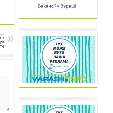
ний
 із
рії
то)