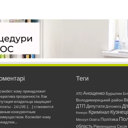
оментарі
Теги
смобет: кому принадлежит
Анощенко
Бурштин
АТО
Бі
ициатива прозрачности. Как
Ві
Володимирецький район
путация владельца защищает
Ді
ДТП
Депутати
платы - 24 LIVE: […] становится
Допомога
Кримінал
Кузнец
авным конкурентным
Конкурс
еимуществом. Космобет кому
Пол
Політика
Мензул
Освіта
инадлеж...
область
Рівненщина
Сесія