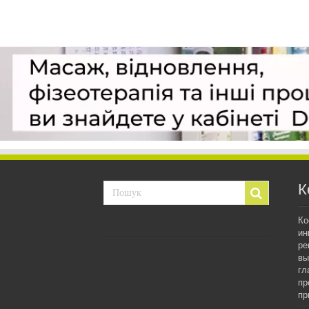
К
Ко
ин
ре
вы
гл
пр
пр