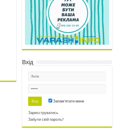
Вхід
Запам'ятати мене
Зареєструватись
Забули свій пароль?