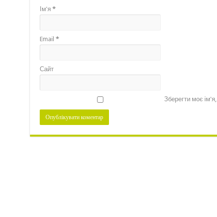
Ім'я
*
Email
*
Сайт
Зберегти моє ім'я