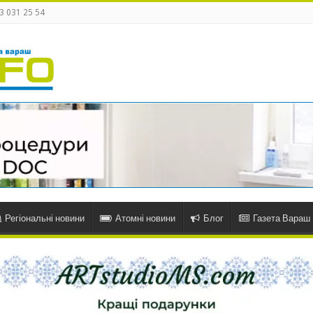
3 031 25 54
Регіональні новини
Атомні новини
Блог
Газета Вараш