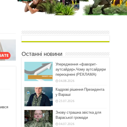
Останні новини
Упередження «фаворит-
аутсайдер».Чому аутсайдери
переоцінені (РЕКЛАМА)
04.08.2026
Кадрові рішення Президента
у Вараші
23.07.2026
нився
Знову страшна звістка для
Вараської громади
04.07.2026