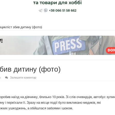
цикліст збив дитину (фото)
бив дитину (фото)
ш
Залишити коментар
робив наїзд на дівчинку, близько 10 років. Зі слів очевидців, автобус зупи
ну і переїхали її. Зразу на місце події було викликано медиків, які
тяжких ушкоджень, а обійшлася забоями і шоком.