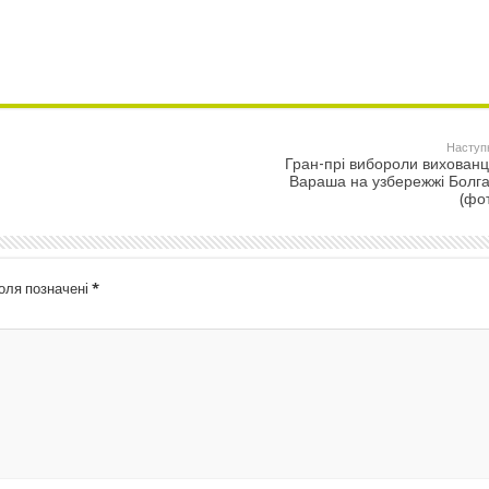
Наступ
Гран-прі вибороли вихованці
Вараша на узбережжі Болга
(фо
поля позначені
*