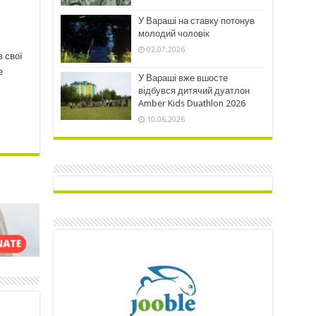
У Вараші на ставку потонув
молодий чоловік
02.07.2026
в свої
е
У Вараші вже вшосте
відбувся дитячий дуатлон
Amber Kids Duathlon 2026
10.06.2026