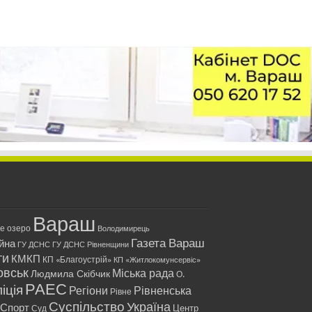
Вараш
ле озеро
Володимирець
Газета Вараш
йна
ГУ ДСНС
ГУ ДСНС Рівненщини
ти
КМКП
КП «Благоустрій»
КП «Житлокомунсервіс»
овськ
Міська рада
Людмила Скібчик
О.
РАЕС
іція
Регіони
Рівненська
Рівне
Суспільство
Україна
Спорт
Центр
Суд