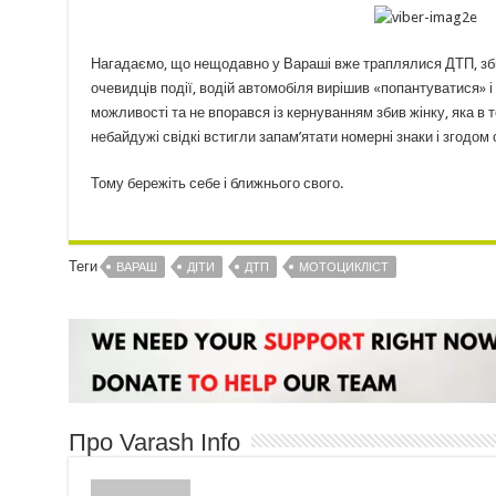
Нагадаємо, що нещодавно у Вараші вже траплялися ДТП, збили
очевидців події, водій автомобіля вирішив «попантуватися» 
можливості та не впорався із кернуванням збив жінку, яка в 
небайдужі свідкі встигли запам’ятати номерні знаки і згодо
Тому бережіть себе і ближнього свого.
Теги
ВАРАШ
ДІТИ
ДТП
МОТОЦИКЛІСТ
Про Varash Info